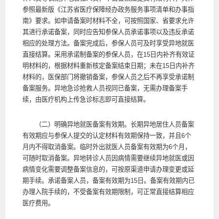
参照最新版《江苏省医疗保障经办政务服务事项清单和办事指
南》要求。如申请备案时材料不全，可按照国家、省要求允许
其进行承诺备案，同时应告知参保人员承诺事项以及违反承诺
相应的处理方法。备案完成后，参保人员可及时享受异地就医
直接结算。采用承诺制备案的参保人员，在15日内补齐有效证
明材料的，根据材料重新核定备案结束日期；未在15日内补齐
材料的，医保部门将撤销备案，参保人员之后不再享受承诺制
备案服务。异地急诊抢救人员视同已备案，无需办理备案手
续，由医疗机构上传急诊标志即可直接结算。
（二）明确异地就医备案有效期。长期异地居住人员备案
有效期应与参保人提交的认定材料有效期保持一致，并且6个
月内不得取消备案。临时外出就医人员备案有效期为6个月，
可随时取消备案。异地转诊人员因病情需要继续异地就医或因
病情变化需要调整备案信息的，可按原渠道申请办理变更或延
期手续。承诺备案人员，备案有效期为15日。备案有效期内已
办理入院手续的，不受备案有效期限制，可正常直接结算相应
医疗费用。