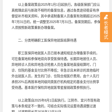
以上备案政策自2025年1月1日起执行。各级医保部门应认
真梳理此前与新政不相符的备案信息，通过各类途径稳妥有序
督促补齐相关资料，其中承诺制备案人员备案有效期超过2025
年7月31日的，统一调整至2025年7月31日。备案到期后，参保
长
者
人须按照新政策重新办理备案。
模
式
二、分类明确职工医保异地就医结算待遇
职工医保异地就医人员已按本通知规定办理备案手续的，
可在备案地和参保地双向享受医保待遇。长期异地居住人员、
异地转诊人员和异地急诊抢救人员在备案地直接结算时，门
诊、住院的基金支付比例不降低；非急诊且未转诊的其他临时
外出就医人员，发生的门诊、住院合规医疗费用，由个人先行
承担20%后再按本地同级同类医疗机构规定的基金支付比例享
受待遇。基本医疗保险异地就医零星报销政策参照执行。
以上政策自2025年8月1日起执行。江阴市、宜兴市现有政
策与本条规定不一致的，可结合实际情况设置待遇调整过渡
期，过渡期最长至2025年12月31日。