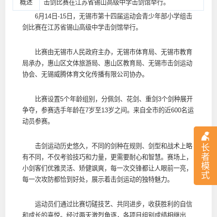
概述
击剑比赛在江苏省锡山高级中学击剑馆举行。
6月14日-15日，无锡市第十四届运动会青少年部小学组击
剑比赛在江苏省锡山高级中学击剑馆举行。
比赛由无锡市人民政府主办，无锡市体育局、无锡市教育
局承办，惠山区文体旅游局、惠山区教育局、无锡市击剑运动
协会、无锡威腾体育文化传播有限公司协办。
比赛设置5个年龄组别，分佩剑、花剑、重剑3个剑种展开
争夺，参赛选手年龄在7岁至13岁之间。来自全市的近600名运
动员参赛。
击剑运动历史悠久，不同的剑种在规则、剑型和战术上略
长
者
有不同，不仅考验技巧和力量，更需要耐心和智慧。赛场上，
模
小剑客们优雅灵活、矫健飒爽，每一次交锋都让人眼前一亮，
式
每一次攻防都恰到好处，展示着击剑运动的独特魅力。
运动员们通过比赛切磋技艺、共同进步，收获胜利的自信
和成长的喜悦。经过两天激烈角逐，各项目组别成绩相继出