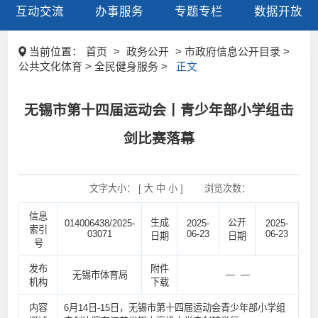
互动交流
办事服务
专题专栏
数据开放
当前位置：
首页
>
政务公开
> 市政府信息公开目录 >
公共文化体育 > 全民健身服务 >
正文
无锡市第十四届运动会丨青少年部小学组击
剑比赛落幕
文字大小： [
大
中
小
]
浏览次数：
信息
生成
公开
014006438/2025-
2025-
2025-
索引
03071
06-23
06-23
日期
日期
号
发布
附件
— —
无锡市体育局
机构
下载
内容
6月14日-15日，无锡市第十四届运动会青少年部小学组