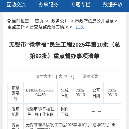
互动交流
办事服务
专题专栏
数据开放
当前位置：
首页
>
政务公开
> 市政府信息公开目录 >
重点工作 > 督查及整改落实情况 >
正文
无锡市“微幸福”民生工程2025年第10批（总
第92批）重点督办事项清单
文字大小： [
大
中
小
]
浏览次数：
信息
生成
公开
014006438/2025-
2025-
2025-
索引
04450
06-13
06-13
日期
日期
号
发布
无锡市“微幸福”民
附件
— —
机构
生工程工作专班
下载
内容
无锡市“微幸福”民生工程2025年第10批（总第92批）重