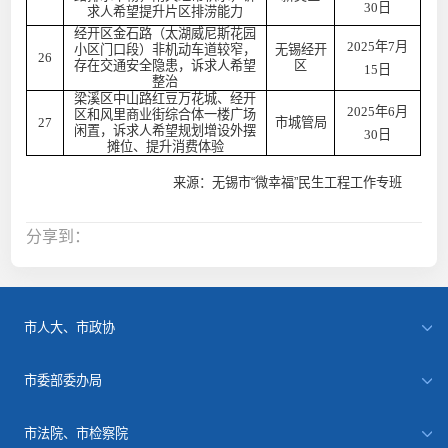
30日
求人希望提升片区排涝能力
经开区金石路（太湖威尼斯花园
2025年7月
小区门口段）非机动车道较窄，
无锡经开
26
存在交通安全隐患，诉求人希望
区
15日
整治
梁溪区中山路红豆万花城、经开
2025年6月
区和风里商业街综合体一楼广场
27
市城管局
闲置，诉求人希望规划增设外摆
30日
摊位、提升消费体验
来源：无锡市“微幸福”民生工程工作专班
分享到：
市人大、市政协
市委部委办局
市法院、市检察院