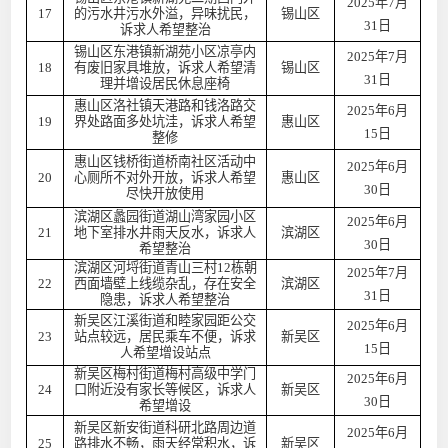
2025年7月
17
的污水井污水外溢，异味扰民，
锡山区
31日
诉求人希望整治
锡山区东港镇新湖苑小区凉亭内
2025年7月
18
有废旧家具堆放，诉求人希望清
锡山区
31日
理并增设居民休息座椅
惠山区洛社镇天港路和钱洛路交
2025年6月
19
界处路面多处坑洼，诉求人希望
惠山区
15日
整修
惠山区钱桥街道桥南社区活动中
2025年6月
20
心厕所不对外开放，诉求人希望
惠山区
30日
尽快开放使用
滨湖区蠡园街道湖山湾家园小区
2025年6月
21
地下室排水井雨天反水，诉求人
滨湖区
30日
希望整治
滨湖区河埒街道青山三村12栋朝
2025年7月
22
西面墙壁上线缆杂乱，存在安全
滨湖区
31日
隐患，诉求人希望整治
新吴区江溪街道和睦家园距公交
2025年6月
23
站点较远，居民乘车不便，诉求
新吴区
15日
人希望增设站点
新吴区梅村街道梅村高级中学门
2025年6月
24
口附近没有家长等候区，诉求人
新吴区
30日
希望增设
新吴区新安街道科研北路周边道
2025年6月
25
路排水不畅，雨天经常积水，诉
新吴区