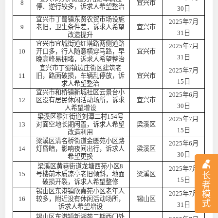
8
宜兴市
停、逆行较多，诉求人希望整治
30日
宜兴市丁蜀镇东贤农贸市场设施
2025年7月
9
老旧，卫生条件差，诉求人希望
宜兴市
31日
改造提升
宜兴市宜城街道红塔路两侧道路
2025年7月
10
开口多，行人随意横穿马路，早
宜兴市
31日
晚高峰易拥堵，诉求人希望整治
宜兴市丁蜀镇边庄街区建筑老
2025年7月
11
旧，路面破损，车辆乱停放，诉
宜兴市
15日
求人希望整治
宜兴市和桥镇新城社区云景台小
2025年6月
12
区没有居民休闲活动场所，诉求
宜兴市
30日
人希望增设
梁溪区瞻江街道刘潭二村154号
2025年7月
13
对面空地长期闲置，诉求人希望
梁溪区
15日
改造利用
梁溪区清名桥街道金匮苑小区路
2025年6月
14
灯昏暗，影响夜间出行，诉求人
梁溪区
30日
希望更换
梁溪区黄巷街道龙塘西苑小区8
2025年7月
15
号楼前木质凉亭老旧倾斜，地面
梁溪区
长
15日
破损开裂，诉求人希望整修
者
锡山区东港镇欣嘉苑小区老年人
模
2025年7月
16
较多，附近没有休闲活动场所，
锡山区
式
31日
诉求人希望增设
锡山区东港镇新湖苑二期西门外