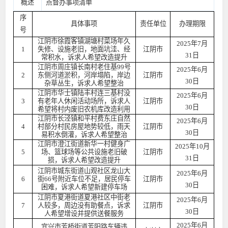
概述
点督办事项清单
序
具体事项
责任单位
办理期限
号
江阴市徐霞客镇湖塘村菜场年久
2025年7月
1
失修、设施老旧，地面坑洼、经
江阴市
31日
常积水，诉求人希望改造提升
江阴市周庄镇长南村老住基99号
2025年6月
2
东侧河道淤积，河岸塌陷，岸边
江阴市
30日
杂草丛生，诉求人希望整治
江阴市华士镇陆丰村连三基村没
2025年6月
3
有老年人休闲活动场所，诉求人
江阴市
30日
希望将村内废旧农机库改造利用
江阴市长泾镇和平村费东庄自然
2025年6月
4
村部分村民房屋地势较低，雨天
江阴市
30日
易积水倒灌，诉求人希望整治
江阴市澄江街道新华一村健身广
2025年10月
5
场、篮球场等公共设施老旧破
江阴市
31日
损，诉求人希望改造提升
江阴市城东街道山观社区龙山大
2025年6月
6
街66号附近车位不足，居民停车
江阴市
30日
困难，诉求人希望新建停车场
江阴市夏港街道夏港社区中街老
2025年6月
7
人较多，周边没有助餐点，诉求
江阴市
30日
人希望增设并提供送餐服务
2025年6月
宜兴市芳桥街道芳阳路车辆违