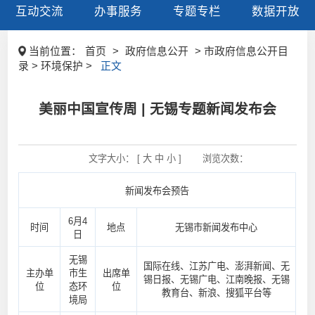
互动交流
办事服务
专题专栏
数据开放
当前位置：
首页
>
政府信息公开
> 市政府信息公开目
录 > 环境保护 >
正文
美丽中国宣传周 | 无锡专题新闻发布会
文字大小： [
大
中
小
]
浏览次数：
新闻发布会预告
6月4
时间
地点
无锡市新闻发布中心
日
无锡
国际在线、江苏广电、澎湃新闻、无
主办单
市生
出席单
锡日报、无锡广电、江南晚报、无锡
位
态环
位
教育台、新浪、搜狐平台等
境局