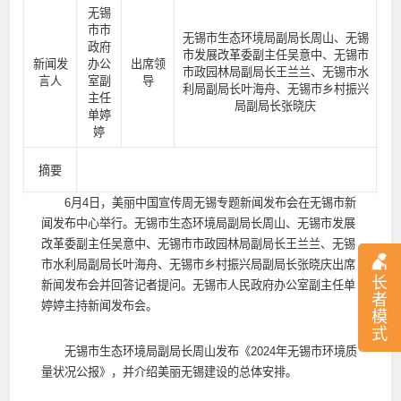
无锡
市市
无锡市生态环境局副局长周山、无锡
政府
市发展改革委副主任吴意中、无锡市
新闻发
办公
出席领
市政园林局副局长王兰兰、无锡市水
言人
室副
导
利局副局长叶海舟、无锡市乡村振兴
主任
局副局长张晓庆
单婷
婷
摘要
6月4日，美丽中国宣传周无锡专题新闻发布会在无锡市新
闻发布中心举行。无锡市生态环境局副局长周山、无锡市发展
改革委副主任吴意中、无锡市市政园林局副局长王兰兰、无锡
市水利局副局长叶海舟、无锡市乡村振兴局副局长张晓庆出席
长
新闻发布会并回答记者提问。无锡市人民政府办公室副主任单
者
婷婷主持新闻发布会。
模
式
无锡市生态环境局副局长周山发布《2024年无锡市环境质
量状况公报》，并介绍美丽无锡建设的总体安排。