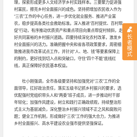
理，探索形成更多人文经济学乡村实践样本。三要聚力促进强
村富民，擦亮乡村全面振兴的成色。坚持把增加农民收入作为
“三农”工作的中心任务，进一步优化就业服务、推进产业富
农，稳步提高各类社会救助标准。深入推进“百村提优、百村帮
促”行动，有序推动优质资产和重点项目向重点帮促村倾斜，走
长
好共同富裕的乡村振兴道路。四要持续深化农村改革，激发乡
者
村全面振兴的活力。准确把握中央和省各项政策要求，周密细
模
致推进我市改革试点工作，并针对“人、地、钱”等要素保障上
式
的制约，更好找到切入点和突破口，守住“四个不能”底线红
线，真正保障好农民基本权益。
杜小刚强调，全市各级要坚持和加强党对“三农”工作的全
面领导，扛好政治责任，落实五级书记抓乡村振兴的要求，选
优配强村党组织带头人和“两委”班子成员，进一步推动村干部
年轻化；加强作风建设，树立和践行正确政绩观，持续整治形
式主义为基层减负，深化整治乡村振兴领域不正之风和腐败问
题；健全工作机制，形成做好“三农”工作的强大合力，为推进
乡村全面振兴、高水平建设农业强市提供坚强保证。