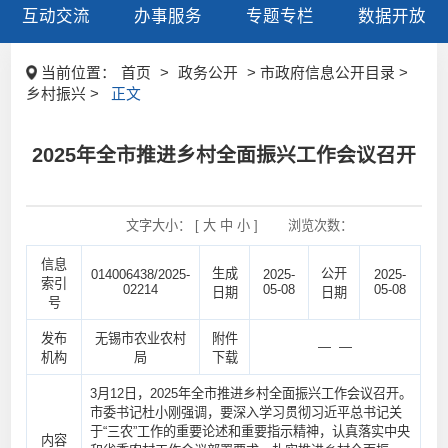
互动交流
办事服务
专题专栏
数据开放
当前位置：
首页
>
政务公开
> 市政府信息公开目录 >
乡村振兴 >
正文
2025年全市推进乡村全面振兴工作会议召开
文字大小： [
大
中
小
]
浏览次数：
信息
生成
公开
014006438/2025-
2025-
2025-
索引
02214
05-08
05-08
日期
日期
号
发布
无锡市农业农村
附件
— —
机构
局
下载
3月12日，2025年全市推进乡村全面振兴工作会议召开。
市委书记杜小刚强调，要深入学习贯彻习近平总书记关
于“三农”工作的重要论述和重要指示精神，认真落实中央
内容