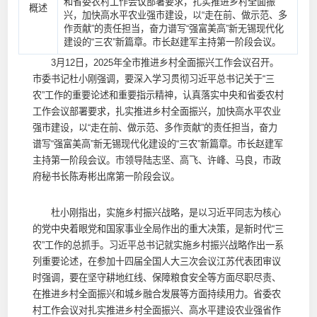
和省委农村工作会议部署要求，扎实推进乡村全面振
概述
兴，加快高水平农业强市建设，以“走在前、做示范、多
作贡献”的责任担当，奋力谱写“强富美高”新无锡现代化
建设的“三农”新篇章。市长赵建军主持第一阶段会议。
3月12日，2025年全市推进乡村全面振兴工作会议召开。
市委书记杜小刚强调，要深入学习贯彻习近平总书记关于“三
农”工作的重要论述和重要指示精神，认真落实中央和省委农村
工作会议部署要求，扎实推进乡村全面振兴，加快高水平农业
强市建设，以“走在前、做示范、多作贡献”的责任担当，奋力
谱写“强富美高”新无锡现代化建设的“三农”新篇章。市长赵建军
主持第一阶段会议。市领导陆志坚、高飞、许峰、马良，市政
府秘书长陈寿彬出席第一阶段会议。
杜小刚指出，实施乡村振兴战略，是以习近平同志为核心
的党中央着眼党和国家事业全局作出的重大决策，是新时代“三
农”工作的总抓手。习近平总书记就实施乡村振兴战略作出一系
列重要论述，在参加十四届全国人大三次会议江苏代表团审议
时强调，要在坚守耕地红线、保障粮食安全等方面尽职尽责、
在推进乡村全面振兴和城乡融合发展等方面持续用力。省委农
村工作会议对扎实推进乡村全面振兴、高水平建设农业强省作