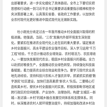
出部署要求，进一步实化细化了具体路径。全市上下要切实把
思想和行动统一到习近平总书记重要讲话重要指示精神和党中
央决策部署上来，认真落实省委、省政府工作要求，以加快农
业农村现代化更好推进中国式现代化无锡新实践。
杜小刚充分肯定过去一年我市推动乡村全面振兴取得的积
极进展。他强调，当前，“三农”发展内外部环境发生深刻变
化，要紧扣在推进农业现代化上走在前的重大要求，锚定推进
乡村全面振兴、高水平建设农业强市目标，深入学习运用“千万
工程”经验，千方百计推动农业增效益、农村增活力、农民增收
入。一要加快发展现代农业，稳固乡村全面振兴的基础。全力
以赴抓好粮食生产，全面推动农业绿色转型，持续强化科技装
备赋能，着力提高农业综合效益和竞争力。要学习现代农业高
地先进经验，坚持科技兴农和人才强农并举，抓紧抓实抓细“数
字游民”社区建设，加快打造高素质“新农人”队伍。二要精心打
造和美乡村，塑优乡村全面振兴的实景。积极探索毗邻地区或
跨行政区的空间统筹、产业协作、治理协同，构建“主城区—新
城—发达镇—乡村”的城乡融合发展空间体系和支撑体系。同
时，纵深推进农村人居环境整治提升，持续加强和改进乡村治