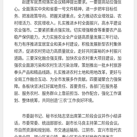
赵建军就贯彻落实会议精神提出要求。一要提高站位强信
心。全面落实中央和省委一号文件精神，进一步把牢目标任
务、把准政策导向、把握关键重点，全力推动农业增效益、农
村增活力、农民增收入，扎实推进乡村全面振兴，高水平建设
农业强市。二要紧抓重点强实效。切实增强粮食等重要农产品
稳产保供能力，大力实施农业全产业链高质量发展三年行动，
有力有序推进宜居宜业和美乡村建设，积极发展新型农村集体
经济，促进农村劳动力高质量就业，走好共同富裕的乡村振兴
道路。三要深化融合强支撑。加快农业农村重大项目建设，加
强农业面源污染和农村生活污染治理，策划推出一批乡村旅游
拳头产品和精品线路，扎实推进农村土地和用地改革，更好与
全局工作融合互动、为全市发展多作贡献。四要凝聚合力强保
障。各板块坚决扛好属地责任、首要责任，各部门在服务基
层、服务农村、服务群众上靠前担当、协作配合，强化工作谋
划、整体统筹，共同创造“三农”工作良好环境。
市委副书记、秘书长陆志坚出席第二阶段会议并作小结讲
话，市委常委、统战部部长、副市长马良主持第二阶段会议。
市自然资源和规划局、市交通运输局、江阴市、宜兴市现代农