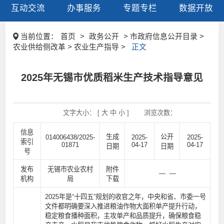
互动交流
办事服务
专题专栏
数据开放
当前位置：
首页
>
政务公开
> 市政府信息公开目录 >
农业供给侧改革 > 农业生产指导 >
正文
2025年无锡市优质稻米生产技术指导意见
文字大小： [
大
中
小
]
浏览次数：
信息
生成
公开
014006438/2025-
2025-
2025-
索引
01871
04-17
04-17
日期
日期
号
发布
无锡市农业农村
附件
— —
机构
局
下载
2025年是“十四五”规划的收官之年，中央和省、市委一号
文件都明确要深入推进粮油作物大面积单产提升行动，
稳定粮食播种面积，主攻单产和品质提升，确保粮食稳