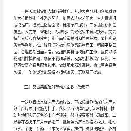
一是因地制宜加大机插秧推广。各地要充分利用各级财政
加大机插秧推广补贴的契机，加强农机农艺配套，合力推进机
插秧推广，控减直播稻面积，推进单产提升。二是抓好耕种管
质量。大力推广智能化、标准化、高效化集中育秧技术，提高
秧苗素质和育秧效率；推广高质量栽插和管理技术，要抓实高
质量耕整地，推广秸秆切碎撒匀深旋高质量还田，精细平整田
面，合理控制田面高差，做细做实机插秧推广工作，坚持以移
栽期倒排播种期，确保不栽超龄秧，发挥机插秧增产优势。三
是落实高产绿色配套技术。做好肥水精准调控、病虫草害绿色
防控、一喷多促等配套技术措施落实，实现增产提质。
（三）突出典型辐射带动大面积平衡增产
一是以省级水稻高产优质片区、市级粮食作物绿色高产高
效丰产片项目实施为抓手，落实“四个清单”运行管理机制，推
动各地切实开展各类丰产片建设，努力提高辐射带动效果。二
是要在各类丰产片示范推广一批绿色高产高效技术模式，推动
节水、节肥、节药、节本技术落实，推进良种良法配套、农机