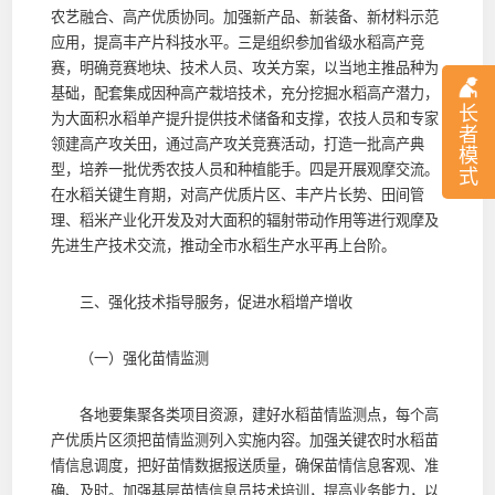
农艺融合、高产优质协同。加强新产品、新装备、新材料示范
应用，提高丰产片科技水平。三是组织参加省级水稻高产竞
赛，明确竞赛地块、技术人员、攻关方案，以当地主推品种为
基础，配套集成因种高产栽培技术，充分挖掘水稻高产潜力，
长
为大面积水稻单产提升提供技术储备和支撑，农技人员和专家
者
领建高产攻关田，通过高产攻关竞赛活动，打造一批高产典
模
型，培养一批优秀农技人员和种植能手。四是开展观摩交流。
式
在水稻关键生育期，对高产优质片区、丰产片长势、田间管
理、稻米产业化开发及对大面积的辐射带动作用等进行观摩及
先进生产技术交流，推动全市水稻生产水平再上台阶。
三、强化技术指导服务，促进水稻增产增收
（一）强化苗情监测
各地要集聚各类项目资源，建好水稻苗情监测点，每个高
产优质片区须把苗情监测列入实施内容。加强关键农时水稻苗
情信息调度，把好苗情数据报送质量，确保苗情信息客观、准
确、及时。加强基层苗情信息员技术培训，提高业务能力，以