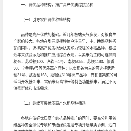
一、调优品种结构，推广高产优质综抗品种
（一）引导农户调优种植结构
品种是高产优质的基础。近几年极端天气多发，对粮食生
产影响较大。各地在引导规模种植户注重早、中、晚熟品种搭
配的同时，选择高产优质抗逆抗灾能力较强的水稻品种。根据
近年来试验示范和推广应用综合表现，以卖米为主的可选择南
粳46、苏香粳100、沪软玉1号、南粳5055、苏粳1180、银香
38、宁香粳9号等优质高产品种；以卖稻谷为主的可选择武运
粳31号、武香粳168、嘉锡优610等高产品种；有销售渠道的可
适当开发低GI米、富硒米及富锌米等特色功能稻米，满足不同
消费群体和市场需求。
（二）继续开展优质高产水稻品种筛选
各地在做好优质高产综抗品种推广的同时，要充分利用省
级品种安全测试专项和市级绿色发展专项开展量质协调、适口