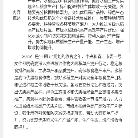
产丰产。水稻是我市优势粮食作物，抓好水稻生产对实
现全年粮食生产目标和促进种粮主体增收十分关键。各
内容
地要充分挖掘种植潜力，突出优质高产品种、绿色生态
概述
技术和优质稻米全产业链技术集成推广，集聚种地肥药
各要素、耕种管收各环节增产潜力，大力推进省级水稻
高产优质片区、市级水稻绿色高产高效丰产片建设，强
化示范引领和防灾减灾措施落实，带动大面积单产提
升，努力实现优质稻米生产产量产能、生产生态、增产
增收协同提升。
2025年是“十四五”规划的收官之年，中央和省、市委一号
文件都明确要深入推进粮油作物大面积单产提升行动，稳定粮
食播种面积，主攻单产和品质提升，确保粮食稳产丰产。水稻
是我市优势粮食作物，抓好水稻生产对实现全年粮食生产目标
和促进种粮主体增收十分关键。各地要充分挖掘种植潜力，突
出优质高产品种、绿色生态技术和优质稻米全产业链技术集成
推广，集聚种地肥药各要素、耕种管收各环节增产潜力，大力
推进省级水稻高产优质片区、市级水稻绿色高产高效丰产片建
设，强化示范引领和防灾减灾措施落实，带动大面积单产提
升，努力实现优质稻米生产产量产能、生产生态、增产增收协
同提升。