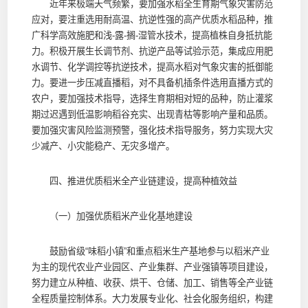
近年来极端天气频繁，要加强水稻全生育期气象灾害防范
应对，要注重选用耐高温、抗逆性强的高产优质水稻品种，推
广科学高效施肥和浅-露-搁-湿管水技术，提高植株自身抵抗能
力。积极开展生长调节剂、抗逆产品等试验示范，集成应用肥
水调节、化学调控等抗逆技术，提高水稻对气象灾害的抵御能
力。要进一步压减直播稻，对不具备机插条件选用直播方式的
农户，要加强技术指导，选择生育期相对短的品种，防止灌浆
期过迟遇到低温影响稻谷充实、出现青枯等影响产量和品质。
要加强灾害风险监测预警，强化技术指导服务，努力实现大灾
少减产、小灾能稳产、无灾多增产。
四、推进优质稻米全产业链建设，提高种植效益
（一）加强优质稻米产业化基地建设
鼓励省级“味稻小镇”和重点稻米生产基地参与以稻米产业
为主的现代农业产业园区、产业集群、产业强镇等项目建设，
努力建立从种植、收获、烘干、仓储、加工、销售等全产业链
全程质量控制体系。大力发展专业化、社会化服务组织，构建