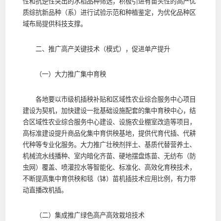
性和抗逆性突出的水稻品种筛选，积极引进有苗头性的高产优
质综抗新品种（系）进行试验示范和种植鉴定，为优化品种区
域布局提供科技支撑。
二、推广高产关键技术（模式），促进单产提升
（一）大力推广集中育秧
各地要以市级机插秧补贴和区域性农业综合服务中心项目
建设为契机，加快建设一批基础设施配套的集中育秧中心，结
合区域性农业综合服务中心建设、设施农业棚室改造等项目，
高标准建设提升商品化集中育供秧基地，提供代育代插、代耕
代种等专业化服务。大力推广壮秧剂拌土、基质代替营养土、
机械流水线播种、室内暗化齐苗、硬地摆盘炼苗、无纺布（防
虫网）覆盖、喷灌控水等智能化、标准化、高效化育秧技术，
不断提高集中育供秧和毯（钵）苗机插技术应用比例，有力带
动直播改机插。
（二）集成推广绿色高产高效栽培技术