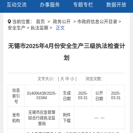
互动交流
办事服务
专题专栏
数据开放
当前位置：
首页
>
政务公开
> 市政府信息公开目录 >
安全生产 > 执法监察 >
正文
无锡市2025年4月份安全生产三级执法检查计
划
文字大小： [
大
中
小
]
浏览次数：
信息
生成
公开
014006438/2025-
2025-
2025-
索引
01584
03-31
03-31
日期
日期
号
无锡市应急管理
发布
附件
— —
综合行政执法监
机构
下载
督局