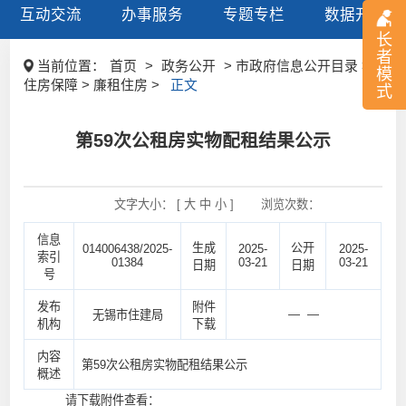
互动交流
办事服务
专题专栏
数据开放
长
者
当前位置：
首页
>
政务公开
> 市政府信息公开目录 >
模
住房保障 > 廉租住房 >
正文
式
第59次公租房实物配租结果公示
文字大小： [
大
中
小
]
浏览次数：
信息
生成
公开
014006438/2025-
2025-
2025-
索引
01384
03-21
03-21
日期
日期
号
发布
附件
— —
无锡市住建局
机构
下载
内容
第59次公租房实物配租结果公示
概述
请下载附件查看：