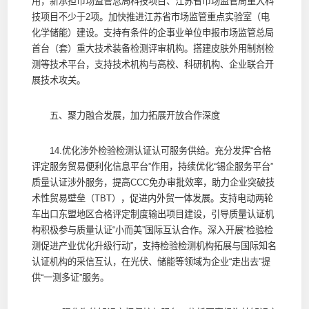
用，新承担市场监管总局科技项目、江苏省市场监管局重大科
技项目不少于2项。加快推进江苏省市场监管重点实验室（电
化学储能）建设。支持有条件的企事业单位申报市场监管总局
首台（套）重大技术装备检测评审机构。搭建皮肤外用制剂检
测等技术平台，支持技术机构与高校、科研机构、企业联合开
展技术攻关。
五、聚力融合发展，加力拓展开放合作深度
14.优化涉外检验检测认证认可服务供给。充分发挥“合格
评定服务贸易便利化信息平台”作用，持续优化“锡企服务平台”
质量认证涉外服务，提高CCC免办审批效率，助力企业突破技
术性贸易壁垒（TBT），促进内外贸一体发展。支持电动两轮
车出口东盟地区合格评定制度输出项目建设，引导质量认证机
构积极参与质量认证“小而美”国际互认合作。深入开展“检验检
测促进产业优化升级行动”，支持检验检测机构拓展与国际知名
认证机构的采信互认，在光伏、储能等领域为企业“走出去”提
供“一测多证”服务。