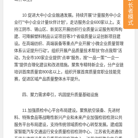
长
者
10.促进大中小企业融通发展。持续开展“计量服务中小企
模
式
业行”“中小企业计量伙伴计划”，走访服务企业600家以上。支
持江阴市、锡山区、新吴区开展纺织行业质量认证服务矩阵构
建、可降解塑料制品认证项目等3个省级质量认证创新项目建
设。在高端纺织、高端装备等重点产业开展“小微企业质量管理
体系认证提升行动”。组织开展产品质量技术帮扶“你点我帮”活
动，为全市100家企业提供“点单”服务，按“一品一策”“一企一
策”提供合理化建议和改进措施。聚焦专精特新企业，分产业链
培训首席质量官800名以上，组织开展首席质量官职业技能竞
赛，促进区域产品质量整体水平提升。
四、聚力需求牵引，巩固提升质量基础设施
11.加强质检中心平台布局建设。聚焦航空装备、先进材
料、特殊食品等战略性新兴产业和未来产业加强检验检测公共
服务平台布局建设，支持传统领域质检中心转型发展。建成国
家智能汽车交通运行安全质量检验检测中心、江苏省先进通信