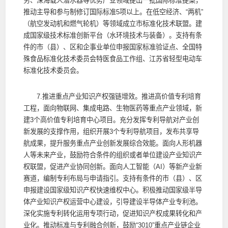
务、深海载人潜水器等优势产业领域提出一批国际标准提案，
推动主导和参与制修订国际标准5项以上。在低空经济、“两机”
（航空发动机和燃气轮机）等领域成立市标准化技术联盟。建
成国家级技术标准创新平台（水环境技术与装备）。支持有条
件的市（县）、区和企事业单位申报国家标准验证点、全国特
殊食品标准化技术委员会特医食品工作组、江苏省轻型电动车
标准化技术委员会。
7.推进重点产业知识产权强链增效。推进高价值专利培育
工程，面向物联网、集成电路、生物医药等重点产业领域，新
建3个高价值专利培育中心项目。充分发挥专利导航对产业创
新发展的支撑作用，组织开展3个专利导航项目，发布共享导
航成果，提升服务重点产业创新发展综合效能。面向人形机器
人等未来产业，鼓励符合条件的组织或者单位建设产业知识产
权联盟，促进产业协同创新。面向人工智能（AI）等新产业新
赛道，编制专利布局与申请指引。支持有条件的市（县）、区
申报建设国家级知识产权快速维权中心。积极推动国家级半导
体产业知识产权运营中心建设，引导建设半导体产业专利池。
深化实施专利转化运用专项行动，促进知识产权成果转化和产
业化。推动标准与专利融合创新，鼓励“3010”重点产业链企业