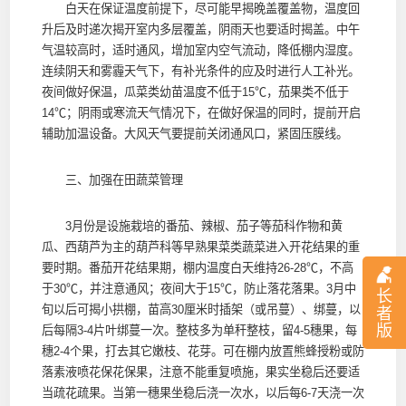
白天在保证温度前提下，尽可能早揭晚盖覆盖物，温度回
升后及时递次揭开室内多层覆盖，阴雨天也要适时揭盖。中午
气温较高时，适时通风，增加室内空气流动，降低棚内湿度。
连续阴天和雾霾天气下，有补光条件的应及时进行人工补光。
夜间做好保温，瓜菜类幼苗温度不低于15℃，茄果类不低于
14℃；阴雨或寒流天气情况下，在做好保温的同时，提前开启
辅助加温设备。大风天气要提前关闭通风口，紧固压膜线。
三、加强在田蔬菜管理
3月份是设施栽培的番茄、辣椒、茄子等茄科作物和黄
瓜、西葫芦为主的葫芦科等早熟果菜类蔬菜进入开花结果的重
要时期。番茄开花结果期，棚内温度白天维持26-28℃，不高
于30℃，并注意通风；夜间大于15℃，防止落花落果。3月中
长
旬以后可揭小拱棚，苗高30厘米时插架（或吊蔓）、绑蔓，以
者
版
后每隔3-4片叶绑蔓一次。整枝多为单秆整枝，留4-5穗果，每
穗2-4个果，打去其它嫩枝、花芽。可在棚内放置熊蜂授粉或防
落素液喷花保花保果，注意不能重复喷施，果实坐稳后还要适
当疏花疏果。当第一穗果坐稳后浇一次水，以后每6-7天浇一次