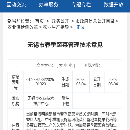
互动交流
办事服务
专题专栏
数据开放
当前位置：
首页
>
政务公开
> 市政府信息公开目录 >
农业供给侧改革 > 农业生产指导 >
正文
无锡市春季蔬菜管理技术意见
文字大小： [
大
中
小
]
浏览次数：
信息
生成
公开
014006438/2025-
2025-
2025-
索引
01020
03-04
03-04
日期
日期
号
发布
无锡市农业技术
附件
— —
机构
推广中心
下载
当前至清明前是我市春季蔬菜育苗关键时期，同时也是
塑料大棚、中小拱棚设施栽培蔬菜和露地春提早栽培等
内容
多茬口蔬菜生产的关键时期。为加强春季蔬菜育苗和生