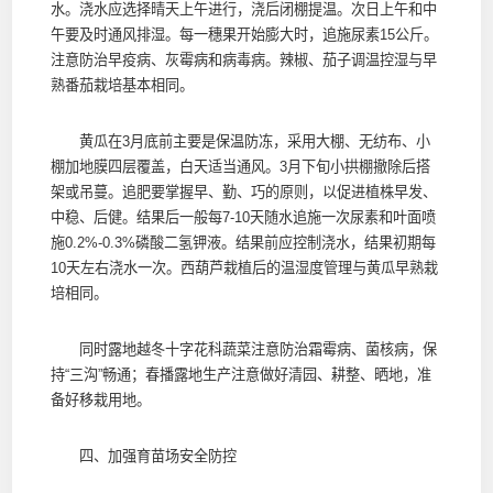
水。浇水应选择晴天上午进行，浇后闭棚提温。次日上午和中
午要及时通风排湿。每一穗果开始膨大时，追施尿素15公斤。
注意防治早疫病、灰霉病和病毒病。辣椒、茄子调温控湿与早
熟番茄栽培基本相同。
黄瓜在3月底前主要是保温防冻，采用大棚、无纺布、小
棚加地膜四层覆盖，白天适当通风。3月下旬小拱棚撤除后搭
架或吊蔓。追肥要掌握早、勤、巧的原则，以促进植株早发、
中稳、后健。结果后一般每7-10天随水追施一次尿素和叶面喷
施0.2%-0.3%磷酸二氢钾液。结果前应控制浇水，结果初期每
10天左右浇水一次。西葫芦栽植后的温湿度管理与黄瓜早熟栽
培相同。
同时露地越冬十字花科蔬菜注意防治霜霉病、菌核病，保
持“三沟”畅通；春播露地生产注意做好清园、耕整、晒地，准
备好移栽用地。
四、加强育苗场安全防控