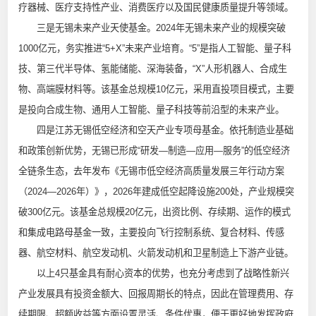
疗器械、医疗支持性产业、消费医疗以及国民健康质量提升等领域。
三是无锡未来产业天使基金。2024年无锡未来产业的规模突破
1000亿元，务实推进“5+X”未来产业培育。“5”是指人工智能、量子科
技、第三代半导体、氢能储能、深海装备，“X”人形机器人、合成生
物、高端膜材料等。该基金总规模10亿元，采用直投项目模式，主要
是投向合成生物、通用人工智能、量子科技等前沿型的未来产业。
四是江苏无锡低空经济和空天产业专项母基金。依托制造业基础
和政策创新优势，无锡已形成“研发—制造—应用—服务”的低空经济
全链条生态，去年发布《无锡市低空经济高质量发展三年行动方案
（2024—2026年）》，2026年建成低空起降设施200处，产业规模突
破300亿元。该基金总规模20亿元，出资比例、存续期、运作的模式
和集成电路母基金一致，主要投向飞行控制系统、复合材料、传感
器、航空材料、航空发动机、火箭发动机和卫星制造上下游产业链。
以上4只基金具有耐心资本的优势，也充分考虑到了战略性新兴
产业发展具有投资金额大、回报周期长的特点，因此在管理费用、存
续期限、超额收益等方面设置灵活、条件优惠，便于更好地发挥政府