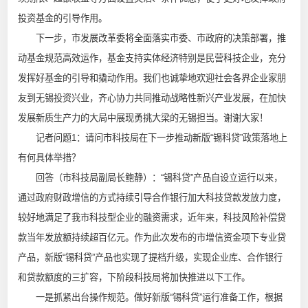
投资基金的引导作用。
下一步，市发展改革委将全面落实市委、市政府的决策部署，推
动基金规范高效运作，基金支持实体经济特别是民营科技企业，充分
发挥好基金的引导和撬动作用。我们也诚挚地欢迎社会各界企业家朋
友到无锡投资兴业，齐心协力共同推动战略性新兴产业发展，在加快
发展新质生产力的大局中展现勇挑大梁的无锡担当。谢谢大家！
记者问题1：请问市科技局在下一步推动新版“锡科贷”政策落地上
有何具体举措？
回答（市科技局副局长鲍静）：“锡科贷”产品自设立运行以来，
通过政府财政增信的方式持续引导合作银行加大科技贷款发放力度，
较好地满足了我市科技型企业的融资需求，近年来，科技风险补偿贷
款当年发放额持续超百亿元。作为此次发布的市增信资金项下专业贷
产品，新版“锡科贷”产品也实现了提档升级，实现企业库、合作银行
和贷款额度的三扩容，下阶段科技局将加快推进以下工作。
一是抓紧出台操作规范。做好
新版“锡科贷”运行准备工作，
根据