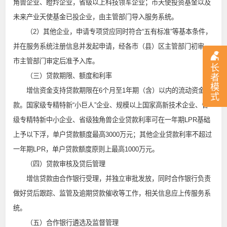
角兽企业、瞪羚企业，省级以上科技领军企业；市天使投资基金以及
未来产业天使基金已投企业，由主管部门导入服务系统。
（2）其他企业，申请专项贷应同时符合“五有标准”等基本条件，
并在服务系统注册信息并发起申请，经各市（县）区主管部门初审、
市主管部门审定后准予入库。
长
（三）贷款期限、额度和利率
者
模
增信资金支持贷款期限在6个月至1年期（含）以内的流动资金贷
式
款。国家级专精特新“小巨人”企业、规模以上国家高新技术企业、省
级专精特新中小企业、省级独角兽企业贷款利率可在一年期LPR基础
上予以下浮，单户贷款额度最高3000万元；其他企业贷款利率不超过
一年期LPR，单户贷款额度原则上最高1000万元。
（四）贷款审核及贷后管理
增信贷款由合作银行受理，并独立审批发放，同时合作银行负责
做好贷后跟踪、监管及逾期贷款催收等工作，相关信息应上传服务系
统。
（五）合作银行遴选及监督管理