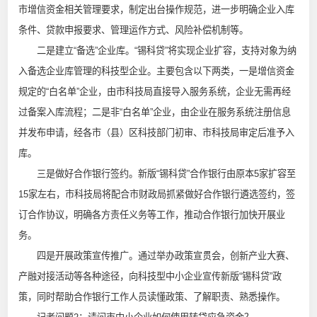
市增信资金相关管理要求，制定出台操作规范，进一步明确企业入库
条件、贷款申报要求、管理运作方式、风险补偿机制等。
二是建立“备选”企业库。“锡科贷”将实现企业扩容，支持对象为纳
入备选企业库管理的科技型企业。主要包含以下两类，一是增信资金
规定的“白名单”企业，由市科技局直接导入服务系统，企业无需再经
过备案入库流程；二是非“白名单”企业，由企业在服务系统注册信息
并发布申请，经各市（县）区科技部门初审、市科技局审定后准予入
库。
三是做好合作银行签约。新版“锡科贷”合作银行由原本5家扩容至
15家左右，市科技局将配合市财政局抓紧做好合作银行遴选签约，签
订合作协议，明确各方责任义务等工作，推动合作银行加快开展业
务。
四是开展政策宣传推广。通过举办政策宣贯会，创新产业大赛、
产融对接活动等各种途径，向科技型中小企业宣传新版
“锡科贷”政
策，
同时帮助合作银行工作人员读懂政策、了解职责、熟悉操作。