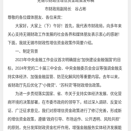
无锡市财政性增信资金政策发布稿
市财政局副局长 谷占彬
尊敬的各位媒体朋友、各位来宾：
大家好，大家上（下）午好！首先，我代表市财政局，向多年来
关心支持无锡财政工作发展的社会各界和媒体朋友表示衷心的感谢！
下面，我就无锡市财政性增信资金政策作简要介绍。
一、制定背景
2023年中央金融工作会议首次明确提出“加快建设金融强国”的目
标，2024年党的二十届三中全会、中央金融委员会会议等强调金融支
持实体经济、加强金融监管、防范化解风险等重要内容。去年以来，
省财政厅先后优化了“小微贷”、“苏科贷”等财政增信政策。
为进一步贯彻落实国家、省、市关于支持实体经济发展、优化营
商环境的决策部署，在市委市政府的领导下，经过深入调研、反复论
证、广泛征求意见，我们对原增信资金政策进行了修订完善，形成新
的增信资金政策，遵循“政府引导、市场运作、公开透明、风险共担”
的原则，充分发挥财政资金杠杆作用，增强金融服务实体经济发展能