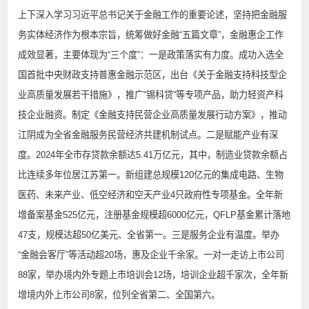
上下深入学习习近平总书记关于金融工作的重要论述，坚持把金融服
务实体经济作为根本宗旨，统筹做好金融“五篇文章”，金融惠企工作
成效显著，主要体现为“三个度”：一是政策落实有力度。成功入选全
国首批中央财政支持普惠金融示范区，出台《关于金融支持科技型企
业高质量发展若干措施》，推广“锡科贷”等专项产品，助力轻资产科
技企业融资。制定《金融支持民营企业高质量发展行动方案》，推动
江阴成为全省金融服务民营经济共建机制试点。二是赋能产业有深
度。2024年全市存贷款余额达5.41万亿元，其中，制造业贷款余额占
比连续多年位居江苏第一。新组建总规模120亿元的集成电路、生物
医药、未来产业、低空经济和空天产业4只政府性专项基金。全年新
增备案基金525亿元，注册基金规模超6000亿元，QFLP基金累计落地
47支，规模达超50亿美元、全省第一。三是服务企业有温度。举办
“金融会客厅”等活动超20场，惠及企业千余家。一对一走访上市公司
88家，举办境内外专题上市培训会12场，培训企业超千家次，全年新
增境内外上市公司8家，位列全省第二、全国第六。