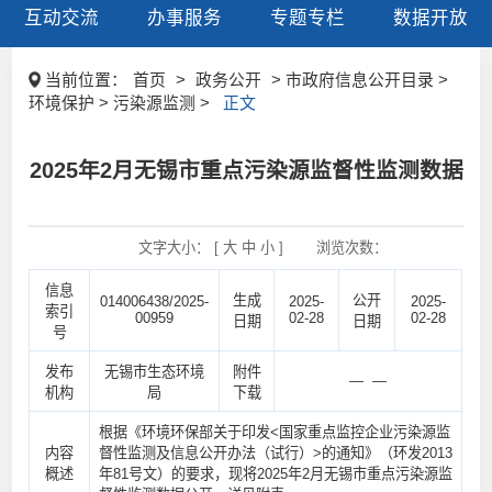
互动交流
办事服务
专题专栏
数据开放
当前位置：
首页
>
政务公开
> 市政府信息公开目录 >
环境保护 > 污染源监测 >
正文
2025年2月无锡市重点污染源监督性监测数据
文字大小： [
大
中
小
]
浏览次数：
信息
生成
公开
014006438/2025-
2025-
2025-
索引
00959
02-28
02-28
日期
日期
号
发布
无锡市生态环境
附件
— —
机构
局
下载
根据《环境环保部关于印发<国家重点监控企业污染源监
内容
督性监测及信息公开办法（试行）>的通知》（环发2013
概述
年81号文）的要求，现将2025年2月无锡市重点污染源监