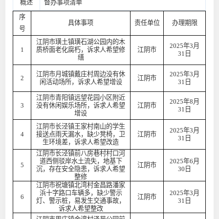
概述
督办事项清单
序
具体事项
责任单位
办理期限
号
江阴市璜土镇璜石湖公园内的木
2025年3月
1
质桥面老化腐朽，诉求人希望修
江阴市
31日
缮
江阴市月城镇戴庄村周边没有休
2025年3月
2
江阴市
闲活动场所，诉求人希望增设
31日
江阴市青阳镇远望花园小区附近
2025年8月
3
没有休闲娱乐场所，诉求人希望
江阴市
31日
增设
江阴市长泾镇王家村南山的学生
2025年3月
4
接送点雨天漏水，缺少凳椅，卫
江阴市
31日
生环境差，诉求人希望改造
江阴市长泾镇前八房巷村村口河
道西侧驳岸水土流失，地基下
2025年6月
5
江阴市
沉，存在安全隐患，诉求人希望
30日
整修
江阴市祝塘镇北湾村金昌路潘家
浜十字路口车辆多，缺少警示
2025年3月
6
江阴市
灯、警示桩，易发生交通事故，
31日
诉求人希望整改