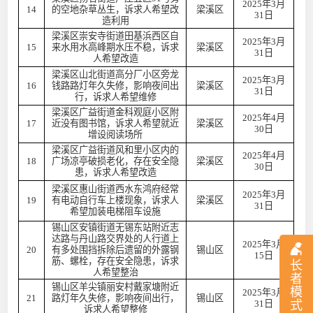
2025年3月
14
的空地杂草丛生，诉求人希望改
梁溪区
31日
造利用
梁溪区崇安寺街道田基浜西区自
2025年3月
15
来水用水高峰期水压不稳，诉求
梁溪区
31日
人希望改造
梁溪区山北街道高分厂小区旁龙
2025年3月
16
钱路路灯年久失修，影响夜间出
梁溪区
31日
行，诉求人希望维修
梁溪区广益街道金科观庭小区附
2025年4月
17
近没有图书馆，诉求人希望就近
梁溪区
30日
增设阅读场所
梁溪区广益街道风和里小区内的
2025年4月
18
广场凉亭破损老化，存在安全隐
梁溪区
30日
患，诉求人希望改造
梁溪区惠山街道西水东鸿府经常
2025年3月
19
有电动自行车上楼现象，诉求人
梁溪区
31日
希望加装电梯阻车设施
锡山区安镇街道无锡东站附近志
达路与丹山路交界处的人行道上
2025年3月
20
有多处围挡拆除后遗留的外露钢
锡山区
15日
筋、螺栓，存在安全隐患，诉求
长
人希望整治
者
锡山区羊尖镇丽安村戴家塘附近
模
2025年3月
21
路灯年久失修，影响夜间出行，
锡山区
式
31日
诉求人希望整修