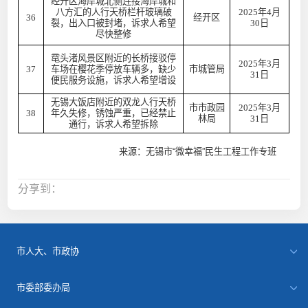
经开区海岸城北侧连接海岸城和
八方汇的人行天桥栏杆玻璃破
2025年4月
36
经开区
裂，出入口被封堵，诉求人希望
30日
尽快整修
鼋头渚风景区附近的长桥接驳停
2025年3月
37
车场在樱花季停放车辆多，缺少
市城管局
31日
便民服务设施，诉求人希望增设
无锡大饭店附近的双龙人行天桥
市市政园
2025年3月
38
年久失修，锈蚀严重，已经禁止
林局
31日
通行，诉求人希望拆除
来源：无锡市“微幸福”民生工程工作专班
分享到：
市人大、市政协
市委部委办局