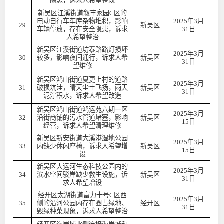
隐患，诉求人希望整改
新吴区江溪街道叙丰家园C区的
电动自行车车库杂物堆积，影响
2025年3月
29
新吴区
车辆停放，存在安全隐患，诉求
31日
人希望整治
新吴区江溪街道坊泰路路灯损坏
2025年3月
30
较多，影响夜间通行，诉求人希
新吴区
31日
望维修
新吴区鸿山街道夏更上村的道路
2025年3月
31
破损坑洼，晴天尘土飞扬，雨天
新吴区
31日
泥泞积水，诉求人希望改造
新吴区鸿山街道鸿运苑六期一区
2025年3月
32
沿街商铺的污水管道堵塞，影响
新吴区
15日
经营，诉求人希望清理维修
新吴区新安街道大溪港湿地公园
2025年3月
33
内缺少休闲座椅，诉求人希望增
新吴区
15日
设
新吴区大运河生态科技公园内的
2025年3月
34
滨水空间驳岸缺少救生设施，诉
新吴区
31日
求人希望增设
经开区太湖街道富力十号C区西
2025年3月
35
侧的沿河公园内存在圈占绿地、
经开区
31日
毁绿种菜现象，诉求人希望整治