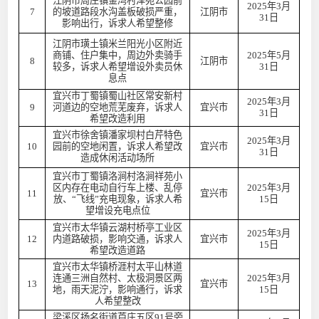
江阴市周庄镇金湾村泽苑公园前
2025年3月
7
的坡道路段水沟盖板破损严重，
江阴市
31日
影响出行，诉求人希望整修
江阴市璜土镇米兰阳光小区附近
商铺、住户集中，周边外卖骑手
2025年5月
8
江阴市
较多，诉求人希望增设外卖员休
31日
息点
宜兴市丁蜀镇蜀山社区常安新村
2025年3月
9
河道边的空地荒芜废弃，诉求人
宜兴市
31日
希望改造利用
宜兴市徐舍镇潘家坝村白芹特色
2025年3月
10
园前的空地闲置，诉求人希望改
宜兴市
31日
造成休闲活动场所
宜兴市丁蜀镇洛涧村洛涧祥苑小
区内存在电动自行车上楼、乱停
2025年3月
11
宜兴市
放、“飞线”充电现象，诉求人希
15日
望增设充电点位
宜兴市太华镇云湖村桥亭工业区
2025年3月
12
内道路破损，影响交通，诉求人
宜兴市
15日
希望改造道路
宜兴市太华镇桥涯村太平山林道
连通三洲自然村、太极洞景区两
2025年3月
13
宜兴市
地，雨天泥泞，影响通行，诉求
15日
人希望整改
梁溪区扬名街道芦庄五区91号旁