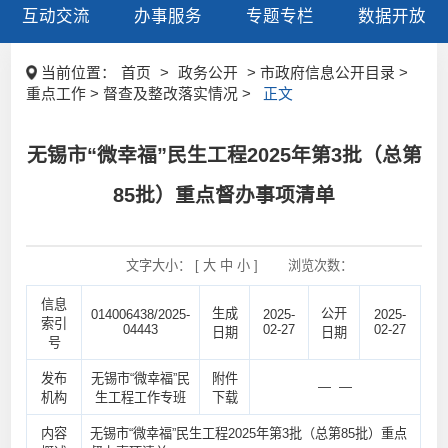
互动交流
办事服务
专题专栏
数据开放
当前位置：
首页
>
政务公开
> 市政府信息公开目录 >
重点工作 > 督查及整改落实情况 >
正文
无锡市“微幸福”民生工程2025年第3批（总第
85批）重点督办事项清单
文字大小： [
大
中
小
]
浏览次数：
信息
生成
公开
014006438/2025-
2025-
2025-
索引
04443
02-27
02-27
日期
日期
号
发布
无锡市“微幸福”民
附件
— —
机构
生工程工作专班
下载
内容
无锡市“微幸福”民生工程2025年第3批（总第85批）重点