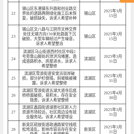
锡山区东港镇东升路和创业路交
2025年3月
22
界处的道路两侧绿化施工后未恢
锡山区
15日
复，破损缺失，诉求人希望补种
锡山区文八路与江阴市文林交界
处往无锡方向150米处路面下沉
2025年3月
23
锡山区
破损，大型车辆经过产生噪音，
15日
诉求人希望整治
滨湖区马山街道西村社区中段2
号旁靠山脚处的泄洪沟堵塞，造
2025年3月
24
滨湖区
成道路积水、房屋进水，诉求人
31日
希望整修
滨湖区雪浪街道安堂浜驳岸破
2025年3月
25
损，部分护栏倒塌，斜坡植被裸
滨湖区
31日
露，诉求人希望整修
滨湖区雪浪街道五湖大道寺后底
2025年4月
26
桥桥面破损，易积水，存在安全
滨湖区
30日
隐患，诉求人希望整修
滨湖区蠡园街道湖景社区距人力
2025年3月
27
资源市场较远，社区周边没有就
滨湖区
31日
业服务站，诉求人希望增设
新吴区硕放街道政通路架空线缆
2025年3月
28
松垮凌乱，影响市容且存在安全
新吴区
31日