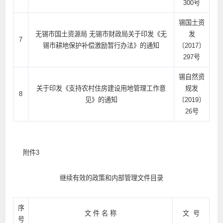
300号
锡国土资
无锡市国土资源局 无锡市财政局关于印发《无
发
7
锡市耕地保护补偿激励暂行办法》的通知
〔2017〕
297号
锡自然资
关于印发《支持农村住房建设用地管理工作意
规发
8
见》的通知
〔2019〕
26号
附件3
继续有效的政策和内部管理文件目录
序
文 件 名 称
文 号
号