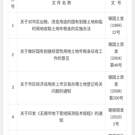
文 件 名 称
文 号
号
锡国土发
关于对市区出租、改变用途的国有划拨土地和临
1
〔1999〕
时用地收取土地年租金的实施办法
22号
锡国土资
关于做好国有划拨经营性用地土地年租金征收工
发
2
作的意见
〔2004〕
第48号
锡国土资
关于市区经济适用房上市交易办理土地登记有关
发
3
问题的通知
〔2008〕
第200号
锡规规发
关于印发《无锡市地下管线探测技术规程》的通
4
〔2010〕
知
1号