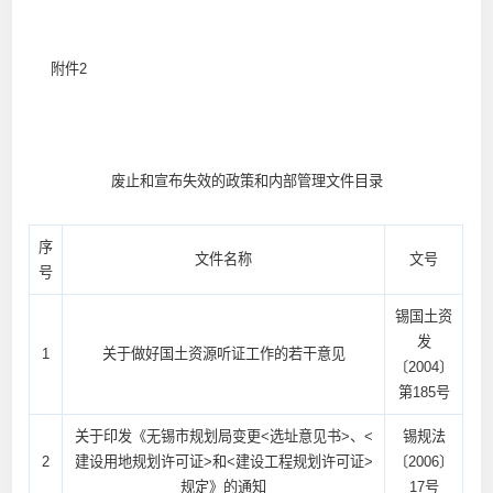
附件2
废止和宣布失效的政策和内部管理文件目录
序
文件名称
文号
号
锡国土资
发
1
关于做好国土资源听证工作的若干意见
〔2004〕
第185号
关于印发《无锡市规划局变更<选址意见书>、<
锡规法
2
建设用地规划许可证>和<建设工程规划许可证>
〔2006〕
规定》的通知
17号