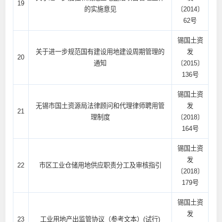
19
的实施意见
〔2014〕
62号
锡国土资
关于进一步规范国有建设用地建设周期管理的
发
20
通知
〔2015〕
136号
锡国土资
无锡市国土资源局法律顾问和代理律师聘用管
发
21
理制度
〔2018〕
164号
锡国土资
发
22
市区工业仓储用地供应职责分工及审核指引
〔2018〕
179号
锡国土资
发
23
工业用地产出监管协议（参考文本）(试行)