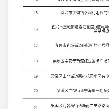
15
宜兴市丁蜀镇洛涧村附近的
宜兴市宜城街道春江花园D区电
16
希望增
17
宜兴市宜城街道向阳新村74号
18
梁溪区崇安寺街道红豆国际广场
19
梁溪区山北街道惠泉花园小区有
20
梁溪区广益街道宁海里一期多
梁溪区清名桥街道塘南二支路路
21