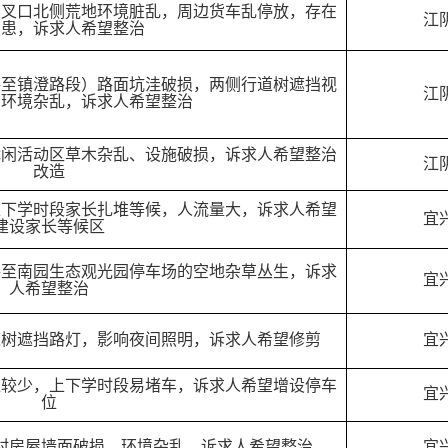
交叉口北侧荒地环境脏乱，周边货车乱停放，存在
江
隐患，诉求人希望整治
路至镇澄路段）路面坑洼破损，两侧行道树遮挡视
江
内环境杂乱，诉求人希望整治
休闲活动区草木杂乱、设施破损，诉求人希望整治
江
改造
上下学时段家长扎堆等候，人流量大，诉求人希望
宜
建设家长等候区
路至南园生态观光园停车场的空地杂草丛生，诉求
宜
人希望整治
道树遮挡路灯，影响夜间照明，诉求人希望修剪
宜
位较少，上下学时段易堵车，诉求人希望增设停车
宜
位
村房屋墙面破损、环境杂乱，诉求人希望整治
宜