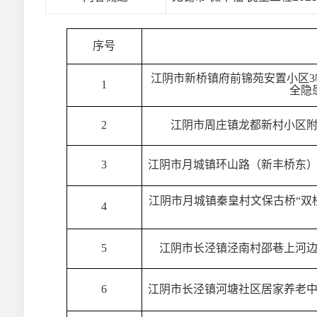
序号
江阴市新桥镇府前锦苑安置小区
1
全隐
2
江阴市周庄镇龙都新村小区
3
江阴市月城镇环山路（新丰桥东
江阴市月城镇秦皇村文保古桥“双
4
5
江阴市长泾镇泾南村邵巷上河
6
江阴市长泾镇河塘社区居家养老