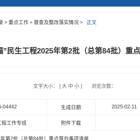
 > 重点工作 > 督查及整改落实情况 >
正文
福”民生工程2025年第2批（总第84批）重
文字大小： [
大
中
小
]
浏览次数：
5-04442
2025-02-11
生成日期
工程工作专班
附件下载
25年第2批（总第84批）重点督办事项清单