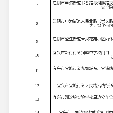
江阴市申港街道书香路与河豚路
7
安全
江阴市申港街道人民北路（崇文
8
线，绿化带
江阴市澄江街道青果花苑小区内
9
宜兴市新街街道铜峰中学校门口
10
宜兴市宜城街道九如城东、宜浦
11
12
宜兴市宜城街道人民路沿线行
宜兴市湖㳇镇实验学校周边停车
13
14
宜兴市丁蜀镇方钱村洋渭自然