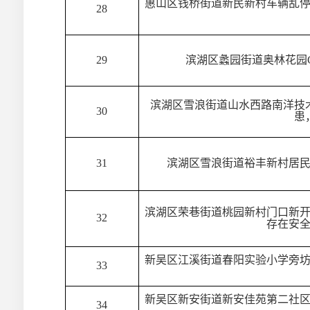
惠山区钱桥街道新民新村车辆乱
28
29
滨湖区蠡园街道奥林花园
滨湖区雪浪街道山水西路南洋技
30
患
31
滨湖区雪浪街道裕丰新村居
滨湖区荣巷街道桃园新村门口新
32
存在安
新吴区江溪街道春阳实验小学旁
33
新吴区新安街道新安佳苑第二社
34