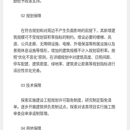
励给予政策支持。
02 规划保障
在符合规划和对周边不产生负面影响的前提下，其新增建
筑规模可不受规划容积率指标的制约。增设必要的楼梯、风
道、公共走廊、无障碍设施、电梯、外墙保温等附属设施以及
景观休息设施等情形，增加的建筑规模不计入规划容积率。按
照“优化不恶化”原则，在详细规划中对建筑高度、日照间距、
停车配建、建筑密度、绿地率、建筑退让距离等规划指标进行
适应性优化完善。
03 技术保障
探索实施建设工程规划许可豁免制度，研究制定豁免清
单。逐步开展建筑师负责制试点，探索对该类项目实行施工图
审查自审承诺制管理。
04 用地保障