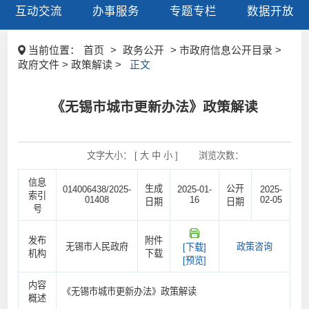
互动交流
办事服务
专题专栏
数据开放
当前位置：
首页
>
政务公开
> 市政府信息公开目录 >
政府文件 > 政策解读 >
正文
《无锡市城市更新办法》政策解读
文字大小： [
大
中
小
]
浏览次数：
信息
生成
公开
014006438/2025-
2025-01-
2025-
索引
01408
16
02-05
日期
日期
号
发布
附件
无锡市人民政府
政策咨询
[下载]
机构
下载
[预览]
内容
《无锡市城市更新办法》政策解读
概述