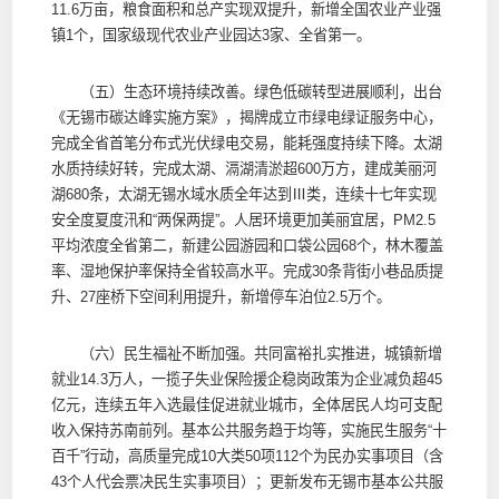
11.6万亩，粮食面积和总产实现双提升，新增全国农业产业强
镇1个，国家级现代农业产业园达3家、全省第一。
（五）生态环境持续改善。绿色低碳转型进展顺利，出台
《无锡市碳达峰实施方案》，揭牌成立市绿电绿证服务中心，
完成全省首笔分布式光伏绿电交易，能耗强度持续下降。太湖
水质持续好转，完成太湖、滆湖清淤超600万方，建成美丽河
湖680条，太湖无锡水域水质全年达到Ⅲ类，连续十七年实现
安全度夏度汛和“两保两提”。人居环境更加美丽宜居，PM2.5
平均浓度全省第二，新建公园游园和口袋公园68个，林木覆盖
率、湿地保护率保持全省较高水平。完成30条背街小巷品质提
升、27座桥下空间利用提升，新增停车泊位2.5万个。
（六）民生福祉不断加强。共同富裕扎实推进，城镇新增
就业14.3万人，一揽子失业保险援企稳岗政策为企业减负超45
亿元，连续五年入选最佳促进就业城市，全体居民人均可支配
收入保持苏南前列。基本公共服务趋于均等，实施民生服务“十
百千”行动，高质量完成10大类50项112个为民办实事项目（含
43个人代会票决民生实事项目）；更新发布无锡市基本公共服