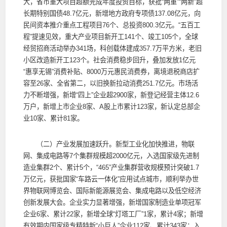
大，省市重大项目超额完成年度投资目标，获批“两重”“两新”超
长期特别国债48.7亿元，新增地方政府专项债137.08亿元，向
民间资本推介重点工程项目76个、总投资800.3亿元。“五百工
程”提速见效，重大产业项目新开工141个、竣工105个，全球
经贸招商活动举办341场，科创载体建成357.7万平方米，老旧
小区改造新开工123个。社会消费稳步回升，叠加发放1亿元
“惠享无锡”消费补贴、8000万元惠民消费券，离境退税商店扩
容至26家、全省第二，以旧换新拉动消费251.7亿元。市场活
力不断增强，新增“四上”企业超2900家，新登记经营主体12.6
万户，新增上市企业8家、A股上市累计123家，新认定总部企
业10家、累计81家。
（二）产业发展加速跃升。新型工业化加快推进，物联
网、集成电路等7个集群规模超2000亿元，入选国家级先进制
造业集群2个、累计5个，“465”产业集群营收规模预计突破1.7
万亿元，获批国家“车路云一体化”应用试点城市，顺利举办世
界物联网博览会、国际新能源展览会、集成电路以及低空经济
创新发展大会。企业实力显著增强，新增国家制造业单项冠军
企业6家、累计22家，新增全球“灯塔工厂”1家，累计4家；新增
有效期内国家级专精特新“小巨人”企业112家、累计343家；入