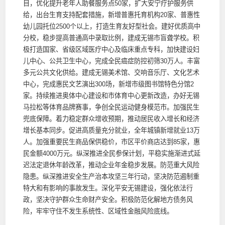
目，优化提升老年人助餐服务点50家，扩大安宁疗护服务供
给，出台生育支持配套措施，新增普惠托育机构20家、普惠性
幼儿园托位2500个以上，打造生育友好型社会。建好优质高中
分校，稳步提高普通高中录取比例，建成无锡市盲聋学校。积
极打造国家、省级区域医疗中心及临床重点专科，加快建设妇
儿中心、公共卫生中心，完成全民癌症防控初筛30万人。丰富
多元公共文化供给。建成无锡美术馆、交响音乐厅、文化艺术
中心，完成惠民文艺演出300场，新增市级图书馆特色分馆2
家。持续推进奥体中心建设和市体育中心更新改造，办好无锡
马拉松等体育品牌赛事，争创全民运动健身模范市。加强民生
兜底保障。着力稳定群众增收预期，推动居民收入增长和经济
增长基本同步。促进高质量充分就业，全年城镇新增就业13万
人。加强重要民生商品保供稳价，市区平价商店达到85家，惠
民金额4000万元。纵深推进全民参保计划，平稳实施渐进式延
迟法定退休年龄改革，推动企业年金稳步发展。防范重大风险
隐患。纵深推进安全生产治本攻坚三年行动，坚决防范遏制重
特大和有影响的事故发生。深化平安无锡建设，强化依法行
政，坚决守护群众生命财产安全。积极防范化解地方债务风
险，牢牢守住不发生系统性、区域性金融风险底线。