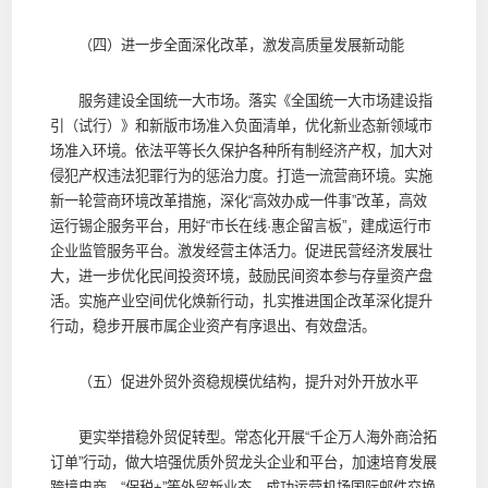
（四）进一步全面深化改革，激发高质量发展新动能
服务建设全国统一大市场。落实《全国统一大市场建设指
引（试行）》和新版市场准入负面清单，优化新业态新领域市
场准入环境。依法平等长久保护各种所有制经济产权，加大对
侵犯产权违法犯罪行为的惩治力度。打造一流营商环境。实施
新一轮营商环境改革措施，深化“高效办成一件事”改革，高效
运行锡企服务平台，用好“市长在线·惠企留言板”，建成运行市
企业监管服务平台。激发经营主体活力。促进民营经济发展壮
大，进一步优化民间投资环境，鼓励民间资本参与存量资产盘
活。实施产业空间优化焕新行动，扎实推进国企改革深化提升
行动，稳步开展市属企业资产有序退出、有效盘活。
（五）促进外贸外资稳规模优结构，提升对外开放水平
更实举措稳外贸促转型。常态化开展“千企万人海外商洽拓
订单”行动，做大培强优质外贸龙头企业和平台，加速培育发展
跨境电商、“保税+”等外贸新业态，成功运营机场国际邮件交换