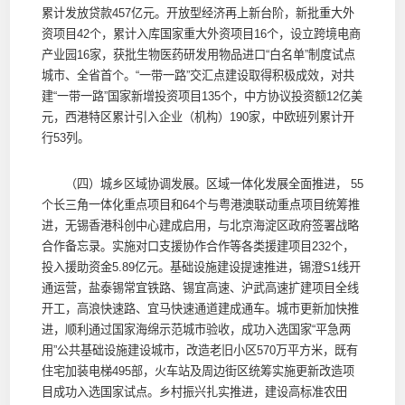
累计发放贷款457亿元。开放型经济再上新台阶，新批重大外
资项目42个，累计入库国家重大外资项目16个，设立跨境电商
产业园16家，获批生物医药研发用物品进口“白名单”制度试点
城市、全省首个。“一带一路”交汇点建设取得积极成效，对共
建“一带一路”国家新增投资项目135个，中方协议投资额12亿美
元，西港特区累计引入企业（机构）190家，中欧班列累计开
行53列。
（四）城乡区域协调发展。区域一体化发展全面推进， 55
个长三角一体化重点项目和64个与粤港澳联动重点项目统筹推
进，无锡香港科创中心建成启用，与北京海淀区政府签署战略
合作备忘录。实施对口支援协作合作等各类援建项目232个，
投入援助资金5.89亿元。基础设施建设提速推进，锡澄S1线开
通运营，盐泰锡常宜铁路、锡宜高速、沪武高速扩建项目全线
开工，高浪快速路、宜马快速通道建成通车。城市更新加快推
进，顺利通过国家海绵示范城市验收，成功入选国家“平急两
用”公共基础设施建设城市，改造老旧小区570万平方米，既有
住宅加装电梯495部，火车站及周边街区统筹实施更新改造项
目成功入选国家试点。乡村振兴扎实推进，建设高标准农田