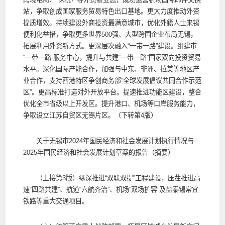
站，争取创成国家服务贸易特色出口基地。更大力度推动外资
提质增效。持续建设外商投资最满意城市，优化外籍人士来锡
便利化举措，争取更多世界500强、大型跨国企业布局无锡，
拓展利用外资新方式。更深层次融入“一带一路”建设。组建市
“一带一路”服务中心，提升与共建“一带一路”国家双向投资贸易
水平。深化国际产能合作，加强与中东、非洲、拉美等地区产
业合作，支持西港特区争创商务部“全球发展倡议共同合作示范
区”。更高标准打造对外开放平台。提速推进功能区建设，整合
优化全市省级以上开发区。提升港口、机场等口岸服务能力，
争取设立江苏自贸区无锡片区。（下转第4版）
关于无锡市2024年国民经济和社会发展计划执行情况与
2025年国民经济和社会发展计划草案的报告（摘要）
（上接第3版）纵深推进“双联双提”工程建设，压茬推进高
速“四路共建”、航道“六航齐治”、机场“双场扩容”及盐泰锡常宜
铁路等重大交通项目。