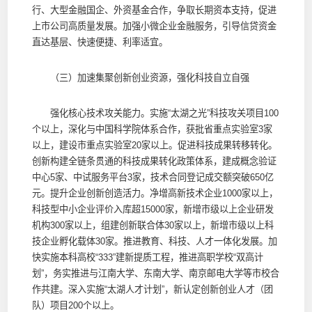
行、大型金融国企、外资基金合作，争取长期资本支持，促进
上市公司高质量发展。加强小微企业金融服务，引导信贷资金
直达基层、快速便捷、利率适宜。
（三）加速集聚创新创业资源，强化科技自立自强
强化核心技术攻关能力。实施“太湖之光”科技攻关项目100
个以上，深化与中国科学院体系合作，获批省重点实验室3家
以上，建设市重点实验室20家以上。促进科技成果转移转化。
创新构建全链条贯通的科技成果转化政策体系，建成概念验证
中心5家、中试服务平台3家，技术合同登记成交额突破650亿
元。提升企业创新创造活力。净增高新技术企业1000家以上，
科技型中小企业评价入库超15000家，新增市级以上企业研发
机构300家以上，组建创新联合体30家以上，新增市级以上科
技企业孵化载体30家。推进教育、科技、人才一体化发展。加
快实施本科高校“333”建新提质工程，推进高职学校“双高计
划”，务实推进与江南大学、东南大学、南京邮电大学等市校合
作共建。深入实施“太湖人才计划”，新认定创新创业人才（团
队）项目200个以上。