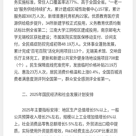
务实施标准，常住人口覆盖率达77%、高于全国全省。“一老一
幼”服务供给持续扩大，累计建成区域性助餐中心157家，累计
服务超300万人次，新增普惠托育机构22家。优质教育医疗资
源供给稳步提升，34所新建学校正式投用，义务教育优质均衡
达标比例全省第二；江南大学江阴校区建成投用，南京邮电大
学无锡校区获批建设；市属医院实现医保移动支付、诊间支
付，全民癌症防控完成初筛48.19万人。文体事业蓬勃发展，
累计完成“百宅百院”活化利用项目113个，无锡美术馆、交响音
乐厅主体完工，更新和新建公共室外健身场地设施项目708套
（个）。民生保障底线兜准兜牢，发放临时价格补贴2119万
元、惠及23万人次，居民消费价格温和上涨0.4%，全国百城消
费者满意度测评列全国第一，群众安全感测评全省第一。
二、2025年国民经济和社会发展计划安排
2025年主要指标安排：地区生产总值增长5%以上，一般
公共预算收入增长2%左右，规模以上工业增加值增长6%以
上，社会消费品零售总额增长5.5%左右，外贸进出口稳中提
质，实际使用外资提质增效，R&D经费支出占GDP比重达到