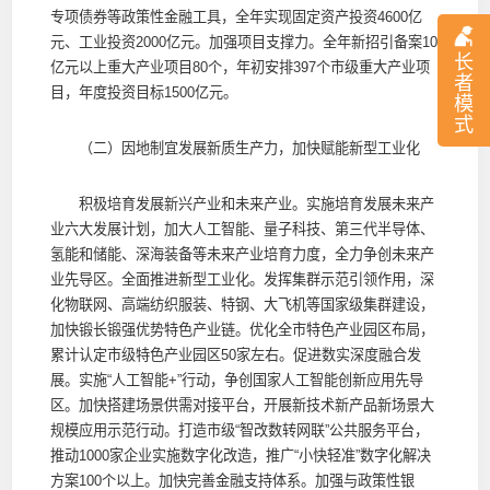
专项债券等政策性金融工具，全年实现固定资产投资4600亿
元、工业投资2000亿元。加强项目支撑力。全年新招引备案10
长
亿元以上重大产业项目80个，年初安排397个市级重大产业项
者
目，年度投资目标1500亿元。
模
式
（二）因地制宜发展新质生产力，加快赋能新型工业化
积极培育发展新兴产业和未来产业。实施培育发展未来产
业六大发展计划，加大人工智能、量子科技、第三代半导体、
氢能和储能、深海装备等未来产业培育力度，全力争创未来产
业先导区。全面推进新型工业化。发挥集群示范引领作用，深
化物联网、高端纺织服装、特钢、大飞机等国家级集群建设，
加快锻长锻强优势特色产业链。优化全市特色产业园区布局，
累计认定市级特色产业园区50家左右。促进数实深度融合发
展。实施“人工智能+”行动，争创国家人工智能创新应用先导
区。加快搭建场景供需对接平台，开展新技术新产品新场景大
规模应用示范行动。打造市级“智改数转网联”公共服务平台，
推动1000家企业实施数字化改造，推广“小快轻准”数字化解决
方案100个以上。加快完善金融支持体系。加强与政策性银