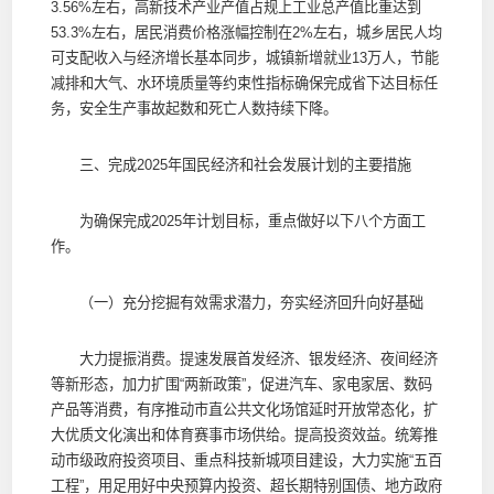
3.56%左右，高新技术产业产值占规上工业总产值比重达到
53.3%左右，居民消费价格涨幅控制在2%左右，城乡居民人均
可支配收入与经济增长基本同步，城镇新增就业13万人，节能
减排和大气、水环境质量等约束性指标确保完成省下达目标任
务，安全生产事故起数和死亡人数持续下降。
三、完成2025年国民经济和社会发展计划的主要措施
为确保完成2025年计划目标，重点做好以下八个方面工
作。
（一）充分挖掘有效需求潜力，夯实经济回升向好基础
大力提振消费。提速发展首发经济、银发经济、夜间经济
等新形态，加力扩围“两新政策”，促进汽车、家电家居、数码
产品等消费，有序推动市直公共文化场馆延时开放常态化，扩
大优质文化演出和体育赛事市场供给。提高投资效益。统筹推
动市级政府投资项目、重点科技新城项目建设，大力实施“五百
工程”，用足用好中央预算内投资、超长期特别国债、地方政府