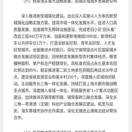
（六）统筹落实重大战略部署，拓展区域城乡发展新空间
深入推进新型城镇化建设。出台深入实施以人为本的新型
城镇化战略实施方案，提高市域一体化发展水平，促进人口高
质量发展，加速城市无障碍设施建设，完成老旧小区“回头看”
改造工程442万平方米，加装和更新电梯超1000台，新增机动
车公共停车位1万个，打造全龄友好型、青年友好型、人才友
好型城市。全面推进乡村振兴。深化宁锡常接合片区国家城乡
融合发展试验区建设，因地制宜发展新型农村集体经济，粮食
播种面积、单产和总产稳健增长，高标准农田占永久基本农田
比例达到85%，稳妥推进第二轮土地承包到期后再延长30年试
点，建设省级宜居宜业和美乡村150个。深度融入区域协同联
动。主动服务长三角一体化发展，持续打造上海大都市圈战略
支点城市，深度融入省域一体化，积极服务省“1+3”重点功能区
建设，加快推进苏锡常都市圈、锡常泰跨江融合发展，深化长
三角—粤港澳（无锡）科创产业融合发展区建设。拓宽与延
安、海东等城市协作合作渠道，深化无锡连云港南北结对帮扶
合作。