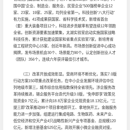
围中国“企业、制造业、服务业、民营企业”500强榜单企业12
家、23家、19家、25家，均列全省第一。科技创新“八大行动”
有力实施，41项成果获国家、省科学技术奖，新增省首台
（套）重大装备项目12个，科技进步贡献率有望连续12年领跑
全省。创新资源要素加速聚集，太湖实验室启动实施国家战略
科技任务，累计获批建设国家和省重点实验室7家，新培育省
级工程研究中心15家、创近年新高。市场景创新促进中心成功
揭牌，发布场景机会30个、场景能力90个。认定创新创业人才
（团队）356个，连续六年获评最佳引才城市。
（三）改革开放成效彰显。营商环境不断优化，落实7.0版
行动方案150项重点改革任务，在中小企业发展环境评估中位
列地级市第三，城市综合信用指数保持全省领先。涉企服务改
革持续推进，锡企服务平台迭代升级3.0版，“免申即享”政策兑
现资金9.7亿元，累计向18.8万家企业兑现资金18.13亿元，“三
提三即”改革推动99个项目拿地即开工、拿地快开工。金融服务
能力进一步加强，组建运行集成电路、生物医药、未来产业、
低空经济和空天产业4只战略性新兴产业专项基金、总规模120
亿元，新增注册基金525亿元。高效开展小微企业融资对接，