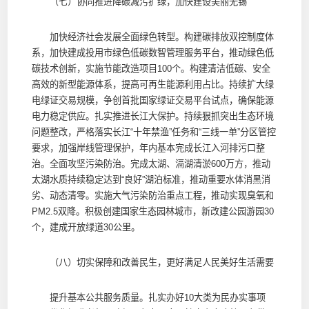
（七）协同推进降碳减污扩绿，加快建设美丽无锡
加快经济社会发展全面绿色转型。构建碳排放双控制度体
系，加快建成投用市绿色低碳数智管理服务平台，推动绿色低
碳技术创新，实施节能改造项目100个。构建清洁低碳、安全
高效的新型能源体系，提高可再生能源利用占比。持续扩大绿
电绿证交易规模，争创首批国家绿证交易平台试点，确保能源
电力稳定供应。扎实推进长江大保护。持续狠抓突出生态环境
问题整改，严格落实长江“十年禁渔”任务和“三线一单”分区管控
要求，加强岸线管理保护，年内基本完成长江入河排污口整
治。全面攻坚污染防治。完成太湖、滆湖清淤600万方，推动
太湖水质持续稳定达到“良好”湖泊标准，推动重要水体消黑消
劣、动态清零。实施大气污染防治重点工程，推动实现臭氧和
PM2.5双降。积极创建国家生态园林城市，新改建公园游园30
个，建成开放绿道30公里。
（八）切实保障和改善民生，更好满足人民美好生活需要
提升基本公共服务质量。扎实办好10大类为民办实事项