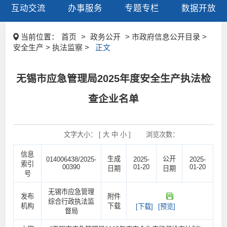
互动交流
办事服务
专题专栏
数据开放
当前位置：
首页
>
政务公开
> 市政府信息公开目录 >
安全生产 > 执法监察 >
正文
无锡市应急管理局2025年度安全生产执法检
查企业名单
文字大小： [
大
中
小
]
浏览次数：
信息
生成
公开
014006438/2025-
2025-
2025-
索引
00390
01-20
01-20
日期
日期
号
无锡市应急管理
发布
附件
综合行政执法监
机构
下载
[下载]
[预览]
督局