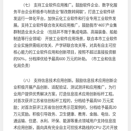
（七） 支持工业软件应用推广。鼓励软件企业、数字化服
务平台企业积极参与制造业“智改数转网联”，打造工业软件研
发运行一体化平台，加快云化工业软件和行业专用工业软件发
展。支持工业软件联合攻关和应用推广，鼓励我市“465”产业集
群制造业龙头企业 （包括并不限于集成电路、高端装备、船舶
制造等行业领域） 开放工业软件应用场景，联合本市工业软件
企业实施供需结对攻关、产学研联合攻关等，对具有自主可控
核心能力的工业软件应用和创新项目，按照不超过直接投资额
的50%，分档择优给予最高600 万元的补助。（市工业和信息
化局负责）
（八） 支持信息技术应用创新。鼓励信息技术应用创新企
业积极开展产品创新、适配验证、测试测评和应用推广，为行
业用户提供优秀解决方案，打造信息技术应用创新标杆工程。
对首次获评江苏省信创标杆工程的，分档给予最高50 万元奖
励；对首次获评江苏省信创优秀示范案例的，分档给予最高20
万元奖励。积极引导政务、卫生健康、教育、金融、电信、交
通运输、住建、水利、环保、能源等重点领域用户支持信息技
术应用创新，面向具有完全自主可控技术路线的CPU 芯片开放