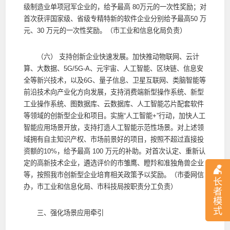
级制造业单项冠军企业的，给予最高 80万元的一次性奖励；对
首次获评国家级、省级专精特新的软件企业分别给予最高50 万
元、30 万元的一次性奖励。（市工业和信息化局负责）
（六） 支持创新企业快速发展。加快推动物联网、云计
算、大数据、5G/5G-A、元宇宙、人工智能、区块链、信息安
全等新兴技术，以及6G、量子信息、卫星互联网、类脑智能等
前沿技术向产业化方向发展，支持消费端新型操作系统、新型
工业操作系统、图数据库、云数据库、人工智能芯片配套软件
等领域的创新型企业和项目。实施“人工智能+”行动，加快人工
智能应用场景开放，支持打造人工智能示范性场景。对上述领
域拥有自主知识产权、市场前景好的项目，按照不超过直接投
资额的10%，给予最高 100 万元的补助。对首次认定、重新认
定的高新技术企业，遴选评价的市雏鹰、瞪羚和准独角兽企业
等，按照我市创新型企业培育相关政策予以奖励。（市委网信
长
办，市工业和信息化局、市科技局按职责分工负责）
者
模
式
三、强化场景应用牵引