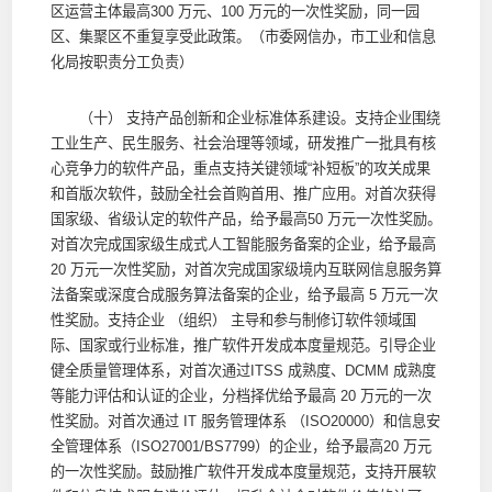
区运营主体最高300 万元、100 万元的一次性奖励，同一园
区、集聚区不重复享受此政策。（市委网信办，市工业和信息
化局按职责分工负责）
（十） 支持产品创新和企业标准体系建设。支持企业围绕
工业生产、民生服务、社会治理等领域，研发推广一批具有核
心竞争力的软件产品，重点支持关键领域“补短板”的攻关成果
和首版次软件，鼓励全社会首购首用、推广应用。对首次获得
国家级、省级认定的软件产品，给予最高50 万元一次性奖励。
对首次完成国家级生成式人工智能服务备案的企业，给予最高
20 万元一次性奖励，对首次完成国家级境内互联网信息服务算
法备案或深度合成服务算法备案的企业，给予最高 5 万元一次
性奖励。支持企业 （组织） 主导和参与制修订软件领域国
际、国家或行业标准，推广软件开发成本度量规范。引导企业
健全质量管理体系，对首次通过ITSS 成熟度、DCMM 成熟度
等能力评估和认证的企业，分档择优给予最高 20 万元的一次
性奖励。对首次通过 IT 服务管理体系 （ISO20000）和信息安
全管理体系（ISO27001/BS7799）的企业，给予最高20 万元
的一次性奖励。鼓励推广软件开发成本度量规范，支持开展软