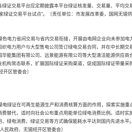
各绿证交易平台应定期披露本平台绿证核发量、交易量、平均交
家绿证交易平台试点”。〔责任单位：市发展改革委，国网无锡供
绿色电力省间交易与省内交易衔接，开展由电网企业向未参加电
组织电力用户与大型售电公司签订绿电交易合同，并在中长期交
国华能集团有限公司、远景能源有限公司等大型清洁能源供应商
业机构常态联系，扩展国际绿证采购渠道，促成国际绿证带量采
经开区管委会〕
绿电绿证在可再生能源生产和消费核算方面的作用，探索实施重
消费替代，适时向社会公布重点用能单位绿电消费比例。适时实
用、绿电消费、绿证交易等方式确保能耗水平达到国内先进水平
区人民政府、无锡经开区管委会〕