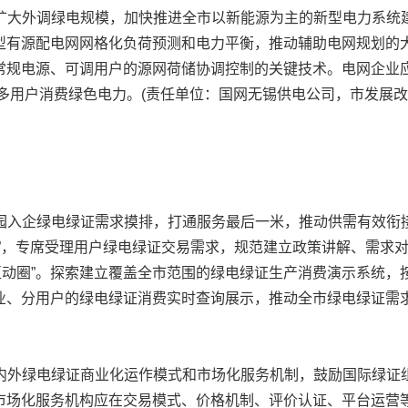
扩大外调绿电规模，加快推进全市以新能源为主的新型电力系统
型有源配电网网格化负荷预测和电力平衡，推动辅助电网规划的
常规电源、可调用户的源网荷储协调控制的关键技术。电网企业应
更多用户消费绿色电力。(责任单位：国网无锡供电公司，市发展
园入企绿电绿证需求摸排，打通服务最后一米，推动供需有效衔接
点”，专席受理用户绿电绿证交易需求，规范建立政策讲解、需求
钟互动圈”。探索建立覆盖全市范围的绿电绿证生产消费演示系统
业、分用户的绿电绿证消费实时查询展示，推动全市绿电绿证需
内外绿电绿证商业化运作模式和市场化服务机制，鼓励国际绿证
市场化服务机构应在交易模式、价格机制、评价认证、平台运营