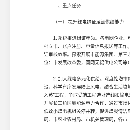
二、重点任务
（一） 提升绿电绿证足额供给能力
1. 系统推进绿证申领。各电网企业、
档立卡、账户注册、电量信息报送等工作
证审核效率。探索开展市能源集团、第三
位：市发展改革委，国网无锡供电公司等
2. 加大绿电多元化供给。深度挖潜市内
设，科学有序发展陆上风电，结合生活垃
入苏”工程，争取受端工程选址选线和输
开展长三角区域能源电力合作，通过市场化
低效小煤电机组关停并转，促进煤炭清洁
局、市农业农村局、市机关管理局，各市 