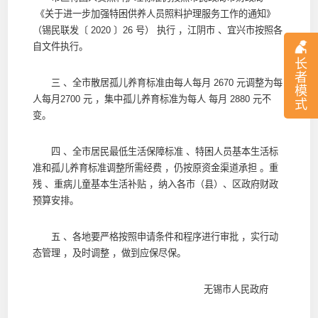
《关于进一步加强特困供养人员照料护理服务工作的通知》
（锡民联发〔 2020 〕26 号） 执行 ，江阴市 、宜兴市按照各
自文件执行。
长
者
三 、全市散居孤儿养育标准由每人每月 2670 元调整为每
模
人每月2700 元 ，集中孤儿养育标准为每人 每月 2880 元不
式
变。
四 、全市居民最低生活保障标准 、特困人员基本生活标
准和孤儿养育标准调整所需经费 ，仍按原资金渠道承担 。重
残 、重病儿童基本生活补贴 ，纳入各市（县）、区政府财政
预算安排。
五 、各地要严格按照申请条件和程序进行审批 ，实行动
态管理 ，及时调整 ，做到应保尽保。
无锡市人民政府