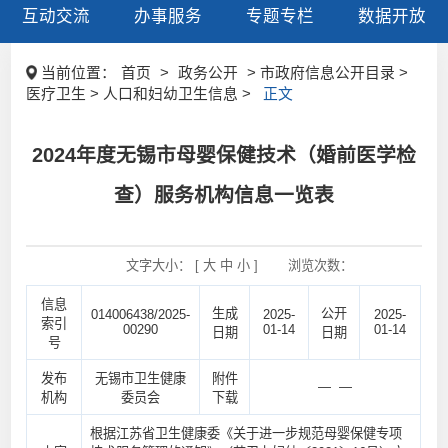
互动交流
办事服务
专题专栏
数据开放
当前位置：
首页
>
政务公开
> 市政府信息公开目录 >
医疗卫生 > 人口和妇幼卫生信息 >
正文
2024年度无锡市母婴保健技术（婚前医学检
查）服务机构信息一览表
文字大小： [
大
中
小
]
浏览次数：
信息
生成
公开
014006438/2025-
2025-
2025-
索引
00290
01-14
01-14
日期
日期
号
发布
无锡市卫生健康
附件
— —
机构
委员会
下载
根据江苏省卫生健康委《关于进一步规范母婴保健专项