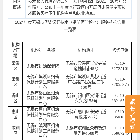
内容
技术服务管理的通知》（苏卫办妇幼〔2021〕16号）文
概述
件精神，公布上一年度本行政区内开展母婴保健专项技
术服务医疗卫生机构名单和执业地点。
2024年度无锡市母婴保健技术（婚前医学检查）服务机构信息
一览表
机构
所在
机构第一名称
机构地址
咨询电话
地
梁溪
无锡市梁溪区崇安寺街
0510-
无锡市妇幼保健院
区
道槐树巷
48号
82725161
无锡市梁溪区妇幼
无锡市梁溪区黄巷街道
梁溪
0510-
保健计划生育服务
广石路广石家园二期
区
82855875
中心
160
号
无锡市锡山区妇幼
锡山
无锡市锡山区安镇街道
0510-
保健计划生育服务
区
东兴路
158号
88216503
中心
长
无锡市惠山区妇幼
惠山
无锡市惠山区长安街道
0510-
者
保健计划生育服务
区
惠源路
555号
83591050
中心
模
无锡市滨湖区妇幼
式
滨湖
无锡市滨湖区荣巷街道
0510-
保健计划生育服务
区
隐秀路
1588号
85867240
中心