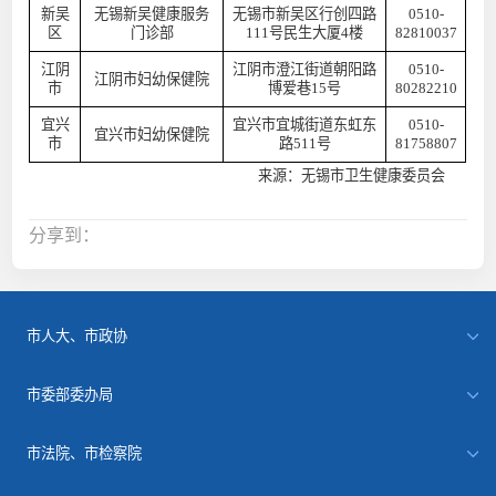
新吴
无锡新吴健康服务
无锡市新吴区行创四路
0510-
区
门诊部
111号民生大厦4楼
82810037
江阴
江阴市澄江街道朝阳路
0510-
江阴市妇幼保健院
市
博爱巷
15号
80282210
宜兴
宜兴市宜城街道东虹东
0510-
宜兴市妇幼保健院
市
路
511号
81758807
来源：无锡市卫生健康委员会
分享到：
市人大、市政协
市委部委办局
市法院、市检察院