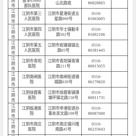
阴
放军
63680
山北路底
86828865
市
部队医院
江
江阴市第三
江阴市夏港街道五
0510-
阴
人民医院
星路
999号
81663005
市
江
江阴市第四
江阴市华士镇勤丰
0510-
阴
人民医院
路
502号
81692106
市
江
江阴市第五
江阴市祝塘镇镇北
0510-
阴
人民医院
路
85号
86381445
市
江
江阴市青阳
江阴市青阳镇青璜
0510-
阴
医院
路
211号
86915055
市
江
江阴南闸医
江阴市南闸街道锡
0510-
阴
院
城路
639号
86179820
市
江
江阴徐霞客
江阴市徐霞客镇璜
0510-
阴
医院
塘环镇北路
158号
86911731
市
江
江阴临港医
江阴市申港街道办
0510-
阴
院
事处崇文路
108号
86687600
市
江
江阴市周庄
江阴市周庄镇兴隆
0510-
阴
医院
南路
45号
86235643
市