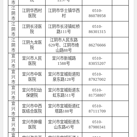
市
江
江阴华西村
江阴市华士镇华西
0510-
阴
医院
村
86078958
市
江
江阴长泾医
江阴市长泾镇虹桥
0510-
阴
院
路
111号
86301315
市
江
江阴市人民东路
江阴九龙医
阴
629号、江阴市绮
86276666
院
市
山路88号
宜
宜兴市人民
宜兴市新城路
0510-
兴
医院
1588号
83055207
市
宜
宜兴市中医
宜兴市宜城街道阳
0510-
兴
医院
泉东路
128号
87927002
市
宜
宜兴市妇幼
宜兴市宜城街道东
0510-
兴
保健院
虹东路
511号
81758807
市
宜
宜兴市中西
宜兴市宜城街道红
0510-
兴
医结合医院
塔路
188号
87111709
市
宜
宜兴市肿瘤
宜兴市宜城街道东
0510-
兴
医院
山东路
45号
87980341
市
宜