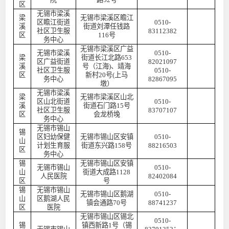
区
无锡市梁溪
梁
无锡市梁溪区瞻江
区瞻江街道
0510-
溪
街道刘潭任钱路
社区卫生服
83112382
区
116号
务中心
无锡市梁溪区广益
无锡市梁溪
0510-
梁
街道长江北路
653
区广益街道
82021097
溪
号（江海)、靖海
社区卫生服
0510-
区
新村20号(上马
务中心
82867095
墩）
无锡市梁溪
梁
无锡市梁溪区山北
区山北街道
0510-
溪
街道石门路
15号
社区卫生服
83707107
区
会龙桥堍
务中心
无锡市锡山
锡
区妇幼保健
无锡市锡山区安镇
0510-
山
计划生育服
街道东兴路
158号
88216503
区
务中心
锡
无锡市锡山区安镇
无锡市锡山
0510-
山
街道大成路
1128
人民医院
82402084
区
号
锡
无锡市锡山
无锡市锡山区鹅湖
0510-
山
区鹅湖人民
镇会通路
70号
88741237
区
医院
无锡市锡山区锡北
0510-
锡
镇西新路
1号（锡