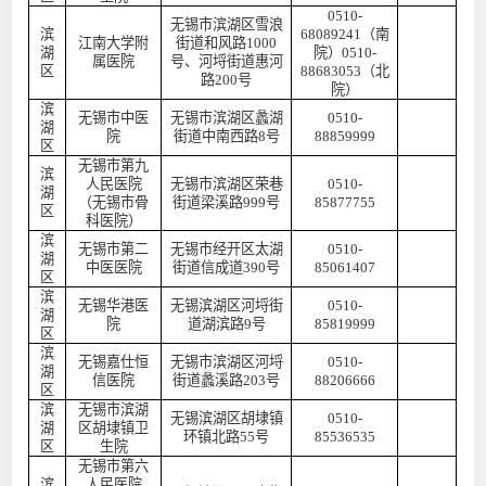
0510-
无锡市滨湖区雪浪
滨
68089241（南
江南大学附
街道和风路
1000
湖
院）0510-
属医院
号、河埒街道惠河
区
88683053（北
路200号
院）
滨
无锡市中医
无锡市滨湖区蠡湖
0510-
湖
院
街道中南西路
8号
88859999
区
无锡市第九
滨
人民医院
无锡市滨湖区荣巷
0510-
湖
（无锡市骨
街道梁溪路
999号
85877755
区
科医院）
滨
无锡市第二
无锡市经开区太湖
0510-
湖
中医医院
街道信成道
390号
85061407
区
滨
无锡华港医
无锡滨湖区河埒街
0510-
湖
院
道湖滨路
9号
85819999
区
滨
无锡嘉仕恒
无锡市滨湖区河埒
0510-
湖
信医院
街道蠡溪路
203号
88206666
区
滨
无锡市滨湖
无锡滨湖区胡埭镇
0510-
湖
区胡埭镇卫
环镇北路
55号
85536535
区
生院
无锡市第六
滨
人民医院