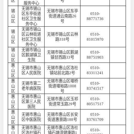
区
号
服务中心
无锡市锡山
锡
无锡市锡山区东亭
区东亭街道
0510-
山
街道通云南路
26
社区卫生服
88771736
区
号
务中心
无锡市锡山
锡
区云林街道
无锡市锡山区云林
0510-
山
社区卫生服
路
318号
81015970
区
务中心
锡
无锡市锡山
无锡市锡山区鹅湖
0510-
山
区鹅湖镇卫
镇甘西路
33号
88751903
区
生院
惠
无锡市惠山
无锡市惠山区洛社
0510-
山
区人民医院
镇站前北路
2号
83311241
区
惠
无锡市惠山区堰桥
无锡市第二
0510-
山
街道堰裕路
1008
老年病医院
83741517
区
号
惠
无锡市惠山
无锡市惠山区玉祁
0510-
山
区第三人民
街道常玉路
29号
80517517
区
医院
惠
无锡市惠山
无锡市惠山区长安
0510-
山
区中医医院
街道惠景路
188号
83761709
区
惠
无锡市惠山
无锡市惠山区洛社
0510-
山
区洛社镇石
镇石塘湾健康路
1