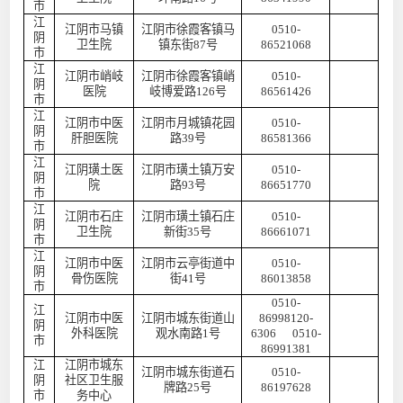
市
江
江阴市马镇
江阴市徐霞客镇马
0510-
阴
卫生院
镇东街
87号
86521068
市
江
江阴市峭岐
江阴市徐霞客镇峭
0510-
阴
医院
岐博爱路
126号
86561426
市
江
江阴市中医
江阴市月城镇花园
0510-
阴
肝胆医院
路
39号
86581366
市
江
江阴璜土医
江阴市璜土镇万安
0510-
阴
院
路
93号
86651770
市
江
江阴市石庄
江阴市璜土镇石庄
0510-
阴
卫生院
新街
35号
86661071
市
江
江阴市中医
江阴市云亭街道中
0510-
阴
骨伤医院
街
41号
86013858
市
0510-
江
江阴市中医
江阴市城东街道山
86998120-
阴
外科医院
观水南路
1号
6306 0510-
市
86991381
江
江阴市城东
江阴市城东街道石
0510-
阴
社区卫生服
牌路
25号
86197628
市
务中心