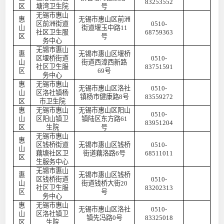
83253552
区
塘湾卫生院
号
无锡市惠山
惠
无锡市惠山区前洲
区前洲街道
0510-
山
街道堰玉中路
11
社区卫生服
68759363
区
号
务中心
无锡市惠山
惠
无锡市惠山区堰桥
区堰桥街道
0510-
山
街道西漳西新路
社区卫生服
83751591
区
69号
务中心
惠
无锡市惠山
无锡市惠山区洛社
0510-
山
区洛社镇杨
镇杨市健康路
8号
83559272
区
市卫生院
惠
无锡市惠山
无锡市惠山区阳山
0510-
山
区阳山镇卫
镇陆区东方路
61
83951204
区
生院
号
无锡市惠山
惠
区钱桥街道
无锡市惠山区钱桥
0510-
山
藕塘社区卫
街道藕洛路
6号
68511011
区
生服务中心
无锡市惠山
惠
无锡市惠山区钱桥
区钱桥街道
0510-
山
街道钱桥大街
20
社区卫生服
83202313
区
号
务中心
惠
无锡市惠山
无锡市惠山区洛社
0510-
山
区洛社镇卫
镇先冯路
0号
83325018
区
生院