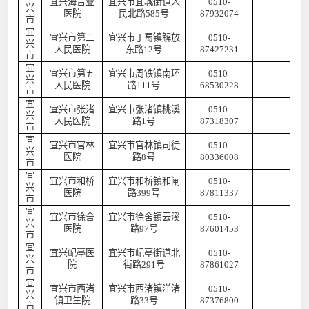
宜兴海吉亚
宜兴市宜城街道人
0510-
兴
医院
民北路
585号
87932074
市
宜
宜兴市第二
宜兴市丁蜀镇解放
0510-
兴
人民医院
东路
12号
87427231
市
宜
宜兴市第五
宜兴市周铁镇南环
0510-
兴
人民医院
路
111号
68530228
市
宜
宜兴市张渚
宜兴市张渚镇桃溪
0510-
兴
人民医院
路
1号
87318307
市
宜
宜兴市官林
宜兴市官林镇司徒
0510-
兴
医院
路
8号
80336008
市
宜
宜兴市和桥
宜兴市和桥镇和闸
0510-
兴
医院
路
399号
87811337
市
宜
宜兴市徐舍
宜兴市徐舍镇云溪
0510-
兴
医院
路
97号
87601453
市
宜
宜兴屺亭医
宜兴市屺亭街道北
0510-
兴
院
街路
291号
87861027
市
宜
宜兴市西渚
宜兴市西渚镇洋渚
0510-
兴
镇卫生院
路
33号
87376800
市