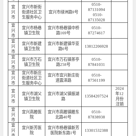
0510-
宜
宜兴市新街
87131094
兴
街道社区卫
宜兴市绿洲路
9号
0510-
市
生服务中心
87135028
宜
宜兴市杨巷
宜兴市杨巷镇中桥
0510-
兴
镇卫生院
路
169号
87274617
市
宜
宜兴市新建
宜兴市新建镇华亚
兴
13812206928
镇卫生院
路
6号
市
宜
宜兴市万石
宜兴市万石镇茶亭
0510-
兴
镇卫生院
路
258号
87841031
市
宜
宜兴市新庄
宜兴市宜兴新庄街
0510-
兴
街道社区卫
道震泽路
87561199
市
生服务中心
2024
宜
宜兴市湖父
宜兴市湖父镇振湖
年12
兴
13584207524
镇卫生院
路
月份
市
注销
宜
宜兴高塍医
宜兴市高塍镇塍东
0510-
兴
院
北路
40号
87838938
市
宜
宜兴新芳医
宜兴市杨巷镇新芳
兴
13301532388
院
医院新东路
1号
市