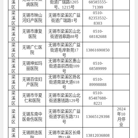
溪
街道广瑞路
1205
68585555-
病医院
区
号、1215号
71399
梁
0510-
无锡市映山
无锡市梁溪区广益
溪
82353532-
河妇产医院
街道广瑞路
1号
区
8303
梁
无锡市康复
无锡市梁溪区山北
0510-
溪
医院
街道钱皋路
88号
68182688
区
梁
无锡市梁溪区广益
无锡广仁医
溪
街道毛岸新苑
17
13861690850
院
区
号
梁
无锡市梁溪区惠山
无锡坤如玛
0510-
溪
街道县前西街
109
丽医院
68589999
区
号
梁
无锡市梁溪区扬名
无锡百佳妇
0510-
溪
街道南湖大道
618
产医院
89998888
区
号
梁
0510-
无锡市华夏
无锡市梁溪区山北
溪
85487688-
仁和医院
街道惠钱路
129号
区
8221
2024
梁
无锡市梁溪区广益
无锡东南中
年10
溪
街道学前东路
731
13665129398
医骨伤医院
月停
区
号
业
梁
无锡顾连医
无锡市梁溪区长绛
溪
13812036808
院
路
52号