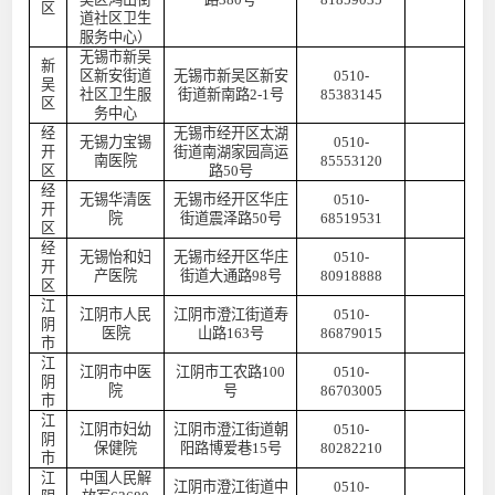
区
道社区卫生
服务中心）
无锡市新吴
新
区新安街道
无锡市新吴区新安
0510-
吴
社区卫生服
街道新南路
2-1号
85383145
区
务中心
经
无锡市经开区太湖
无锡力宝锡
0510-
开
街道南湖家园高运
南医院
85553120
区
路
50号
经
无锡华清医
无锡市经开区华庄
0510-
开
院
街道震泽路
50号
68519531
区
经
无锡怡和妇
无锡市经开区华庄
0510-
开
产医院
街道大通路
98号
80918888
区
江
江阴市人民
江阴市澄江街道寿
0510-
阴
医院
山路
163号
86879015
市
江
江阴市中医
江阴市工农路
100
0510-
阴
院
号
86703005
市
江
江阴市妇幼
江阴市澄江街道朝
0510-
阴
保健院
阳路博爱巷
15号
80282210
市
江
中国人民解
江阴市澄江街道中
0510-