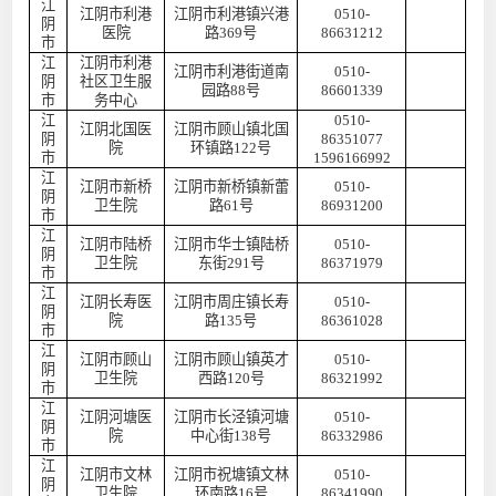
江
江阴市利港
江阴市利港镇兴港
0510-
阴
医院
路
369号
86631212
市
江
江阴市利港
江阴市利港街道南
0510-
阴
社区卫生服
园路
88号
86601339
市
务中心
江
0510-
江阴北国医
江阴市顾山镇北国
阴
86351077
院
环镇路
122号
市
1596166992
江
江阴市新桥
江阴市新桥镇新蕾
0510-
阴
卫生院
路
61号
86931200
市
江
江阴市陆桥
江阴市华士镇陆桥
0510-
阴
卫生院
东街
291号
86371979
市
江
江阴长寿医
江阴市周庄镇长寿
0510-
阴
院
路
135号
86361028
市
江
江阴市顾山
江阴市顾山镇英才
0510-
阴
卫生院
西路
120号
86321992
市
江
江阴河塘医
江阴市长泾镇河塘
0510-
阴
院
中心街
138号
86332986
市
江
江阴市文林
江阴市祝塘镇文林
0510-
阴
卫生院
环南路
16号
86341990