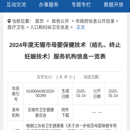
互动交流
办事服务
专题专栏
数据开放
当前位置：
首页
>
政务公开
> 市政府信息公开目录 >
医疗卫生 > 人口和妇幼卫生信息 >
正文
2024年度无锡市母婴保健技术（结扎、终止
妊娠技术）服务机构信息一览表
文字大小： [
大
中
小
]
浏览次数：
信息
生成
公开
014006438/2025-
2025-
2025-
索引
00289
01-14
01-14
日期
日期
号
发布
无锡市卫生健康
附件
— —
机构
委员会
下载
根据江苏省卫生健康委《关于进一步规范母婴保健专项