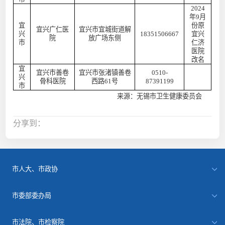
2024
年9月
宜
份原
宜兴广仁医
宜兴市宜城街道解
兴
18351506667
宜兴
院
放广场东侧
市
仁济
医院
改名
宜
宜兴市善卷
宜兴市张渚镇善卷
0510-
兴
骨科医院
西路
6
1号
87391199
市
来源：无锡市卫生健康委员会
分享到：
市人大、市政协
市委部委办局
市法院、市检察院