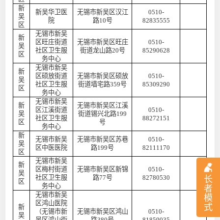
新
新吴华卫医
无锡市新吴区汉江
0510-
吴
院
路
10号
82835555
区
无锡市新吴
新
区旺庄街道
无锡市新吴区旺庄
0510-
吴
社区卫生服
街道龙山路
20号
85290628
区
务中心
无锡市新吴
新
区硕放街道
无锡市新吴区硕放
0510-
吴
社区卫生服
街道墙宅路
359号
85309290
区
务中心
无锡市新吴
新
无锡市新吴区江溪
区江溪街道
0510-
吴
街道锡兴北路
199
社区卫生服
88272151
区
号
务中心
新
无锡市新吴
无锡市新吴区苏巷
0510-
吴
区中医医院
路
199号
82111170
区
无锡市新吴
新
区梅村街道
无锡市新吴区新锦
0510-
吴
社区卫生服
路
77号
82780530
长
区
务中心
者
无锡市新吴
模
区鸿山医院
式
新
（无锡市新
无锡市新吴区鸿山
0510-
吴
吴区鸿山街
路
380号
81859035