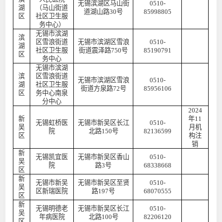
无锡滨湖区马山街
0510-
湖
（马山街道
道湖山路
30号
85998805
区
社区卫生服
务中心）
无锡市滨湖
滨
区雪浪街道
无锡市滨湖区雪浪
0510-
湖
社区卫生服
街道震泽路
750号
85190791
区
务中心
无锡市滨湖
滨
区雪浪街道
无锡市滨湖区雪浪
0510-
湖
社区卫生服
街道方泉路
72号
85956106
区
务中心南泉
分中心
2024
新
年11
无锡虹桥医
无锡市新吴区长江
0510-
吴
月机
院
北路
150号
82136599
区
构注
销
新
无锡凯宜医
无锡市新吴区香山
0510-
吴
院
路
3号
68338668
区
新
无锡市新吴
无锡市新吴区至贤
0510-
吴
区新瑞医院
路
197号
68070555
区
新
无锡明德老
无锡市新吴区长江
0510-
吴
年病医院
北路
100号
82206120
区