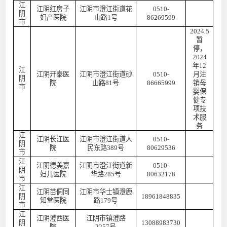
江
江阴红房子
江阴市澄江街道花
0510-
阴
妇产医院
山路
1号
86269599
市
2024.5
暂
停，
2024
年12
江
江阴开泰医
江阴市澄江街道砂
0510-
月注
阴
院
山路
81号
86665999
销母
市
婴保
健专
项技
术服
务
江
江阴长江医
江阴市澄江街道人
0510-
阴
院
民东路
389号
80629536
市
江
江阴德美嘉
江阴市澄江街道新
0510-
阴
妇儿医院
华路
285号
80632178
市
江
江阴苗侗同
江阴市华士镇澄鹿
阴
18961848835
知堂医院
路
179号
市
江
江阴澄西医
江阴市镇澄路
阴
13088983730
院
2257号