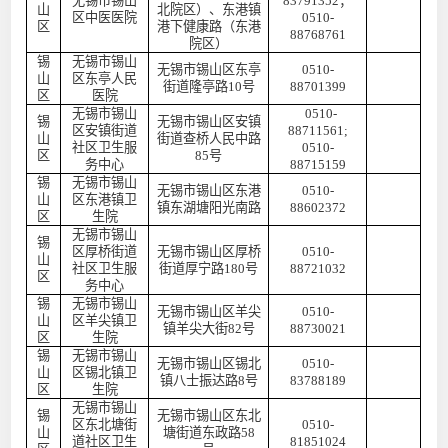
无锡市锡山
83791352；
山
北院区）、东港镇
区中医医院
0510-
区
港下健康路（
东港
88768761
院区）
锡
无锡市锡山
无锡市锡山区东亭
0510-
山
区东亭人民
街道隆亭路
10号
88701399
区
医院
无锡市锡山
0510-
锡
无锡市锡山区安镇
区安镇街道
88711561;
山
街道查桥人民中路
社区卫生服
0510-
区
85号
务中心
88715159
锡
无锡市锡山
无锡市锡山区东港
0510-
山
区东港镇卫
镇东湖塘阳光南路
88602372
区
生院
无锡市锡山
锡
区厚桥街道
无锡市锡山区厚桥
0510-
山
社区卫生服
街道厚宁路
180号
88721032
区
务中心
锡
无锡市锡山
无锡市锡山区羊尖
0510-
山
区羊尖镇卫
镇羊尖大街
82号
88730021
区
生院
锡
无锡市锡山
无锡市锡山区锡北
0510-
山
区锡北镇卫
镇八士振达路
8号
83788189
区
生院
无锡市锡山
锡
无锡市锡山区东北
区东北塘街
0510-
山
塘街道东政路
58
道社区卫生
81851024