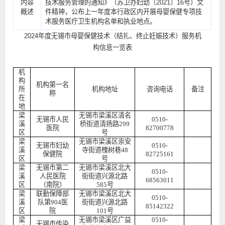
内容
技术服务管理的通知》（苏卫办妇幼〔2021〕16号）文
概述
件精神，公布上一年度本行政区内开展母婴保健专项技
术服务医疗卫生机构名单和执业地点。
2024年度无锡市母婴保健技术（结扎、终止妊娠技术）服务机
构信息一览表
机
构
机构第一名
所
机构地址
咨询电话
备注
称
在
地
梁
无锡市梁溪区清名
无锡市人民
0510-
溪
桥街道清扬路
299
医院
82700778
区
号
梁
无锡市梁溪区崇安
无锡市妇幼
0510-
溪
寺街道槐树巷
48
保健院
82725161
区
号
梁
无锡市第二
无锡市梁溪区北大
0510-
溪
人民医院
街街道兴源北路
68563011
区
（南院）
585号
梁
联勤保障部
无锡市梁溪区北大
0510-
溪
队第
904医
街街道兴源北路
85142322
区
院
101号
梁
无锡市梁溪区广益
0510-
无锡市传染