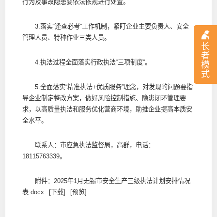
行为及事故隐患要依法依规进行处置。
3.落实“逢查必考”工作机制，紧盯企业主要负责人、安全
管理人员、特种作业三类人员。
长
者
4.执法过程全面落实行政执法“三项制度”。
模
式
5.全面落实“精准执法+优质服务”理念，对发现的问题要指
导企业制定整改方案，做好风险控制措施、隐患闭环管理要
求，以高质量执法和服务优化营商环境，助推企业提高本质安
全水平。
联系人：市应急执法监督局，高群，电话：
18115763339。
附件：
2025年1月无锡市安全生产三级执法计划安排情况
表.docx
[下载]
[预览]