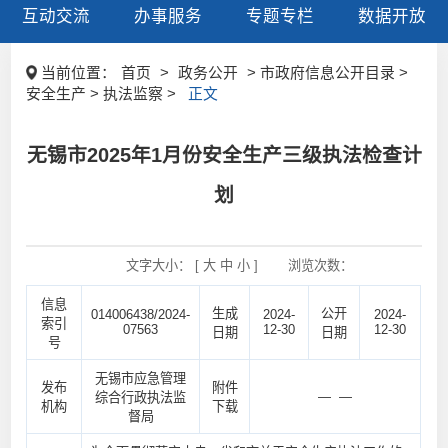
互动交流
办事服务
专题专栏
数据开放
当前位置：
首页
>
政务公开
> 市政府信息公开目录 >
安全生产 > 执法监察 >
正文
无锡市2025年1月份安全生产三级执法检查计
划
文字大小： [
大
中
小
]
浏览次数：
信息
生成
公开
014006438/2024-
2024-
2024-
索引
07563
12-30
12-30
日期
日期
号
无锡市应急管理
发布
附件
— —
综合行政执法监
机构
下载
督局