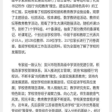
级中学素质教育实施情况进行了综合督导。督导组听取了孔勇
书记所作《践行“向阳教育”理念，建设高品质特色高中》的工
作汇报，实地察看了校园校容校貌和教育教学设施设备，观摩
了主题班会、社团活动、校本课程、数学教研组活动、教师论
坛等教育教学活动，观看了学生大课间跑操活动，随机听课15
节，剖析了1个学科组、4个备课组，抽查了部分教师的备课笔
记、听课笔记，个别访谈学校领导、中层干部和教职工代表共
计15人，对135位教师、219位学生、217位家长进行了问卷调
查，查阅学校相关工作及活动资料，较为全面地了解了学校的
发展现状。
专家组一致认为：宜兴市阳羡高级中学坚持党建引领，积
极改革学校管理体系，深入推进民主管理；坚持“和融精行”的
校训，不断丰富“向阳教育”理念，全面实施素质教育；坚持内
涵发展道路，规划学校创新发展途径，切实促进学校高位发
展；学校德育理念清晰，育人措施扎实；教学研究务实，教育
特色彰显；学校领导班子凝聚力强、向心力足，师生面貌意气
风发，阳光丰盈；教育教学质量不断提高，学校美誉度稳步提
升。近年来，先后获得“江苏省德育先进学校”“宜兴市优秀基层
党组织”等荣誉。督导组在全面调研、深入分析的基础上，经过