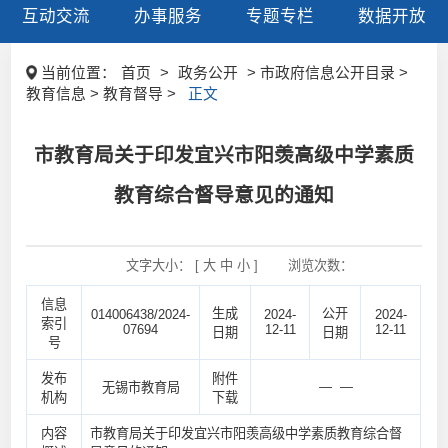
互动交流
办事服务
专题专栏
数据开放
当前位置：
首页
>
政务公开
> 市政府信息公开目录 >
教育信息 > 教育督导 >
正文
市教育局关于印发宜兴市阳羡高级中学素质
教育综合督导意见的通知
文字大小： [
大
中
小
]
浏览次数：
信息
生成
公开
014006438/2024-
2024-
2024-
索引
07694
12-11
12-11
日期
日期
号
发布
附件
— —
无锡市教育局
机构
下载
内容
市教育局关于印发宜兴市阳羡高级中学素质教育综合督