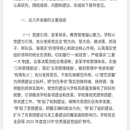
认真研究，围绕成绩、问题和建议，形成如下督导意见。
一、近几年发展的主要成绩
（一）党建引领、变革体系，教育管理凝心聚力。学校以
党建为引领，充分发挥党总支“把方向、管大局、做决策、抓班
子、带队伍、保落实”的领导核心和政治核心作用，认真落实党
组织领导的校长负责制，切实履行“一岗双责”，严格落实“三重
一大”制度，议事决策流程合理清晰；变革学校管理体系，实施
“三轮管理驱动”，落实“五项管理措施”，做到管理中“有依有据”
“有情有义”；充分发挥党员、干部先锋模范作用，以“德艺双馨”
为师德建设立标杆，把“创先争优”落实到铸师魂、扬师德、强
师能的具体实践中，使党的建设与学校高质量发展有了较好的
统整，引领推进学校各项建设和改革。学校重视党建带团建、
带关建工作，“带”起了机制建设，保障共青团队伍有序发展；
“带”起了思想建设，把握正确的政治方向；“带”起了组织建设，
扩大了共青团建设与关工委建设的覆盖面和影响力。学校党总
支获得 2023 年度宜兴市“优秀基层党组织”称号。