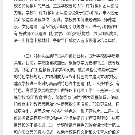
校名特优教师的产出。三是学校要加大“四有”好教师团队建设
力度。学校“四有”好教师团队建设仅处于宜兴市级，未入选无
锡市级建设培育单位，对此，学校要围绕难题破解、师德建
设、文化建设、城乡结对和辐射引领等方面，进一步明确“四
有”好教师团队建设目标要求、优化团队构成、展示团队成果，
进一步打磨申报材料，争取早日成功入选市级建设培育单位。
（三）对标高品质特色高中创建目标，提升学校办学质量
高度。目前，学校能自我加压，根据办学历史和特点，统筹规
划，制定了“工程教育引领学科发展，融合课程促进素养提升”
的特色学校规划，并顺利成为宜兴市特色高中建设立项学校。
建议学校进一步对标高品质特色高中创建目标，从多样化、有
特色、高质量发展的要求上做好以下几项工作：一是进一步凝
练学校“向阳教育”理念，统整德育与教学两大课程体系，使向
阳教育中的教师层面和学生层面指向更清晰，形象更具体，目
标更突出，进而成为学校办学特色的一张闪亮名片。二是扎实
推进省级课程基地建设和中小学品格提升工程项目建设，以项
目建设的不断推进，进一步明晰富有特色的融合课堂教学范式
和向阳立品的育人模式，推动学校课程文化和文化育人价值的