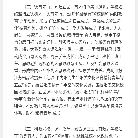
（二）德育先行、向阳立品，育人特色集中鲜明。学校始
终坚持立德树人，德育先行。围绕“和融精行”的校训和“向阳教
育”办学理念，形成了“让道德生命自主成长、幸福成长的生命
化”德育理念，确立了“向阳成长，努力发展成‘为学求真、为人
尚美、为德远志、为事求务’的精行青年”育人目标，制定了德
育分层目标与实施细则，引领师生立德方向；创新德育管理体
系，将五大系列育人矩阵和“一纵、一横、一平”管理体系共同
构成全员育人网络，呵护学生成长；成立了书记、校长、班主
任、思政老师为核心的大思政教育团队，开发社会思政大课
堂，形成校内外互补的大思政格局，指导学生成长。成功申报
江苏省品格提升工程项目“向阳而生：阳羡文化涵育精行青年的
立品行动”，统合阳羡多元而丰富的文化资源，围绕阳羡文化校
园场域建设、立品课程体系建构、“履印阳羡”特色行动和“精行
青年”创新评价体系，全方位、有重点地打造“向阳敦品”的德育
特色，推动教师育人水平的提升，统整学生思想道德品格培养
体系，助推“精行青年”成长。
（三）科教兴校、课程改革，融合课堂生动有效。学校站
在“为党育人、为国育才”的高度，积极推进校本化课程改革。