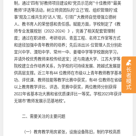
制，通过“四有”好教师项目建设和“党员示范岗”“十佳教师”“最美
教师”评选等活动，树立师资团队的“立己”观、组织管理的“成
事”观及三维共生的“达人”观，引领广大教师自觉增强立德树
人、教书育人的荣誉感和责任感。赋能方面，学校制定了《教
师专业发展规划（2022-2024）》，完善了相关配套管理制
度；通过在职进修、考研培训、青蓝工程、名师工作室等方式
和途径加强中青年教师的培养；先后派出16 位管理人员分别赴
宜兴中学、溧阳中学、常州一中、姜堰中学等学校跟岗学习，
并请外校优秀教师来校传经送宝；还与南通大学、江苏大学等
院校建立合作培养关系，为学校的可持续发展、跨越式发展提
长
供高层支撑。近三年有44 位教师在市级以上青年教师教学基本
者
功、评优课、教师技能等教学比赛中获奖，有48 位教师在省级
模
式
以上教育教学评比、评选、竞赛中获奖，两位教师分别获得
2022年省基本功大赛和省优质课评比一等奖。学校2023年获评
无锡市“教师发展示范基地校”。
二、需要关注的主要问题
（一）教育教学用房紧张，设施设备陈旧，制约学校高质