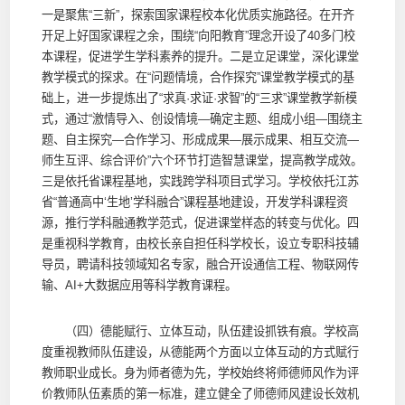
一是聚焦“三新”，探索国家课程校本化优质实施路径。在开齐
开足上好国家课程之余，围绕“向阳教育”理念开设了40多门校
本课程，促进学生学科素养的提升。二是立足课堂，深化课堂
教学模式的探求。在“问题情境，合作探究”课堂教学模式的基
础上，进一步提炼出了“求真·求证·求智”的“三求”课堂教学新模
式，通过“激情导入、创设情境—确定主题、组成小组—围绕主
题、自主探究—合作学习、形成成果—展示成果、相互交流—
师生互评、综合评价”六个环节打造智慧课堂，提高教学成效。
三是依托省课程基地，实践跨学科项目式学习。学校依托江苏
省“普通高中‘生地’学科融合”课程基地建设，开发学科课程资
源，推行学科融通教学范式，促进课堂样态的转变与优化。四
是重视科学教育，由校长亲自担任科学校长，设立专职科技辅
导员，聘请科技领域知名专家，融合开设通信工程、物联网传
输、AI+大数据应用等科学教育课程。
（四）德能赋行、立体互动，队伍建设抓铁有痕。学校高
度重视教师队伍建设，从德能两个方面以立体互动的方式赋行
教师职业成长。身为师者德为先，学校始终将师德师风作为评
价教师队伍素质的第一标准，建立健全了师德师风建设长效机