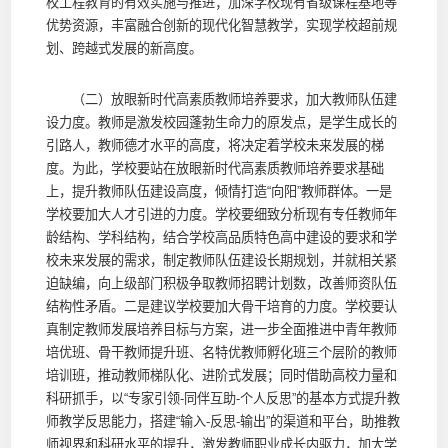
校工程教育的有效实施与推进；加深学校现有省级课程基地等
优势资源，丰富融合创新的现代化智慧教学，实现学校超前规
划、跨越式发展的新高度。
（二）放眼新时代高素质教师培养要求，加大教师队伍建
设力度。教师是激发校园蓬勃生命力的原发点，是学生成长的
引路人，教师德才水平的高度，将决定着学校未来发展的梯
度。为此，学校要站在放眼新时代高素质教师培养要求基础
上，提升教师队伍建设高度，倾情打造“向阳”教师群体。一是
学校要加大人才引进的力度。学校要细致分析现有专任教师年
龄结构、学科结构，结合学校高品质特色高中建设的要求和学
校未来发展的需求，制定教师队伍建设长期规划，并就相关紧
迫缺编，向上级部门积极争取教师招聘计划数，改善师资队伍
结构性矛盾。二是建议学校要加大骨干培育的力度。学校要认
真制定教师发展培养目标与方案，进一步全面推进中青年教师
培优班、骨干教师提升班、名特优教师孵化班三个层阶的教师
培训班，推动教师梯队化、进阶式发展；同时借助高校力量和
科研抓手，以“专家引领-同伴互助-个人反思”的基本方式提升教
师教学反思能力，搭建“输入-反思-输出”的渠道和平台，助推教
师视界和科研水平的提升，激发教师职业成长内驱力，加大学