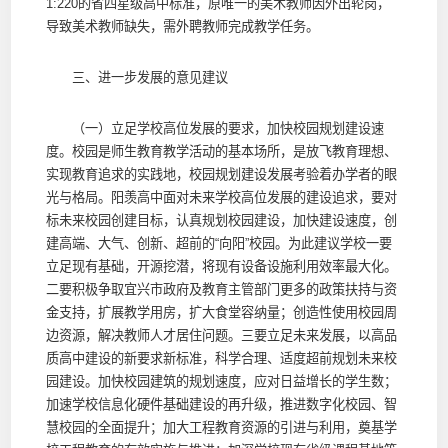
1:220的省四星级高中标准，原唯一的美术教师因外出轮岗，
导致美术教师缺失，需外聘教师完成教学任务。
三、进一步发展的意见建议
（一）立足学校高位发展的要求，加快校园规划建设速
度。校园是师生教育教学活动的基本场所，是放飞教育理想、
实现教育追求的实践地，校园规划建设发展考验着办学者的眼
光与格局。阳羡高中面对未来学校高位发展的建设追求，要对
标未来校园创建目标，认真规划校园建设，加快建设速度，创
建高端、大气、创新、超前的“向阳”校园。为此建议学校一要
立足现有基础，开源挖潜，将现有设备设施利用效率最大化。
二要积极争取宜兴市政府及教育主管部门更多的政策扶持与资
金支持，扩展教学用房，扩大食堂容纳量；创造性使用校园周
边资源，解决教师人才居住问题。三要立足未来发展，以高品
质高中建设的新要求新标准，科学合理、适度超前规划未来校
园建设。加快校园建筑的规划速度，应对日益增长的学生数；
加速学校信息化硬件基础建设的再升级，推进数字化校园、智
慧校园的全面提升；加大工程教育资源的引进与利用，奠基学