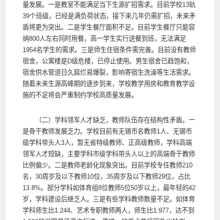
量发展。一是教室不能满足当下生源扩招需求。目前学校13轨
39个班级，已经是满负荷状态，接下来几年仍需扩招，未来矛
盾将更为突出。二是学生餐厅面积不足。目前学生餐厅只能容
纳800人左右同时用餐，高一学生实行送餐到班，无法满足
1954名学生的需求。三是师生住宿条件需完善。目前没有教师
宿舍，公寓楼是D级危楼，已停止使用。男生宿舍已趋饱和，
宿舍供水管道日久腐烂易爆裂，影响寄宿生洗澡等生活需求。
随着未来生源高峰期的逐步到来，学校教学用房和教育教学设
施的不足将会严重制约学校高质量发展。
（二）学科领军人才缺乏，教师队伍存在结构性矛盾。一
是骨干教师发展乏力。学校目前有无锡市名教师1人、无锡市
级学科带头人3人，暂无省特级教师、正高级教师，学科高端
领军人才短缺，主要学科市级学科带头人以上的高端骨干教师
比例偏少。二是教师老龄化现象突出。目前学校专任教师210
名，30周岁及以下教师10位，35周岁及以下教师29位，占比
13.8%。部分学科如体育组8位教师5位50岁以上，最年轻的42
岁，学科建设后继乏人。三是有些学科教师数量不足。如体育
学科师生比1:244、艺术专职教师两人，师生比1:977，达不到