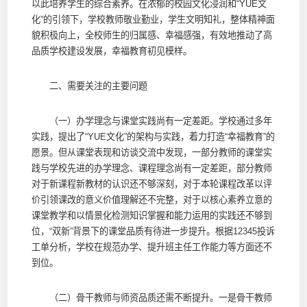
以此培养学生的综合素养。在浓郁的校园文化浸润和“YUE文
化”的引领下，学校教师敬业勤业，学生文明知礼，整体精神面
貌积极向上，全校师生的归属感、幸福感强，有效地推动了高
品质学校建设发展，幸福教育初见模样。
二、需要关注的主要问题
（一）办学理念与课堂实践尚有一定差距。学校通过多年
实践，提出了“YUE文化”的架构与实践，着力打造“幸福教育”的
愿景。但从课堂表现和访谈交流中发现，一部分教师的课堂实
践与学校先进的办学理念、课程理念尚有一定差距，部分教师
对于新课程新教材的认识还不够深刻，对于本轮课程改革以评
价引领课改的意义价值理解还不完整，对于以核心素养立意的
课堂教学和以情景化检测知识掌握和能力运用的实践还不够到
位，“双新”背景下的课堂品质有待进一步提升。根据12345投诉
工单分析，学校在规范办学、提升班主任工作能力等方面还不
到位。
（二）骨干教师与师资品质还需不断提升。一是骨干教师