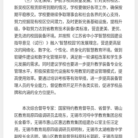
（三）优化保障，护航学校高质量发展。针对吴桥校区、
新吴校区租赁即将到期的情况，学校要做好各项工作，确保按
期平稳移交。学校要继续争取理事会和社会各界的关心支持，
努力挖掘现有校区空间潜力，及时更新完善基础设施，提档升
级，争取努力达到省教育技术装备Ι类标准，营造更美、更优、
更先进的校园装备环境。并按照《江苏省中小学智慧校园建设
指导意见（试行）》融入“智慧校园”的发展理念，营造更高层
次的网络化、数字化、个性化、终身化的智慧教育环境。做到
软硬件建设和数字化管理并举，满足新一轮课程改革和学生多
元发展的需求。同时建议学校也要进一步提升教学装备专业化
管理水平，积极探索现代设施和专用教室的建设管理模式，提
高使用效率。要通过培训考核等有效举措，进一步提高装备管
理人员的专业能力，督促教师开足开齐各类实验，促进学校品
牌和内涵的全方位提升。
本次综合督导专家：国家特约教育督导员、省督学、锡山
区教育局原四级调研员孟晓东，无锡市河埒中学教育集团总校
长金春华，无锡市惠山区惠远教育集团组建办公室主任汪定
用，无锡市教育局原四级调研员郑明秋，无锡市太湖格致中学
副校长余志明，锡山区教育局督导科原科长郭昭，无锡市凤翔