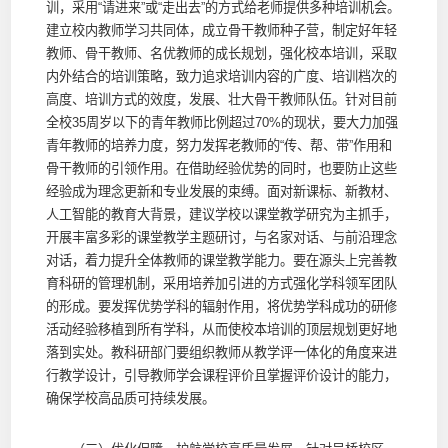
训，采用“请进来”或“走出去”的方式给老师提供多种培训机会。
建立校内教师学习共同体，成立骨干教师种子营，制定好年轻
教师、骨干教师、名优教师的成长规划，强化校本培训，采取
内外结合的培训策略，致力追求培训内容的广度、培训档次的
高度、培训方式的效度，发展、壮大骨干教师队伍。针对目前
全校35周岁以下的青年教师比例超过70%的现状，要大力加强
青年教师的培养力度，努力发挥老教师的“传、帮、带”作用和
骨干教师的引领作用。在借助经验优势的同时，也要防止这些
经验成为理念更新和专业发展的束缚。面对新课标、新教材、
人工智能的教育大背景，建议学校以课堂教学研究为主抓手，
开展丰富多彩的课堂教学主题研讨，与名家对话、与前沿理念
对话，着力提升全体教师的课堂教学能力。要在源头上完善教
育科研的管理机制，采用培养加引进的方式强化学科领军团队
的形成。要发挥优势学科的辐射作用，将优势学科成功的研修
活动经验移植到所有学科，从而使校本培训的顶层规划更好地
落到实处。教科研部门要组织教师从教学评一体化的角度来进
行教学设计，引导教师学会课程评价且掌握评价设计的能力，
确保学校高品质可持续发展。