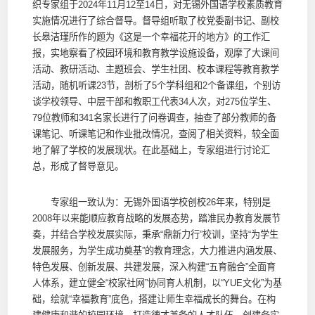
织专家组于2024年11月12至14日，对无锡外国语学校素质教育
实施情况进行了综合督导。督导组听取了校党委副书记、副校
长皋洁瑾所作的题为《这是一个幸福花开的地方》的工作汇
报，实地察看了校园环境和教育教学设施设备，观摩了大课间
活动、教研活动、主题班会、学生社团、校本课程等教育教学
活动，随机听课23节，剖析了5个学科组和2个备课组，个别访
谈学校领导、中层干部和教职工代表34人次，对275位学生、
79位教师和341名家长进行了问卷调查，抽查了部分教师的备
课笔记、听课笔记和作业批改情况，查阅了相关资料，较全面
地了解了学校的发展现状。在此基础上，专家组进行讨论汇
总，形成了督导意见。
专家组一致认为：无锡外国语学校创校26年来，特别是
2008年以来能顺应教育战略的发展态势，踏准民办教育发展节
奏，并结合学校发展实际，秉承“鼎新力行”校训，坚持“为学生
发展服务，为学生成功奠基”的教育理念，大力推进内涵发展、
特色发展、创新发展、共建发展，深入构建“五育融合”全面育
人体系，建立健全“校家社网”协同育人机制，以“YUE文化”为基
础，绘就“幸福教育”底色，搭建让师生幸福成长的舞台。在构