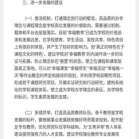
三、进一步发展的建议
（一）激活机制，打通理念到行动的壁垒。高品质的办学
理念与课程理念是学校高位发展的价值取向，需要通过机制、
载体和平台去层层落实。目前“幸福教育”已成为学校的价值追
求和发展远景，在学校德育、学生活动、家校共育、特色项目
上有很好的体现，并产生了较好的影响力。但“真正的特色在于
课程文化的特色”，建议学校对“幸福教育”的内涵作进一步的论
证与拓展，防止理念处在“悬置”的状态，使之在课程和课堂层
面真正落地。可以对“幸福课堂”“幸福师生”“幸福活动”“幸福每一
天”等作出概念的界定和路径的规划，并利用学校前瞻性项目，
形成若干课题研究项目，开展实证研究和行动研究，建构系统
化的学校课程体系，使之成为学校办学理念的表征，办学特色
的标识，学生素质发展的支撑。
（二）多措并举，打造高品质教师队伍。骨干教师是学校
发展的标杆，要根据事业发展趋势做好师资需求规划，配齐配
足专任教师，优化师资队伍学科结构，为“五育并举”育人体系
建设提供强有力的人才支撑。建议学校强化教师专业发展培