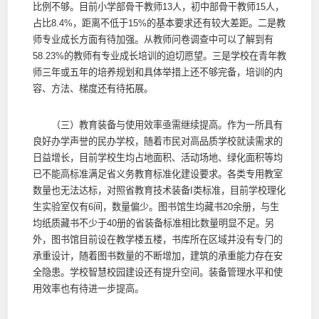
比例不够。目前小学部骨干教师13人，初中部骨干教师15人，
占比8.4%，距离不低于15%的基本要求还有较大差距。二是教
师专业成长方面有待加强。从教师问卷调查中可以了解到有
58.23%的教师有专业成长培训的迫切愿望。三是学校在青年教
师三年或五年的培养规划和具体举措上还不够完备，培训的内
容、方法、梯度还有待拓展。
（三）教育装备与使用效率亟需继续提高。作为一所具有
良好办学声誉的民办学校，随着市民对高品质学校就读需求的
日益增长，目前学校生均占地面积、活动场地、绿化面积等均
已不能高标准满足省义务教育标准化建设要求。各类专用教室
数量也无法达标，对照省教育技术装备Ι类标准，目前学校理化
生实验室仅有6间，数量偏少。图书馆生均藏书20余册，与生
均纸质藏书不少于40册的省装备标准相比数量明显不足。另
外，图书馆目前设在教学楼五楼，书库所在区域并没有专门的
承重设计，随着图书数量的不断增加，建筑的承重能力存在安
全隐患。学校智慧校园建设还有提升空间。装备管理水平和使
用效率也有待进一步提高。