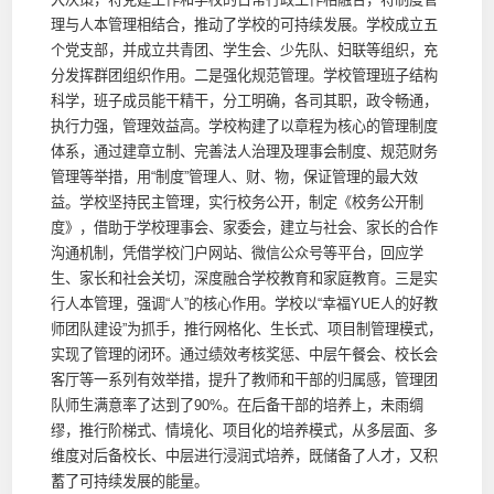
理与人本管理相结合，推动了学校的可持续发展。学校成立五
个党支部，并成立共青团、学生会、少先队、妇联等组织，充
分发挥群团组织作用。二是强化规范管理。学校管理班子结构
科学，班子成员能干精干，分工明确，各司其职，政令畅通，
执行力强，管理效益高。学校构建了以章程为核心的管理制度
体系，通过建章立制、完善法人治理及理事会制度、规范财务
管理等举措，用“制度”管理人、财、物，保证管理的最大效
益。学校坚持民主管理，实行校务公开，制定《校务公开制
度》，借助于学校理事会、家委会，建立与社会、家长的合作
沟通机制，凭借学校门户网站、微信公众号等平台，回应学
生、家长和社会关切，深度融合学校教育和家庭教育。三是实
行人本管理，强调“人”的核心作用。学校以“幸福YUE人的好教
师团队建设”为抓手，推行网格化、生长式、项目制管理模式，
实现了管理的闭环。通过绩效考核奖惩、中层午餐会、校长会
客厅等一系列有效举措，提升了教师和干部的归属感，管理团
队师生满意率了达到了90%。在后备干部的培养上，未雨绸
缪，推行阶梯式、情境化、项目化的培养模式，从多层面、多
维度对后备校长、中层进行浸润式培养，既储备了人才，又积
蓄了可持续发展的能量。