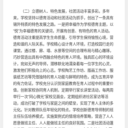
（二）立德树人、特色发展，社团活动丰富多彩。多年
来，学校坚持以德育活动和社团活动为抓手，创出了一条具有
锡外特质的特色发展之路。一是把幸福作为学校德育主题，以
“悦”为幸福德育的关键词，开展有创意、有特色的育人活动。
德育活动注重提高学生生命质量，引导学生保持愉悦心境，营
造和谐的人际关系。学校精心设计育人环境，打造校园行走的
课堂。通过楼、廊、墙、水景等空间的合理布局与精心雕琢，
巧妙营造出具有中西融合特色的育人环境。独具匠心的环境设
计，宛如无声的导师，潜移默化地濡染着每一位学生的心灵，
激发他们积极向上的心志。学校陶艺工作坊、版画工作坊、服
装纸艺坊等凭借独特的育人功能与鲜明的特色，成为五育并举
的有力佐证。学校充分认识到家庭教育在育人过程中的重要价
值，创新家校协同育人机制，定期举行家长讲堂活动，每两周
举行一次“同心微光”家校见面会，定期组织进社区家访等活
动，成功打破了学校与家庭之间的壁垒，实现了育人主体的多
元化。针对教师队伍年轻化的特点，学校创新德育导师制的班
主任队伍培养模式，实施案例式的情境培养策略，营造了人人
愿意做班主任、人人能做班主任的良好氛围。二是社团活动蓬