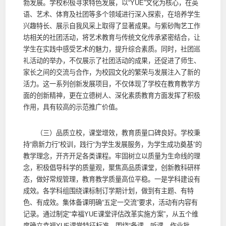
勃发展。学校积极寻求特色发展，以“YUE”文化为核心，在英
语、艺术、体育及社团等多个领域进行深入探索，在培养学生
兴趣特长、展示自我风采上取得了显著成果。与紫砂陶艺工作
坊相关的社团活动，将艺术教育与传统文化传承紧密结合，让
学生在实践中感受艺术的魅力，提升综合素质。同时，社团巡
礼活动的举办，不仅展示了社团活动的成果，还促进了师生、
家长之间的交流与合作，为校园文化的繁荣与发展注入了新的
活力。这一系列创新发展项目，不仅体现了学校在教育教学方
面的创新精神，更在立德树人、深化素质教育方面发挥了积极
作用，具有较高的示范推广价值。
（三）品质立校，课堂增效，教育质量口碑良好。学校秉
持“鼎新力行”校训，践行“为学生发展服务，为学生成功奠基”的
教学理念，开齐开足各类课程。牢固树立以质量为生命线的理
念，积极倡导科学的质量观，聚焦高品质课堂，创新教科研样
态，做好常规管理，教育教学质量高位平稳。一是学科建设有
成效。各学科组围绕课标制订学期计划，做到有主题、有特
色、有成效。集体备课明确“五定一交流”要求，活动有内容有
记录。通过制定“幸福YUE课堂评估改革实施方案”，从五个维
度确立幸福YUE课堂特征标准。围绕“备课、听课、作业批