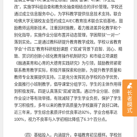
改”，实施学科组自查和教务处抽查相结合的评价管理。学校还
通过成立信息服务中心，为学科教学提供信息技术支持。联合
哈佛大学无锡校友会签约成立AIEC教育技术联合实验基地，鼓
励教师运用新技术。注重因材施教，着力推进差异化教学和个
别化指导，实施作业分层布置并动态管理，学困帮扶“一对一”
落到实处。二是通过教科研提升教育教学成效。学校以省教育
学会“十四五”教育科研规划课题《“双减”背景下启智、润心、精
致、赏识的创新小班化教育操作机制研究》和市级立项课题
《融通美育和心育的大德育实践研究》为引领，鼓励教师紧密
联系教育教学实际，积极开展探索和创新，为提升教学质量和
教师专业发展提供支持。三是充分发挥民办学校的办学优势，
全面推行小班制教学，倡导课堂分组学习，学生的主体作用得
到积极发挥。四是认真落实“双减”政策。通过作业分层、创新
长
者
作业设计等有效举措，有效减轻了学生学业负担，保护了学生
模
学习积极性，多年以来的教学高质量为学校赢得了良好口碑。
式
近三年来，学生综合素质评价优良率达92%，学业合格率达
100%，视力不良率与入学初相比降低了6.3个百分点。
（四）基础投入，内涵提升，幸福教育初见模样。学校创