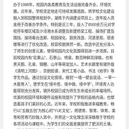
办于1998年，校园内各类教育及生活设施完备齐全，环境优
雅。近年来，学校坚定地走可持续发展道路，将学校文化建设
融入到校园整体规划中，凝练于内涵建设项目上，连年投入资
金用于改善办学条件。特别是近三年，投入了8500余万元对学
校停车楼区域及沙泾港水系调整及新建桥梁工程、操场扩建及
围挡、操场看台连廊、校园绿化、厨房改造、河道景观、宿舍
楼等进行了优化改造，校容校貌焕然一新。改造中还充分溶入
了师生的创意元素，使得校园内文化氛围得到进一步浓厚。目
前校园内有“花果山”、石景山、喷泉、数百种鲜花绿植，也有
黑天鹅、孔雀、锦鲤、山羊等萌宠加入，艺术长廊里有锡外版
《清明上河图》、京剧脸谱、宋代工笔小品、书法《劝学》等
学生作品。通过创设文化情境，做到“一墙一壁会说话、一草一
木能育人”，使学生在“境中思、境中做、境中学”，环境育人功
能得到充分发挥，锡外校园已成为师生生命成长的幸福场所。
优美的校园环境和硬件设施有效提升了学校的品格内涵，也塑
造着孩子们美好的心灵。近年来，学校积极推进幸福教育，畅
行以“五融五创”为核心的“YUE文化”，将德育、智育、体育、美
育和劳育巧妙融入其中，并将这一文化理念深深植根于学校的
各项活动与课程中，为学生们的全面发展提供了肥沃的土壤，