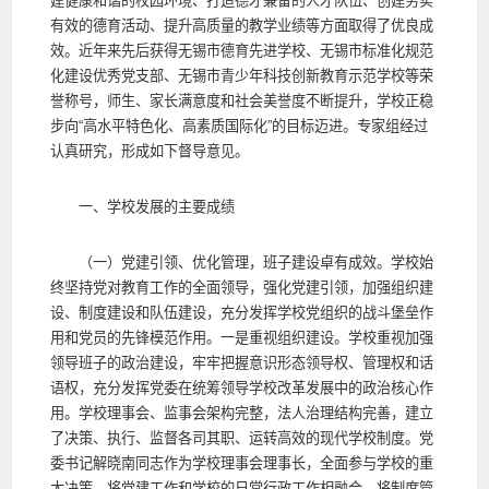
建健康和谐的校园环境、打造德才兼备的人才队伍、创建务实
有效的德育活动、提升高质量的教学业绩等方面取得了优良成
效。近年来先后获得无锡市德育先进学校、无锡市标准化规范
化建设优秀党支部、无锡市青少年科技创新教育示范学校等荣
誉称号，师生、家长满意度和社会美誉度不断提升，学校正稳
步向“高水平特色化、高素质国际化”的目标迈进。专家组经过
认真研究，形成如下督导意见。
一、学校发展的主要成绩
（一）党建引领、优化管理，班子建设卓有成效。学校始
终坚持党对教育工作的全面领导，强化党建引领，加强组织建
设、制度建设和队伍建设，充分发挥学校党组织的战斗堡垒作
用和党员的先锋模范作用。一是重视组织建设。学校重视加强
领导班子的政治建设，牢牢把握意识形态领导权、管理权和话
语权，充分发挥党委在统筹领导学校改革发展中的政治核心作
用。学校理事会、监事会架构完整，法人治理结构完善，建立
了决策、执行、监督各司其职、运转高效的现代学校制度。党
委书记解晓南同志作为学校理事会理事长，全面参与学校的重
大决策，将党建工作和学校的日常行政工作相融合，将制度管