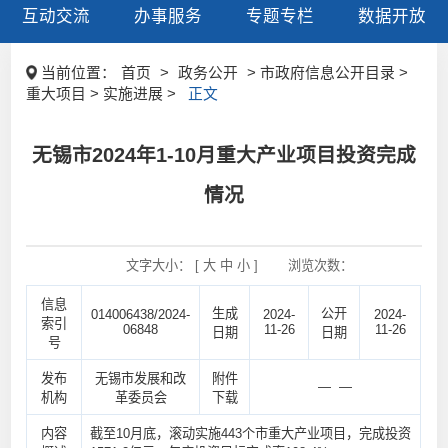
互动交流
办事服务
专题专栏
数据开放
当前位置：
首页
>
政务公开
> 市政府信息公开目录 >
重大项目 > 实施进展 >
正文
无锡市2024年1-10月重大产业项目投资完成
情况
文字大小： [
大
中
小
]
浏览次数：
信息
生成
公开
014006438/2024-
2024-
2024-
索引
06848
11-26
11-26
日期
日期
号
发布
无锡市发展和改
附件
— —
机构
革委员会
下载
内容
截至10月底，滚动实施443个市重大产业项目，完成投资