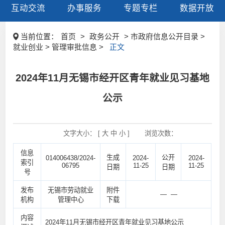
互动交流
办事服务
专题专栏
数据开放
当前位置：
首页
>
政务公开
> 市政府信息公开目录 >
就业创业 > 管理审批信息 >
正文
2024年11月无锡市经开区青年就业见习基地
公示
文字大小： [
大
中
小
]
浏览次数：
信息
生成
公开
014006438/2024-
2024-
2024-
索引
06795
11-25
11-25
日期
日期
号
发布
无锡市劳动就业
附件
— —
机构
管理中心
下载
内容
2024年11月无锡市经开区青年就业见习基地公示