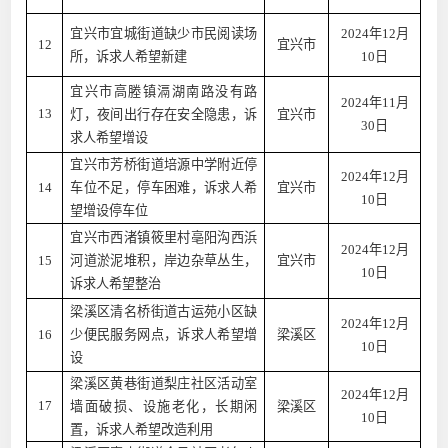
宜兴市宜城街道缺少市民阅读场
2024年12月
12
宜兴市
所，诉求人希望新建
10日
宜兴市高塍镇滆湖南路没有路
2024年11月
13
灯，夜间出行存在安全隐患，诉
宜兴市
30日
求人希望增设
宜兴市芳桥街道培源中学附近停
2024年12月
14
车位不足，停车困难，诉求人希
宜兴市
10日
望增设停车位
宜兴市西渚镇筱里村亳阳沟西浜
2024年12月
15
河道淤泥堆积，岸边杂草丛生，
宜兴市
10日
诉求人希望整治
梁溪区清名桥街道古运苑小区缺
2024年12月
16
少便民服务网点，诉求人希望增
梁溪区
10日
设
梁溪区黄巷街道梨庄社区活动室
2024年12月
17
墙面破损、设施老化，长期闲
梁溪区
10日
置，诉求人希望改造利用