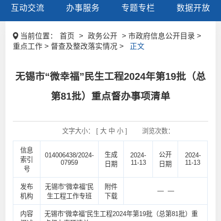
互动交流
办事服务
专题专栏
数据开放
当前位置：
首页
>
政务公开
> 市政府信息公开目录 >
重点工作 > 督查及整改落实情况 >
正文
无锡市“微幸福”民生工程2024年第19批（总
第81批）重点督办事项清单
文字大小： [
大
中
小
]
浏览次数：
信息
生成
公开
014006438/2024-
2024-
2024-
索引
07959
11-13
11-13
日期
日期
号
发布
无锡市“微幸福”民
附件
— —
机构
生工程工作专班
下载
内容
无锡市“微幸福”民生工程2024年第19批（总第81批）重