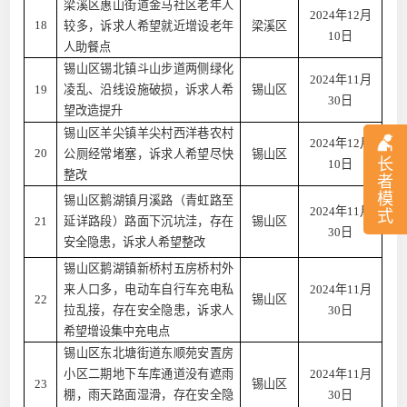
梁溪区惠山街道金马社区老年人
2024年12月
18
较多，诉求人希望就近增设老年
梁溪区
10日
人助餐点
锡山区锡北镇斗山步道两侧绿化
2024年11月
19
凌乱、沿线设施破损，诉求人希
锡山区
30日
望改造提升
锡山区羊尖镇羊尖村西洋巷农村
2024年12月
20
公厕经常堵塞，诉求人希望尽快
锡山区
长
10日
整改
者
模
锡山区鹅湖镇月溪路（青虹路至
2024年11月
式
21
延详路段）路面下沉坑洼，存在
锡山区
30日
安全隐患，诉求人希望整改
锡山区鹅湖镇新桥村五房桥村外
来人口多，电动车自行车充电私
2024年11月
22
锡山区
拉乱接，存在安全隐患，诉求人
30日
希望增设集中充电点
锡山区东北塘街道东顺苑安置房
小区二期地下车库通道没有遮雨
2024年11月
23
锡山区
棚，雨天路面湿滑，存在安全隐
30日