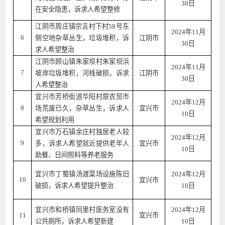
30日
在安全隐患，诉求人希望整修
江阴市周庄镇宗言村下村58号东
2024年11月
6
侧空地杂草丛生，垃圾堆积，诉
江阴市
30日
求人希望整治
江阴市顾山镇朱家坝村朱家坝浜
2024年11月
7
坡岸垃圾堆积，河栈破损，诉求
江阴市
30日
人希望整治
宜兴市芳桥街道华阳村原农贸市
2024年12月
8
场荒废已久，杂草丛生，诉求人
宜兴市
10日
希望规划利用
宜兴市万石镇余庄村独居老人较
2024年12月
9
多，诉求人希望就近提供老年人
宜兴市
10日
助餐、日间照料等养老服务
宜兴市丁蜀镇汤渡菜场设施陈旧
2024年12月
10
宜兴市
破损，诉求人希望提升整治
10日
宜兴市和桥镇同里村医务室没有
2024年12月
11
宜兴市
公共厕所，诉求人希望新建
10日