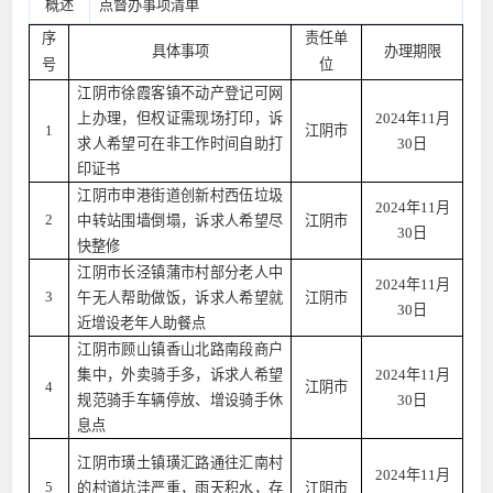
概述
点督办事项清单
序
责任单
具体事项
办理期限
号
位
江阴市徐霞客镇不动产登记可网
上办理，但权证需现场打印，诉
2024年11月
1
江阴市
求人希望可在非工作时间自助打
30日
印证书
江阴市申港街道创新村西伍垃圾
2024年11月
2
中转站围墙倒塌，诉求人希望尽
江阴市
30日
快整修
江阴市长泾镇蒲市村部分老人中
2024年11月
3
午无人帮助做饭，诉求人希望就
江阴市
30日
近增设老年人助餐点
江阴市顾山镇香山北路南段商户
集中，外卖骑手多，诉求人希望
2024年11月
4
江阴市
规范骑手车辆停放、增设骑手休
30日
息点
江阴市璜土镇璜汇路通往汇南村
2024年11月
5
的村道坑洼严重，雨天积水，存
江阴市