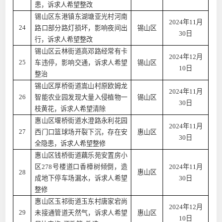
患，诉求人希望整改
锡山区东港镇东湖塘亚光村河南
2024年11月
24
路口部分路灯损坏，影响夜间出
锡山区
30日
行，诉求人希望整改
锡山区云林街道高邓路经常有卡
2024年12月
25
车违停，影响交通，诉求人希望
锡山区
10日
整治
锡山区厚桥街道嵩山村原欧姆龙
2024年11月
26
智能农业园发现大量入侵植物一
锡山区
30日
枝黄花，诉求人希望清除
惠山区堰桥街道水澄路永利花园
2024年11月
27
西门口篮球场开裂下沉，存在安
惠山区
30日
全隐患，诉求人希望整修
惠山区钱桥街道藕乐苑安置房小
区278号楼道口香樟树倾倒，造
2024年11月
28
惠山区
成地下停车场漏水，诉求人希望
30日
整修
惠山区玉祁街道玉东村唐家宕尚
2024年12月
29
未接通管道天然气，诉求人希望
惠山区
10日