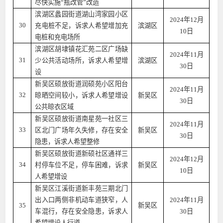
尽快实施“瓶改管”改造
滨湖区蠡园街道湖山湾家园小区
2024年12月
30
充电桩不足，诉求人希望增加充
滨湖区
10日
电桩和充电场所
滨湖区胡埭镇花汇苑二区广场缺
2024年11月
31
少公共活动场所，诉求人希望增
滨湖区
30日
设
新吴区硕放街道润硕苑小区阳台
2024年11月
32
晾晒空间较小，诉求人希望增设
新吴区
30日
公共晾衣区域
新吴区硕放街道南星苑一社区三
2024年11月
33
区北门广场年久失修，存在安全
新吴区
30日
隐患，诉求人希望整修
新吴区硕放街道新硕社区通祥三
2024年12月
34
村停车位不足，停车困难，诉求
新吴区
10日
人希望增设
新吴区江溪街道新丰苑三期北门
出入口两侧非机动车道狭窄，人
2024年11月
35
新吴区
车混行，存在安全隐患，诉求人
30日
希望增设人行道