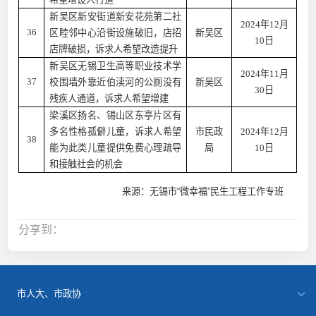
新吴区新安街道新安花苑第二社
2024年12月
36
区睦邻中心沿街设施破旧，店招
新吴区
10日
店牌破损，诉求人希望改造提升
新吴区无锡卫生高等职业技术学
2024年11月
37
校围墙外靠近伯渎河的公厕没有
新吴区
30日
残疾人通道，诉求人希望增建
梁溪区扬名、锡山区东亭片区有
多名性格孤僻儿童，诉求人希望
市民政
2024年12月
38
能为此类儿童提供免费心理疏导
局
10日
和接触社会的机会
来源：无锡市“微幸福”民生工程工作专班
分享到：
市人大、市政协