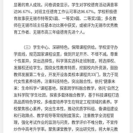
显著的育人成效。问卷调查显示，学生对学校德育活动满意率
达96.67%，对班主任德育工作认可率达96.67%。学校积极德
育故事获无锡市特等奖5篇、一等奖9篇、二等奖2篇；多名教
师在无锡市班主任基本功比赛中获奖，或被评为无锡市优秀教
育工作者、无锡市高三年级德育先进个人。
（三）学生中心、深耕特色，保障课程供给。学校坚守办
学底线，规范国家课程设置，做到开足开齐、不增不减。尊重
个性差异，突出选择性，科学落实选科走班制度，将选择权、
发展权还给学生。围绕女性教育特质，挖掘校内外资源，鼓励
教师发展第二专业，开发开设各类校本课程共33门，致力于现
代女性素养培养。注重科技特色，突出融合性。依托“健康未
来：生命科学+”课程基地，探索跨学科融合教学，依托“自然之
友科学院”学生社团，探索多载体融合教学，基于科技课程打造
高品质特色学校，多维度培养学生在特定工程领域的素养。学
校聚焦核心素养，突出生本性，推动优质学科组、备课组建设
和行政蹲点、教学视导等常规制度落实，注重教学全流程管
理，强化考试作业的监测与问责，教学评价不唯分数，不宣传
炒作中高考升学率。聚焦课堂教学，突出研究性，将大单元教