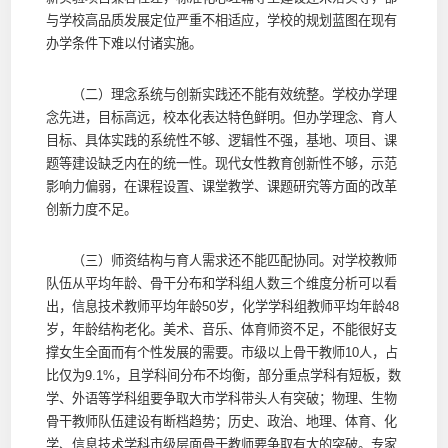
与学校高品质发展定位严重不相适应，学校的规划蓝图在现有
办学条件下难以付诸实施。
（二）理念系统与创新实践还不能有效统整。学校办学理
念先进，目标高远，校本化表达特色鲜明。但办学理念、育人
目标、具体实践的系统性不够、逻辑性不强，基地、项目、课
题等建设缺乏内在的统一性。现代女性教育创新性不够，示范
影响力偏弱，在课程设置、课堂教学、课题研究等方面的改革
创新力度不足。
（三）师资结构与育人需求还不能匹配协同。对学校教师
队伍从平均年龄、骨干分布和学科组人数三个维度分析可以看
出，信息技术教师平均年龄50岁，化学学科组教师平均年龄48
岁，年龄结构老化。美术、音乐、体育师资不足，不能很好支
撑女生全面而有个性发展的需要。市级以上骨干教师10人，占
比仅为9.1%，且学科间分布不均衡，部分重点学科有短板，数
学、外语等学科组要争取大市学科带头人有突破；物理、生物
骨干教师队伍建设有断档趋势；历史、政治、地理、体育、化
学、信息技术学科市级层面骨干教师要争取有大的突破。专家