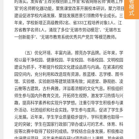
者
的落实。发挥省“王荐劳模创新工作室”和省网络名师“黄皓工作
模
室”的名师孵化器功能，聚焦课堂改革开展校本研训，聚力项目
式
建设促进学校内涵发展、聚拢发展愿景引领教师专业成长。三
年来，学校新增正高级教师2名、省333工程培养对象1人、江
苏省教学名师1人，涌现了多位“无锡市劳动模范”、“无锡市五
一创新能手”、“无锡市教育系统优秀共产党员”等模范教师。
（五）优化环境、丰富内涵，擦亮办学品牌。近年来，学
校以最干净校园、健康校园、平安校园、书香校园、文明校园
建设为抓手，不断提升校园文化建设品质与内涵。在紧凑的校
园空间内，充分利用和改造现有资源，胜蓝楼、志学楼、图书
馆、实验楼、实验剧场等建筑错落有致；闻道堂、静观舫、凌
云榭等古建筑，古朴典雅，洋溢着浓郁的文化气息。积极组织
师生参与国内外教育交流，开拓师生视野，激发学习热情与兴
趣，提高科学素养和实现升学梦想。注重引导学生积极参与课
外活动、社团组织和社会实践，学生参与度高，促进了学生多
元发展。近年来，学生学业质量稳步提升，学科竞赛也取得一
定的突破；学生在国家行政部门举办或认可的艺术、体育、科
技等比赛中取得了较好的成绩。学校结合自身发展，积极推动
内涵建设项目。近年来申报在研14项市级以上课题，其中省级