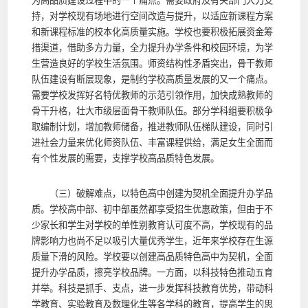
为高品质建设过程中的一个痛点。需要政府及有关部门大力支
持，对学校现有场地进行空间改造与提升，以适应新课程方案
和新课程标准的校本化高质量实施。学校也要积极拓展资金筹
措渠道，借助多方力量，全力提升办学条件和校园环境，为学
生营造良好的学校生活氛围。师资结构性矛盾突出，骨干教师
队伍建设有断层现象，是制约学校高质量发展的又一个痛点。
需要学校发挥好名特优教师的示范引领作用，加快成熟教师的
骨干升格，壮大市级层面骨干教师队伍。部分学科组要积极争
取编制计划，增加教师储备，推进教师队伍梯队建设，同时引
进社会力量来优化师资队伍、丰富课程供给，满足女生全面而
有个性发展的需要，支撑学校高品质特色发展。
（三）破解难点，以特色高中创建为契机全面提升办学品
质。学校高中部、初中部虽然都享受招生优惠政策，但由于不
少家长和学生对学校的单性别教育认可度不高，学校现有的品
牌影响力也尚不足以吸引大量优秀学生，近年来学校存在生源
质量下滑的风险。学校要以创建高品质特色高中为契机，全面
提升办学品质，擦亮学校品牌。一方面，以科技特色推动五育
并举。科技是抓手、支点，进一步发挥科技教育优势，带动科
学教育、实验教育及数理化生等各学科的教育，提高学生的思