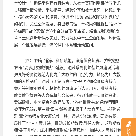
学设计与生动课堂构建有机结合，从教学案研制到课堂教学尤
其强调学情分析、学法指导、经验分享和教学反思，体现对学
生核心素养的关照和培育，促进学生思维品质和解决问题能力
的提升。关注全体发展，突出参与性，学校原创性提出“百本学
科经典”“百个实验”等“8个百分百”教学主张，结合无锡“双新”改
革本土化创新新课改实践，努力为女中学生全面发展、均衡发
展、个性发展创造一流的课程体系和活动空间。
（四）“四有”锤炼、科研赋能，锻造优良师资。学校按照
“四有”要求加强教师队伍建设。通过系列化师德师风建设活动
把良好的师德规范内化为广大教师的自觉行为，转化为广大教
师的人格品质。通过《无锡市第一女子中学师德师风考核方
案》等制度的落实，将师德师风建设与选人用人、业绩考核、
教育教学管理等内容有机结合起来，努力造就一支师德高尚、
爱岗敬业、业务精良的教师队伍，学校“雅慧生态”好教师团队
被评为无锡市第三批“四有”好教师市级重点培育团队。构建“尚
雅·慧学”教师专业发展培养工程，通过“带代传承、研途有我、
质胜于华”三方案并进，推动成长期教师“胜任入格”，成熟期教
师“骨干升格”，成才期教师形成“专家风格”，加快人才强校计划
长