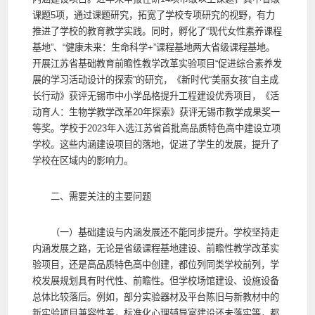
课题5项，通过课题研究，拓宽了学校专项研究的视野，有力
推进了学校的教育教学实践。同时，孵化了“现代女性素养课程
基地”、“健康未来：生命科学+”课程基地两大省级课程基地。
开展江苏省基础教育前瞻性教学改革实验项目“促进综合素养发
展的学习活动设计的探索”的研究，《新时代“美丽女孩”自主成
长行动》获评无锡市中小学品格提升工程建设优秀项目，《活
动育人：生物学教学改革20年探索》获评无锡市教学成果奖一
等奖。学校于2023年入选江苏省首批高品质特色高中建设立项
学校。这些内涵建设项目的落地，促进了学生的发展，提升了
学校在区域内的影响力。
二、需要关注的主要问题
（一）基础建设与内涵发展还不能同步提升。学校坚持走
内涵发展之路，无论是省级课程基地建设、前瞻性教学改革实
验项目，还是高品质特色高中创建，都位列同类学校前列，学
校发展规划具有时代性、前瞻性。但学校场馆建设、设施设备
总体比较落后。例如，部分实验器材及平台陈旧与新教材中的
新实验项目兼容性差，标准化心理辅导室建设还未落实等，都