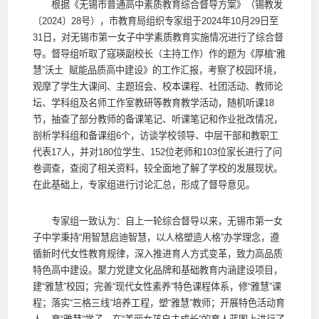
根据《无锡市普通高中素质教育综合督导方案》（锡教发
〔2024〕28号），市教育局组织专家组于2024年10月29日至
31日，对无锡市第一女子中学素质教育实施情况进行了综合督
导。督导组听取了寇瑛副校长（主持工作）作的题为《厚植“雅
慧”沃土 赋能品质高中建设》的工作汇报，考察了校园环境，
观摩了学生大课间、主题班会、校本课程、社团活动、教师论
坛、学科组及名师工作室教研等教育教学活动，随机听课18
节，抽查了部分教师的备课笔记、听课笔记和作业批改情况，
剖析学科组和备课组6个，访谈学校领导、中层干部和教职工
代表17人，并对180位学生、152位老师和103位家长进行了问
卷调查，查阅了相关资料，较全面地了解了学校的发展现状。
在此基础上，专家组进行讨论汇总，形成了督导意见。
专家组一致认为：自上一轮综合督导以来，无锡市第一女
子中学秉持“用智慧启迪智慧，以人格塑造人格”办学理念，遵
循新时代女性教育规律，深入推进育人方式变革，致力高品质
特色高中建设。聚力党建文化品牌和基础教育内涵建设项目，
建“雅慧”校园；完善“现代女性素养”特色课程体系，修“雅慧”课
程；落实“三格三线”培养工程，塑“雅慧”教师；开展特色活动育