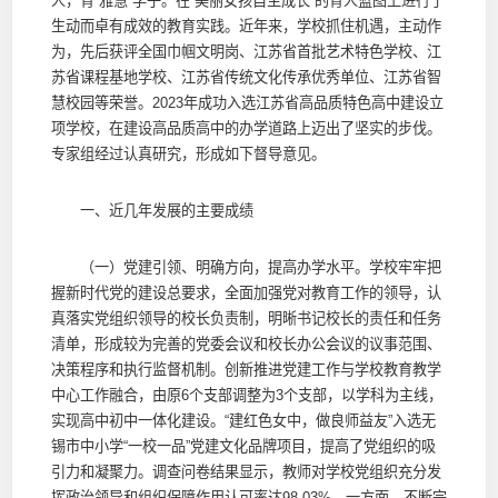
人，育“雅慧”学子。在“美丽女孩自主成长”的育人蓝图上进行了
生动而卓有成效的教育实践。近年来，学校抓住机遇，主动作
为，先后获评全国巾帼文明岗、江苏省首批艺术特色学校、江
苏省课程基地学校、江苏省传统文化传承优秀单位、江苏省智
慧校园等荣誉。2023年成功入选江苏省高品质特色高中建设立
项学校，在建设高品质高中的办学道路上迈出了坚实的步伐。
专家组经过认真研究，形成如下督导意见。
一、近几年发展的主要成绩
（一）党建引领、明确方向，提高办学水平。学校牢牢把
握新时代党的建设总要求，全面加强党对教育工作的领导，认
真落实党组织领导的校长负责制，明晰书记校长的责任和任务
清单，形成较为完善的党委会议和校长办公会议的议事范围、
决策程序和执行监督机制。创新推进党建工作与学校教育教学
中心工作融合，由原6个支部调整为3个支部，以学科为主线，
实现高中初中一体化建设。“建红色女中，做良师益友”入选无
锡市中小学“一校一品”党建文化品牌项目，提高了党组织的吸
引力和凝聚力。调查问卷结果显示，教师对学校党组织充分发
挥政治领导和组织保障作用认可率达98.03%。一方面，不断完