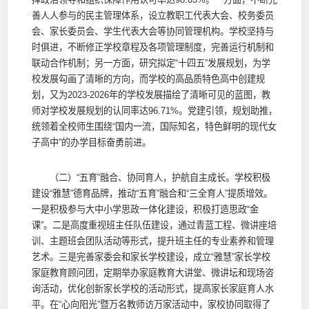
善人人参与的民主管理体系，设立教职工代表大会、校务委员
会、家长委员会、学生代表大会等协同管理机构。学校坚持与
时俱进，不断修正学校章程及各项管理制度，完善运行机制和
联动合作机制；另一方面，研究拟定“十四五”发展规划，为学
校发展勾画了清晰的方向，而学校的高品质特色高中创建规
划，又为2023-2026年的学校发展描绘了清晰可见的蓝图，教
师对学校发展规划的认同率达96.71%。党建引领，规划助推，
统领着全校师生围绕“国内一流，国际知名，特色鲜明的现代女
子高中”的办学目标奋勇前进。
（二）“五育”融合、协同育人，护航自主成长。学校积极
建设“雅慧”德育品牌，推动“五育”融合和“三全育人”提质增效。
一是积极参与大中小学思政一体化建设，积极打造思政“金
课”。二是高度重视班主任队伍建设，通过青蓝工程、微讲座培
训、主题班会团队活动等形式，提升班主任的专业素养和管理
艺术。三是完善家委会和家长学校建设，成立“雅慧”家长学校
家庭教育顾问团，定期举办家庭教育大讲堂、微讲坛和现场咨
询活动，优化创新家长学校的活动形式，提高家长家庭育人水
平。在“心向阳光”暨万名教师访万家活动中，家校协同取得了