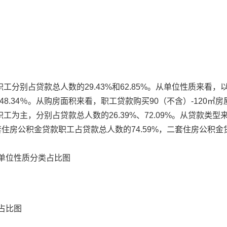
分别占贷款总人数的29.43%和62.85%。从单位性质来看
48.34％。从购房面积来看，职工贷款购买90（不含）-120㎡房
为主，分别占贷款总人数的26.39%、72.09%。从贷款类
，首套住房公积金贷款职工占贷款总人数的74.59%，二套住房公积金
按单位性质分类占比图
占比图