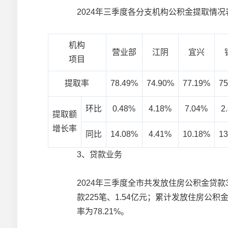
2024年三季度各分支机构公积金提取情况
机构
营业部
江阴
宜兴
项目
提取率
78.49%
74.90%
77.19%
75
环比
0.48%
4.18%
7.04%
2
提取额
增长率
同比
14.08%
4.41%
10.18%
13
3、贷款业务
2024年三季度全市共发放住房公积金贷款38
款225笔、1.54亿元；累计发放住房公积金贷
率为78.21%。