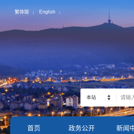
繁体版
English
本站
首页
政务公开
新闻