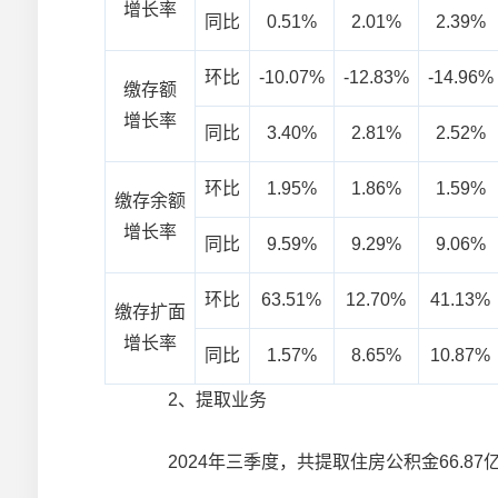
增长率
同比
0.51%
2.01%
2.39%
环比
-10.07%
-12.83%
-14.96%
缴存额
增长率
同比
3.40%
2.81%
2.52%
环比
1.95%
1.86%
1.59%
缴存余额
增长率
同比
9.59%
9.29%
9.06%
环比
63.51%
12.70%
41.13%
缴存扩面
增长率
同比
1.57%
8.65%
10.87%
2、提取业务
2024年三季度，共提取住房公积金66.87亿