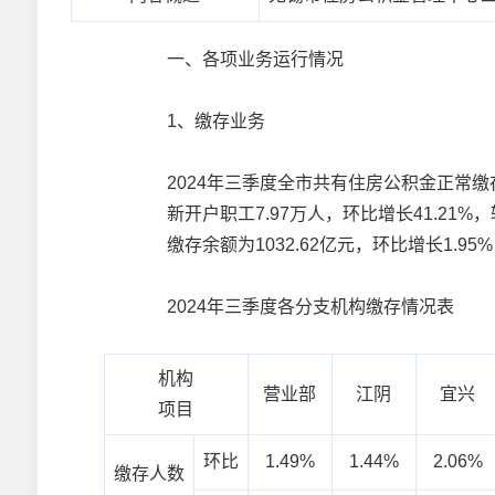
一、各项业务运行情况
1、缴存业务
2024年三季度全市共有住房公积金正常缴存
新开户职工7.97万人，环比增长41.21%
缴存余额为1032.62亿元，环比增长1.9
2024年三季度各分支机构缴存情况表
机构
营业部
江阴
宜兴
项目
环比
1.49%
1.44%
2.06%
缴存人数