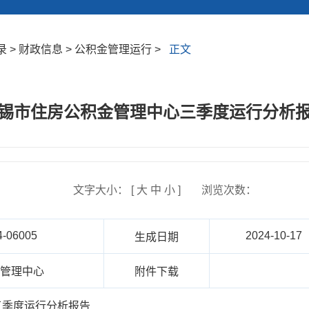
 > 财政信息 > 公积金管理运行 >
正文
锡市住房公积金管理中心三季度运行分析
文字大小： [
大
中
小
]
浏览次数：
4-06005
2024-10-17
生成日期
金管理中心
附件下载
三季度运行分析报告