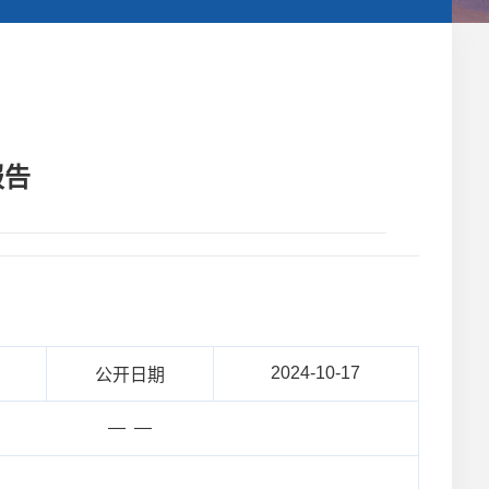
报告
2024-10-17
公开日期
— —