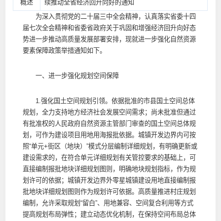
概述
续推动全省经济回升向好的通知
为深入贯彻党的二十届三中全会精神，认真落实省委十四
届七次全会精神和省委省政府关于巩固和增强经济回升向好态
势进一步推动高质量发展部署安排，现就进一步强化自然资源
要素保障政策举措通知如下。
一、进一步强化规划空间保障
1.强化国土空间规划引领。依据批准的市县国土空间总体
规划，全力支持地方经济社会发展空间需求；尚未批准但通过
有批准权的人民政府自然资源主管部门审查的国土空间总体规
划，可作为建设项目用地用海报批依据。城镇开发边界内可按
照“单元+街区（地块）”模式分层编制详细规划，有明确更新或
建设需求的，在符合单元详细规划有关管控要求的基础上，可
直接编制报批地块详细规划图则，明确地块规划指标，作为规
划许可的依据；城镇开发边界外零星城镇建设用地直接编制报
批地块详细规划图则作为规划许可依据。高质量推进村庄规划
编制，允许采取规划“留白”、用地兼容、空间复合利用等方式
提高规划布局弹性；建立动态优化机制，在保持空间布局总体