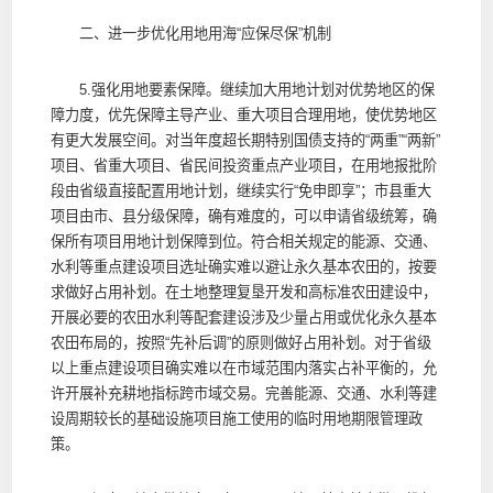
二、进一步优化用地用海“应保尽保”机制
5.强化用地要素保障。继续加大用地计划对优势地区的保
障力度，优先保障主导产业、重大项目合理用地，使优势地区
有更大发展空间。对当年度超长期特别国债支持的“两重”“两新”
项目、省重大项目、省民间投资重点产业项目，在用地报批阶
段由省级直接配置用地计划，继续实行“免申即享”；市县重大
项目由市、县分级保障，确有难度的，可以申请省级统筹，确
保所有项目用地计划保障到位。符合相关规定的能源、交通、
水利等重点建设项目选址确实难以避让永久基本农田的，按要
求做好占用补划。在土地整理复垦开发和高标准农田建设中，
开展必要的农田水利等配套建设涉及少量占用或优化永久基本
农田布局的，按照“先补后调”的原则做好占用补划。对于省级
以上重点建设项目确实难以在市域范围内落实占补平衡的，允
许开展补充耕地指标跨市域交易。完善能源、交通、水利等建
设周期较长的基础设施项目施工使用的临时用地期限管理政
策。