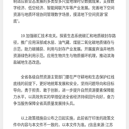
制适应新业态发展的多类型多尺度地理时空数据成果，支撑数
字经济、低空经济、智能网联汽车等产业发展。完善地下空间
资源与地质环境协同管理数字场景，摸清地下空间资源“家
底”。
19.加强碳汇技术攻关。探索生态系统碳汇和地质碳封存路
径，推广应用深部咸水层、油气藏、煤层二氧化碳地质储存与
示范，助力碳捕获、利用与封存产业发展。开展废弃油井地热
资源绿色利用示范。应用生物共生与物质循环机理，推动滨海
盐碱地生态改造。
全省各级自然资源主管部门要在严守耕地和生态保护红线
底线的前提下，更好地统筹发展和安全，坚持问题导向和目标
导向，勇于担责、敢于创新，进一步提升自然资源要素保障能
力水平，以高效务实的举措促进全省经济持续回升向好，奋力
争当服务保障全省高质量发展排头兵。
以上政策措施自公布之日起实施，此前省厅印发的政策文
件中内容与本文件不一致的，以本文件为准。(信息来源:江苏