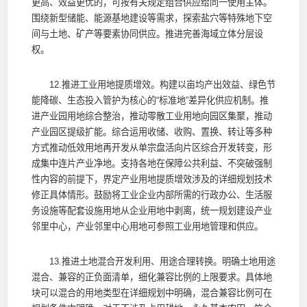
更高、效益更优的，可按有关规定组合供应给同一使用主体。
围绕新型储能、能源基地建设等需求，探索盐穴等特殊地下空
间与土地、矿产等要素协同供应。推进完善海域立体分层设
权。
12.推进工业用地提质增效。构建以亩均产出效益、绿色节
能降碳、生态投入管护为核心的“标准地”差异化供应机制。推
进产业园用地综合整治，推动零散工业用地向园区集聚，推动
产业园区提级扩能。综合运用收储、收购、置换、转让等多种
方式推动低效用地再开发从单宗盘活向片区综合开发转变，形
成集中连片产业净地。支持各地在保障公共利益、不突破强制
性内容的前提下，界定产业用地提质增效涉及的详细规划技术
修正具体情形。鼓励将工业企业内部所需的行政办公、生活服
务设施等配套设施用地从企业用地中剥离，统一规划建设产业
邻里中心，产业邻里中心用地可参照工业用地管理和供应。
13.推进土地混合开发利用、用途合理转换。明确土地用途
混合、兼容的正负面清单，细化兼容比例的上限要求。具体地
块可以混合的用地类型在详细规划中明确，混合兼容比例可在