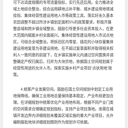
可下达适度规模的专项流量指标，实行先还后用。全力推进全
域土地综合整治，综合运用耕地占补平衡、城乡建设用地增减
挂钩、集体经营性建设用地入市等政策工具，落实好永久基本
农田调整不超过所涉乡镇划定面积5%的政策要求，积极开展
整县域和跨乡镇全域整治，鼓励引导更多社会资本投入，在更
大范围内赋能乡村全面振兴。集体经营性建设用地入市试点地
区，可结合全域整治，将拆旧区内零星、插花的小块存量集体
建设用地复垦为非建设用地，在不超过复垦面积并取得相关权
利人一致同意的前提下，在乡镇实施单元内通过空间置换并调
整确定产权归属后，归并为大块宗地，依据国土空间规划属于
经营性用途的允许入市。探索实施乡村产业项目“点状用地”政
策。
4.统筹产业发展空间。鼓励在国土空间规划中划定工业用
地保障线，确保工业用地总量保持基本稳定，产业布局更加合
理。在详细规划中统筹优化产业用地布局，根据不同产业门类
的空间需求合理确定规划指标，支持产业项目落地。亟需在城
镇开发边界内详细规划未覆盖区域实施的重大产业项目，允许
编制报批地块详细规划图则作为规划许可依据。