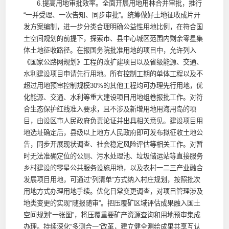
6.提高用地审批效率。全面开展用地用林合并审批，推行
“一并受理、一次告知、同步审批”。统筹做好土地征收成片开
发方案编制，进一步分类合理明确公益性用地比例，在符合国
土空间规划的前提下，探索市、县中心城区范围内剩余零星集
体土地征收路径。在报国务院批准用地的项目中，允许列入
《国家公路网规划》工程的改扩建项目以及省级能源、交通、
水利建设项目申请先行用地。所有控制工期的单体工程以及不
超过用地预审控制规模30%的其他工程均可办理先行用地，优
化能源、交通、水利等重大建设项目用地组卷报批工作。对符
合生态保护红线准入要求，且不涉及新增用地用海用岛的项
目，由设区市人民政府负责论证并出具相关意见。建设项目用
地选址确定后，县级以上地方人民政府即可发布拟征收土地公
告，同步开展现状调查、社会稳定风险评估等相关工作。对暂
时无法准确定位的公厕、污水处理池、垃圾储运站等直接服务
乡村建设的零星公共服务设施用地，以及农村一二三产业融合
发展项目用地，可通过“列清单”方式纳入村庄规划，按照批次
用地方式办理用地手续。优化日常变更调查，对项目管理涉及
地类变更的实现“随报随审”。把压覆矿区域评估成果融入国土
空间规划“一张图”，将压覆重要矿产资源查询和用地预审集成
办理。持续深化“多测合一”改革，建立健全测绘成果共享互认