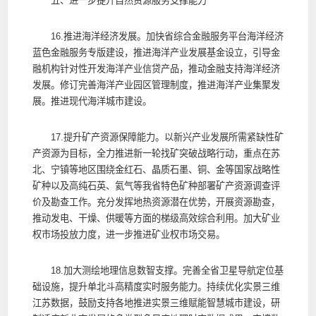
五、进一步提升自然资源服务支撑能力
16.推进海洋经济发展。加快省综合金融服务平台海洋经济
蓝色金融服务专版建设，推进海洋产业发展基金设立，引导金
融机构针对性开发海洋产业信贷产品，推动金融支持海洋经济
发展。修订完善海洋产业园区管理制度，推进海洋产业集聚发
展。推进现代海洋城市建设。
17.提升矿产资源保障能力。以新兴产业发展所需紧缺性矿
产资源为目标，全力推进新一轮找矿突破战略行动，重点在苏
北、宁镇等地区围绕金红石、晶质石墨、铜、金等国家战略性
矿种以及高纯石英、氦气等我省特色矿种部署矿产资源调查评
价及勘查工作。充分发挥地热资源潜在优势，开展资源勘查，
推动发电、干燥、供暖等方面的梯级高效综合利用。加大矿业
权市场投放力度，进一步推进矿业权市场交易。
18.加大测绘地理信息数智支撑。完善全省卫星导航定位基
础设施，提升单北斗高精度实时服务能力。持续优化实景三维
江苏数据，鼓励支持各地推进实景三维赋能智慧城市建设，研