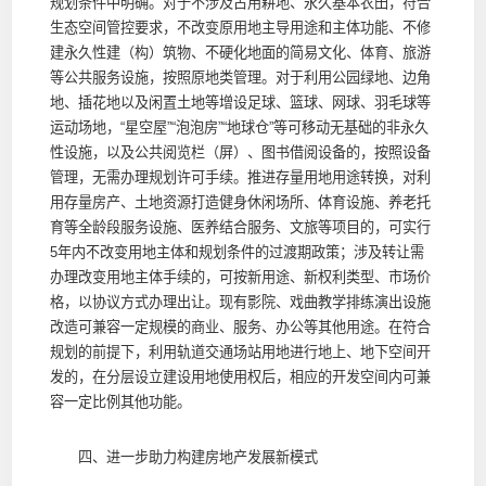
规划条件中明确。对于不涉及占用耕地、永久基本农田，符合
生态空间管控要求，不改变原用地主导用途和主体功能、不修
建永久性建（构）筑物、不硬化地面的简易文化、体育、旅游
等公共服务设施，按照原地类管理。对于利用公园绿地、边角
地、插花地以及闲置土地等增设足球、篮球、网球、羽毛球等
运动场地，“星空屋”“泡泡房”“地球仓”等可移动无基础的非永久
性设施，以及公共阅览栏（屏）、图书借阅设备的，按照设备
管理，无需办理规划许可手续。推进存量用地用途转换，对利
用存量房产、土地资源打造健身休闲场所、体育设施、养老托
育等全龄段服务设施、医养结合服务、文旅等项目的，可实行
5年内不改变用地主体和规划条件的过渡期政策；涉及转让需
办理改变用地主体手续的，可按新用途、新权利类型、市场价
格，以协议方式办理出让。现有影院、戏曲教学排练演出设施
改造可兼容一定规模的商业、服务、办公等其他用途。在符合
规划的前提下，利用轨道交通场站用地进行地上、地下空间开
发的，在分层设立建设用地使用权后，相应的开发空间内可兼
容一定比例其他功能。
四、进一步助力构建房地产发展新模式