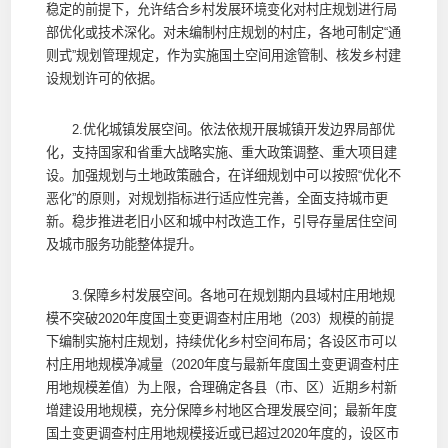
稳定的前提下，允许结合乡村发展环境变化对村庄规划进行局
部优化或技术深化。对未编制村庄规划的村庄，各地可制定“通
则式”规划管理规定，作为实施国土空间用途管制、核发乡村建
设规划许可的依据。
2.优化城镇发展空间。依法依规开展城镇开发边界局部优
化，支持国家和省重大战略实施、重大政策调整、重大项目建
设。加强规划与土地政策融合，在详细规划中可以按照“优化不
恶化”的原则，对规划指标进行适应性完善，全面支持城市更
新。稳步推进老旧小区和城中村改造工作，引导存量居住空间
及城市服务功能整体提升。
3.保障乡村发展空间。各地可在规划期内县域村庄用地规
模不突破2020年度国土变更调查村庄用地（203）规模的前提
下编制实施村庄规划，持续优化乡村空间布局；各设区市可以
村庄用地规模净减量（2020年度与最新年度国土变更调查村庄
用地规模差值）为上限，合理确定各县（市、区）近期乡村新
增建设用地规模，充分保障乡村地区合理发展空间；最新年度
国土变更调查村庄用地规模接近或已超过2020年度的，设区市