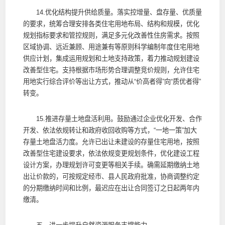
14.优化结构提升供给质量。落实控增量、盘存量、优质量
的要求，统筹合理安排各类住宅用地布局、结构和规模，优化
规划指标要求和管控规则，满足多元化改善性住房需求。按照
区域协调、远近兼顾、用途兼有等原则科学编制年度住宅用地
供应计划，集成运用规划和土地支持政策，着力推动规划建设
改善型住宅。支持根据市场形势合理调整竞价规则，允许住宅
用地实行综合评价等出让方式，推动从“价高者得”向“质优者得”
转变。
15.推进存量土地盘活利用。鼓励通过企业优化开发、合作
开发、依法依规转让和政府收回收购等方式，“一地一策”加大
存量土地盘活力度。允许已出让未建设的存量住宅用地，按照
改善型住宅建设要求，依法依规变更规划条件，优化建设工程
设计方案，办理规划许可变更等相关手续。确需延期缴纳土地
出让价款的，可按规定经市、县人民政府批准，协商调整约定
的分期缴纳时间和比例，最迟应在出让合同签订之日起两年内
缴清。