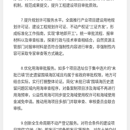
机制，规范成果提交，提升工程建设项目审批质效。
7.提升规划许可服务水平。全面推行产业项目建设用地规
划许可证、建设工程规划许可证、不动产权证“三证齐发”，形
成标准化工作指南，实现“拿地即开工”。统一审批流程、报审
材料以及审查标准，探索行政与技术审查相结合，自然资源主
管部门对报审材料是否符合强制性内容进行审查，非强制性内
容可采取专家审查等方式确定。
8.优化用海审批服务。如多个项目选址位于集中连片的“未
批已填”历史遗留围填海区域且均属于省政府审批权限，地方可
结合实际，实行打捆整体论证。简化“未批已填”围填海历史遗
留问题区域内用海审查程序，对备案制项目涉及海域不再进行
用海预审，公益性用海可同步提交海域使用权许可和海域使用
金减免申请。推动用海项目多部门并联审查、审核委员会联合
审核。
9.创新全生命周期不动产登记服务。对符合条件的建设项
目提供“交地（海）即发证”“竣备即发证”等服务。对在土地交付