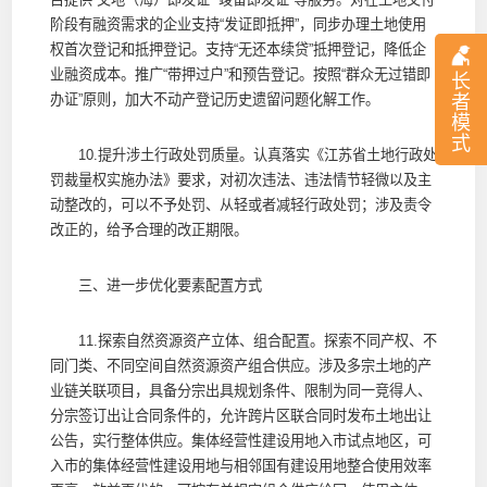
阶段有融资需求的企业支持“发证即抵押”，同步办理土地使用
权首次登记和抵押登记。支持“无还本续贷”抵押登记，降低企
业融资成本。推广“带押过户”和预告登记。按照“群众无过错即
长
办证”原则，加大不动产登记历史遗留问题化解工作。
者
模
式
10.提升涉土行政处罚质量。认真落实《江苏省土地行政处
罚裁量权实施办法》要求，对初次违法、违法情节轻微以及主
动整改的，可以不予处罚、从轻或者减轻行政处罚；涉及责令
改正的，给予合理的改正期限。
三、进一步优化要素配置方式
11.探索自然资源资产立体、组合配置。探索不同产权、不
同门类、不同空间自然资源资产组合供应。涉及多宗土地的产
业链关联项目，具备分宗出具规划条件、限制为同一竞得人、
分宗签订出让合同条件的，允许跨片区联合同时发布土地出让
公告，实行整体供应。集体经营性建设用地入市试点地区，可
入市的集体经营性建设用地与相邻国有建设用地整合使用效率