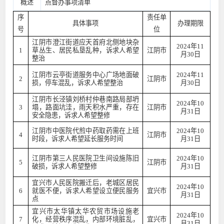
概述
点督办事项清单
序
责任单
具体事项
办理期限
号
位
江阴市澄江街道应天首府北侧地块杂
2024年11
1
草丛生、居民私垦乱种，诉求人希望
江阴市
月30日
整治
江阴市云亭街道服务中心广场地面破
2024年11
2
江阴市
损，停车混乱，诉求人希望整治
月30日
江阴市长泾镇刘桥村仲巷南路局部坍
2024年10
3
塌，路面坑洼，雨天积水严重，存在
江阴市
月31日
安全隐患，诉求人希望整修
江阴市中医院代煎中药取药需在上班
2024年10
4
江阴市
时段，诉求人希望延长服务时间
月31日
江阴市第三人民医院卫生间设施陈旧
2024年10
5
江阴市
破损，诉求人希望整修
月31日
宜兴市人民医院搬迁后，老城区居民
2024年10
6
就医不便，诉求人希望设立便民服务
宜兴市
月31日
点
宜兴市太华镇太华农贸市场设施老
2024年10
7
化，经营秩序混乱，内部环境脏乱，
宜兴市
月31日