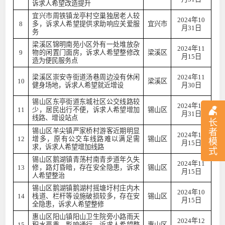
诉求人希望改造提升
宜兴市周铁镇龙亭村空巢独居老人较
2024年10
8
多，诉求人希望提供求助响应关爱服
宜兴市
月31日
务
梁溪区锦明南苑小区外有一处堆放杂
2024年11
9
物的闲置门面房，诉求人希望整修改
梁溪区
月15日
造为便民服务点
梁溪区崇安寺街道汤巷周边没有休闲
2024年11
10
梁溪区
健身场地，诉求人希望就近增设
月30日
锡山区东亭街道东城社区公交线路较
2024年10
11
少，居民出行不便，诉求人希望增加
锡山区
月31日
线路、增设站点
长
锡山区羊尖镇严家桥村游客近期明显
者
2024年10
12
增多，原有公交车线路难以满足需
锡山区
模
月15日
求，诉求人希望增加线路
式
锡山区鹅湖镇青荡村南青步道年久失
2024年11
13
修，路灯昏暗，存在安全隐患，诉求
锡山区
月15日
人希望整治
锡山区鹅湖镇鹅湖村摇塘圩村庄内木
2024年10
14
栈道、栏杆等设施破损较多，存在安
锡山区
月15日
全隐患，诉求人希望整修
惠山区阳山镇阳山卫生院旁小路雨天
2024年12
15
积水严重，影响通行，诉求人希望整
惠山区