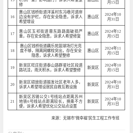
月15日
修
惠山区钱桥街道洋溪村东冯巷河道岸
2024年10
16
边没有护栏，存在安全隐患，诉求人
惠山区
月31日
希望增设
惠山区玉祁街道蓉东路路面破损严
2024年12
17
惠山区
重，存在安全隐患，诉求人希望修复
月15日
惠山区钱桥街道藕乐苑篮球场灯光亮
2024年11
18
度不够，隔离网螺栓突出，存在安全
惠山区
月15日
隐患，诉求人希望整修
新吴区旺庄街道泰山路群星社区段道
2024年10
19
新吴区
路坑洼，雨天积水，诉求人希望整修
月15日
新吴区硕放街道振发社区老年人多，
2024年10
20
新吴区
诉求人希望增设居民自救互救设施
月31日
新吴区苏锡公交1号线站点距离苏州
2024年10
21
地铁6号线站点距离较长，换乘不方
新吴区
月31日
便，诉求人希望优化公交站点设置
来源：无锡市“微幸福”民生工程工作专班