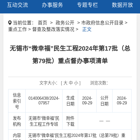
互动交流
办事服务
专题专栏
数据开放
当前位置：
首页
>
政务公开
> 市政府信息公开目录 >
重点工作 > 督查及整改落实情况 >
正文
无锡市“微幸福”民生工程2024年第17批（总
第79批）重点督办事项清单
文字大小： [
大
中
小
]
浏览次数：
信息
生成
公开
014006438/2024-
2024-
2024-
索引
07957
09-29
09-29
日期
日期
号
发布
无锡市“微幸福”民
附件
— —
机构
生工程工作专班
下载
内容
无锡市“微幸福”民生工程2024年第17批（总第79批）重