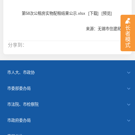
第58次公租房实物配租结果公示.xlsx
[下载]
[预览]
长
来源：无锡市住建局
者
模
式
分享到：
市人大、市政协
市委部委办局
市法院、市检察院
市政府委办局