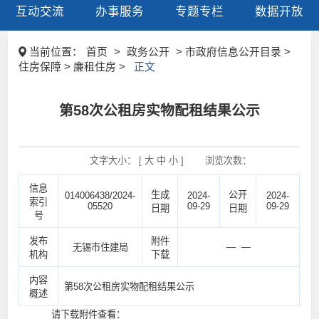
互动交流
办事服务
专题专栏
数据开放
当前位置：
首页
>
政务公开
> 市政府信息公开目录 >
住房保障 > 廉租住房 >
正文
第58次公租房实物配租结果公示
文字大小： [
大
中
小
]
浏览次数：
信息
生成
公开
014006438/2024-
2024-
2024-
索引
05520
09-29
09-29
日期
日期
号
发布
附件
— —
无锡市住建局
机构
下载
内容
第58次公租房实物配租结果公示
概述
请下载附件查看：