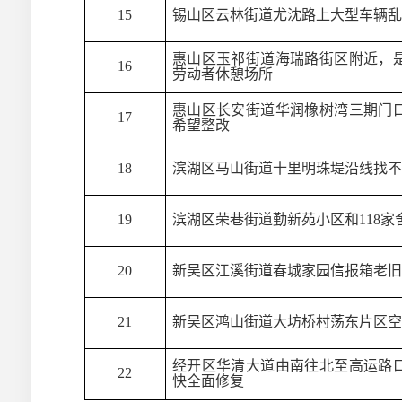
15
锡山区云林街道尤沈路上大型车辆乱
惠山区玉祁街道海瑞路街区附近，
16
劳动者休憩场所
惠山区长安街道华润橡树湾三期门
17
希望整改
18
滨湖区马山街道十里明珠堤沿线找不
19
滨湖区荣巷街道勤新苑小区和118
20
新吴区江溪街道春城家园信报箱老旧
21
新吴区鸿山街道大坊桥村荡东片区空
经开区华清大道由南往北至高运路
22
快全面修复