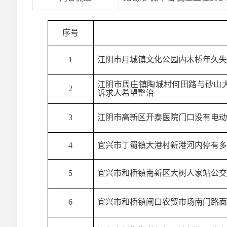
序号
1
江阴市月城镇文化公园内木桥年久失
江阴市周庄镇陶城村何田路与砂山
2
诉求人希望整治
3
江阴市高新区开泰医院门口没有电动
4
宜兴市丁蜀镇大港村新港河内停有多
5
宜兴市和桥镇南新区大树人家站公交
6
宜兴市和桥镇闸口农贸市场南门路面