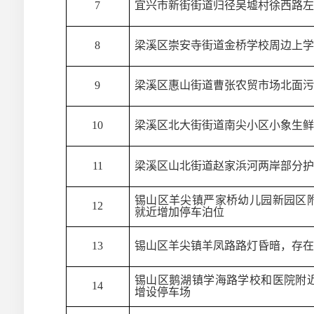
7
宜兴市新街街道归径吴墟村徐西路左
8
梁溪区崇安寺街道金桥学校周边上学
9
梁溪区惠山街道曹张农贸市场北面污
10
梁溪区北大街街道南尖小区小象生鲜
11
梁溪区山北街道赵家浜河两岸部分护
锡山区羊尖镇严家桥幼儿园新园区
12
就近增加停车泊位
13
锡山区羊尖镇羊凤路路灯昏暗，存在
锡山区鹅湖镇学海路学校和医院附
14
增设停车场