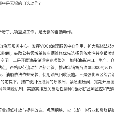
些是无锡的自选动作？
增了六项重点工作，是无锡的自选动作。
s治理服务中心。发挥VOCs治理服务中心作用，扩大燃烧法
和指南；鼓励公共领域单位车辆维修优先选择具备水性共享钣喷
减排空间。二是开展油品储运销专项整治。加强油品进口、生产、
点，严格规范流动加油船监管。推动年销售汽油量5000吨及
头、油船依法依规安装、使用油气回收设施。三是强化园区综合
生产的前提下，推广使用低泄漏的呼吸阀、紧急泄压阀，定期开展
异味溯源机制，实施高排放关键活性物种“指纹化”监测监控和靶向治
业超低排放与提标改造。巩固钢铁、火（热）电行业和燃煤锅炉