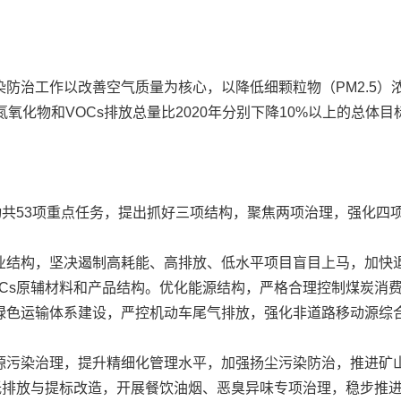
工作以改善空气质量为核心，以降低细颗粒物（PM2.5）浓
%，氮氧化物和VOCs排放总量比2020年分别下降10%以上的总体目
共53项重点任务，提出抓好三项结构，聚焦两项治理，强化四
结构，坚决遏制高耗能、高排放、低水平项目盲目上马，加快退
OCs原辅材料和产品结构。优化能源结构，严格合理控制煤炭消
绿色运输体系建设，严控机动车尾气排放，强化非道路移动源综
污染治理，提升精细化管理水平，加强扬尘污染防治，推进矿山
超低排放与提标改造，开展餐饮油烟、恶臭异味专项治理，稳步推