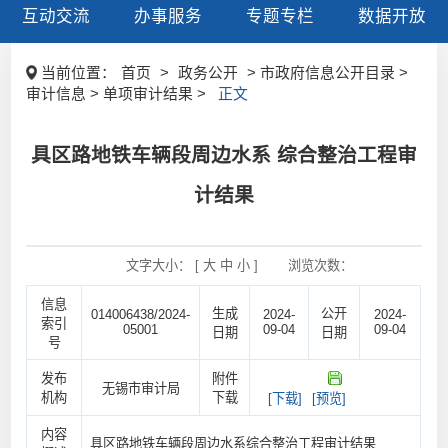
互动交流
办事服务
专题专栏
数据开放
当前位置：
首页
>
政务公开
> 市政府信息公开目录 >
审计信息 > 单项审计结果 >
正文
具区路地铁车辆段周边水系 综合整治工程审
计结果
文字大小： [
大
中
小
]
浏览次数：
信息
生成
公开
014006438/2024-
2024-
2024-
索引
05001
09-04
09-04
日期
日期
号
发布
附件
无锡市审计局
机构
下载
[下载]
[预览]
内容
具区路地铁车辆段周边水系综合整治工程审计结果