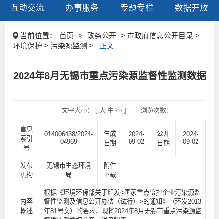
互动交流
办事服务
专题专栏
数据开放
当前位置：
首页
>
政务公开
> 市政府信息公开目录 >
环境保护 > 污染源监测 >
正文
2024年8月无锡市重点污染源监督性监测数据
文字大小： [
大
中
小
]
浏览次数：
信息
生成
公开
014006438/2024-
2024-
2024-
索引
04969
09-02
09-02
日期
日期
号
发布
无锡市生态环境
附件
— —
机构
局
下载
根据《环境环保部关于印发<国家重点监控企业污染源监
内容
督性监测及信息公开办法（试行）>的通知》（环发2013
概述
年81号文）的要求，现将2024年8月无锡市重点污染源监