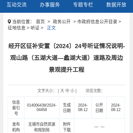
互动交流
办事服务
专题专栏
数据开放
当前位置：
首页
>
政务公开
> 市政府信息公开目录 >
征地信息 > 听证 >
正文
经开区征补安置〔2024〕24号听证情况说明-
观山路（五湖大道—蠡湖大道）道路及周边
景观提升工程
文字大小： [
大
中
小
]
浏览次数：
信息
生成
公开
014006438/2024-
2024-
2024-
索引
04458
08-12
08-12
日期
日期
号
发布
无锡市自然资源
附件
— —
机构
和规划局
下载