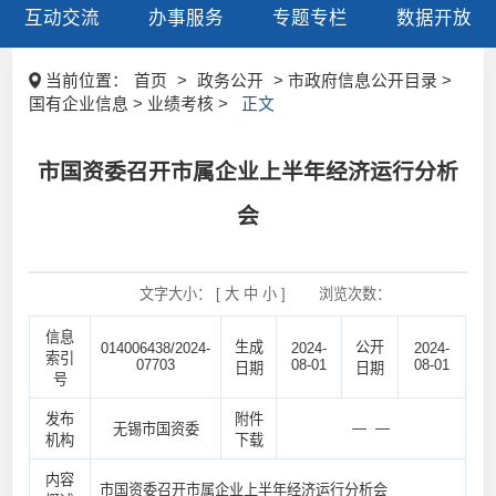
互动交流
办事服务
专题专栏
数据开放
当前位置：
首页
>
政务公开
> 市政府信息公开目录 >
国有企业信息 > 业绩考核 >
正文
市国资委召开市属企业上半年经济运行分析
会
文字大小： [
大
中
小
]
浏览次数：
信息
生成
公开
014006438/2024-
2024-
2024-
索引
07703
08-01
08-01
日期
日期
号
发布
附件
— —
无锡市国资委
机构
下载
内容
市国资委召开市属企业上半年经济运行分析会