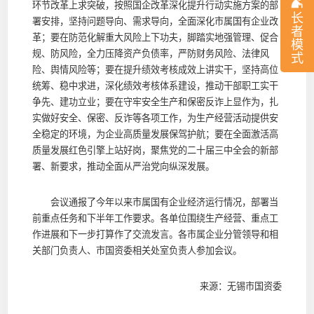
环节改革上求突破，按照国企改革深化提升行动实施方案的部
长
署安排，坚持问题导向、需求导向，全面深化市属国有企业改
者
革；要在防范化解重大风险上下功夫，脚踏实地强管理、促合
模
规、防风险，全力压降资产负债率，严防财务风险、法律风
式
险、舆情风险等；要在提升绩效考核成效上讲实干，坚持高位
统筹、稳中求进，深化绩效考核体系建设，推动干部职工实干
争先、建功立业；要在守牢安全生产和保密反诈上显作为，扎
实做好安全、保密、反诈等各项工作，为生产经营活动提供安
全稳定的环境，为企业高质量发展保驾护航；要在全面激活高
质量发展红色引擎上站好岗，聚焦党的二十届三中全会的新部
署、新要求，推动全面从严治党向纵深发展。
会议通报了今年以来市属国有企业经济运行情况，部署当
前重点任务和下半年工作要求。各单位围绕生产经营、重点工
作进展和下一步打算作了交流发言。各市属企业分管领导和相
关部门负责人、市国资委相关处室负责人参加会议。
来源：无锡市国资委