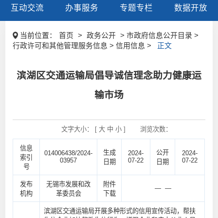
互动交流
办事服务
专题专栏
数据开放
当前位置：
首页
>
政务公开
> 市政府信息公开目录 >
行政许可和其他管理服务信息 > 信用信息 >
正文
滨湖区交通运输局倡导诚信理念助力健康运
输市场
文字大小： [
大
中
小
]
浏览次数：
信息
生成
公开
014006438/2024-
2024-
2024-
索引
03957
07-22
07-22
日期
日期
号
发布
无锡市发展和改
附件
— —
机构
革委员会
下载
滨湖区交通运输局开展多种形式的信用宣传活动，帮扶