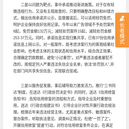
二是以问题为靶点，事中承诺推动渐进施策。对于仅有轻
微违规行为，又没有主观故意的，只要明确整改目标和纠错方
式，做出信用承诺并公示，监督履诺后，可以适用轻罚免罚，
长
呵护企业保持良好信用记录。今年以来广告领域不予处罚案件
者
8起，免罚金额132万元；减轻处罚案件15起，减轻处罚金额
模
253.37万元。同时，承诺信息实现归集共享，已有37份信用承
式
诺信息上网公示。对一般案件，既考虑涉案行为的客观结果社
会影响，也考虑主体的主观状态和信用水平，结合改正效果，
合理确定罚款数额，避免“小过重罚”。对严重违法或者屡犯不
改的，按规定列入严重违法失信企业名单，依法“处罚到人”,并
在部门间共享失信信息，实现联合惩戒。
三是以服务促发展，事后辅导助力激发活力。推行“三书同
达”制度，在送达《行政处罚决定书》的同时，送达《信用修复
告知书》,告知信用修复的流程和方式，指导企业及时重塑信
用，送达《行政合规建议书》,引导企业针对性开展行政合规治
理。梳理近年来违法经营主体，尤其是重点案件、敏感案件、
督办案件，听取执法意见、调查纠正情况，杜绝“一罚了之”。
开展信用修复“提速”行动，对符合信用修复条件企业，在满足