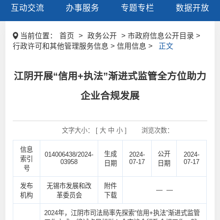
互动交流
办事服务
专题专栏
数据开放
当前位置：
首页
>
政务公开
> 市政府信息公开目录 >
行政许可和其他管理服务信息 > 信用信息 >
正文
江阴开展“信用+执法”渐进式监管全方位助力
企业合规发展
文字大小： [
大
中
小
]
浏览次数：
信息
生成
公开
014006438/2024-
2024-
2024-
索引
03958
07-17
07-17
日期
日期
号
发布
无锡市发展和改
附件
— —
机构
革委员会
下载
2024年，江阴市司法局率先探索“信用+执法”渐进式监管