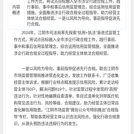
工作方式，将试点目标融入全市涉企行政合规工作，践
内容
行事前、事中和事后信用监管理念，综合运用信用监管
概述
措施，全面推进涉企行政合规全过程指导，助力经营主
体依法合规经营。一是以风险为导向，事前指导促进先
行合规。
2024年，江阴市司法局率先探索“信用+执法”渐进式监管工
作方式，将试点目标融入全市涉企行政合规工作，践行事前、
事中和事后信用监管理念，综合运用信用监管措施，全面推进
涉企行政合规全过程指导，助力经营主体依法合规经营。
一是以风险为导向，事前指导促进先行合规。联合江阴市
市场监督管理局推进常态化走访，发放工作联系卡，广泛收集
经营主体诉求，根据行业特点精准提示信用风险，累计走访经
营主体760户，解决问题819个。针对监管过程中发现的“高频”
违法行为，针对性地编撰自查清单，条目式清单化列举医疗机
构常见违法行为、风险等级、合规建议，助力经营主体日常自
查化解信用隐患。“江阴市场监管”微信公众号特别推出“合规指
导”专栏，帮助各类经营主体认识违法风险点，强化行政合规意
识，从源头预防违法违规行为的发生。