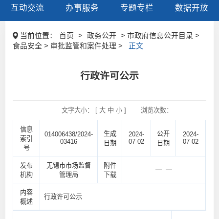
互动交流
办事服务
专题专栏
数据开放
当前位置：
首页
>
政务公开
> 市政府信息公开目录 >
食品安全 > 审批监管和案件处理 >
正文
行政许可公示
文字大小： [
大
中
小
]
浏览次数：
信息
生成
公开
014006438/2024-
2024-
2024-
索引
03416
07-02
07-02
日期
日期
号
发布
无锡市市场监督
附件
— —
机构
管理局
下载
内容
行政许可公示
概述