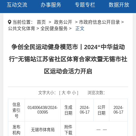
互动交流
办事服务
专题专栏
数据开放
当前位置：
首页
>
政务公开
> 市政府信息公开目录 >
公共文化体育 > 全民健身服务 >
正文
争创全民运动健身模范市丨2024“中华益动
行”无锡站江苏省社区体育合家欢暨无锡市社
区运动会活力开启
文字大小： [
大
中
小
]
浏览次数：
信息
生成
公开
014006438/2024-
2024-
2024-
索引
03095
06-17
06-17
日期
日期
号
发布
附件
— —
无锡市体育局
机构
下载