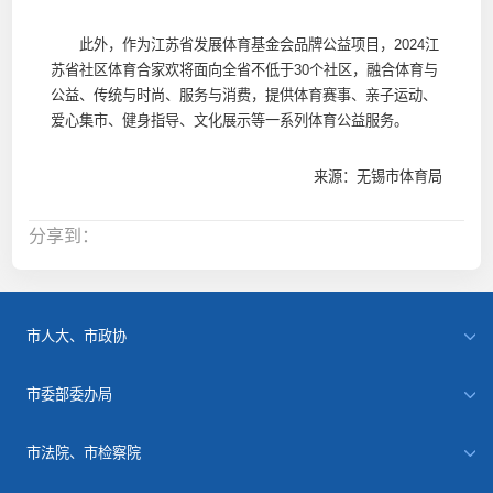
此外，作为江苏省发展体育基金会品牌公益项目，2024江
苏省社区体育合家欢将面向全省不低于30个社区，融合体育与
公益、传统与时尚、服务与消费，提供体育赛事、亲子运动、
爱心集市、健身指导、文化展示等一系列体育公益服务。
来源：无锡市体育局
分享到：
市人大、市政协
市委部委办局
市法院、市检察院