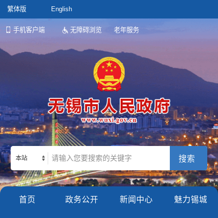
繁体版
English
手机客户端
无障碍浏览
老年服务
本站
首页
政务公开
新闻中心
魅力锡城