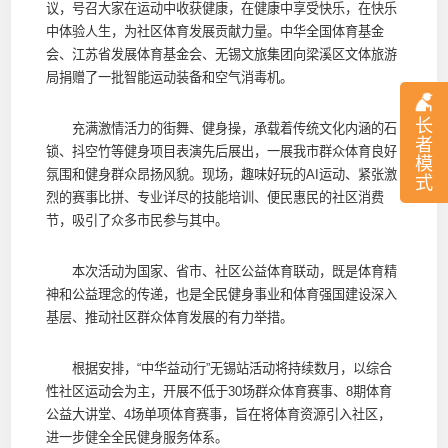
议，号召大家在运动中收获健康，在健康中享受快乐，在快乐
中体验人生，为社区体育发展贡献力量。中华全国体育基金
会、江苏省发展体育基金会、无锡文旅集团向梁溪区文体旅游
局捐赠了一批智能运动装备和空气消毒机。
长
充满激情活力的街舞、健身操，承载着传统文化内涵的石
者
锁、抖空竹等健身项目表演先后展出，一展我市群众体育良好
模
氛围和健身群众昂扬风貌。现场，趣味好玩的AI运动、紧张激
式
烈的赛事比拼、专业详尽的技能培训、便民惠民的社区消费
节，吸引了众多市民参与其中。
本次活动为国家、省市、社区公益体育联动，既是体育精
神和公益理念的传递，也是全民健身事业和体育强国建设深入
基层、推动社区群众体育发展的有力举措。
根据安排，“中华益动行”无锡站活动将持续数月，以综合
性社区运动会为主，开展不低于30场群众体育赛事、8期体育
公益大讲堂、4场单项体育赛事，旨在将体育资源引入社区，
进一步健全全民健身服务体系。