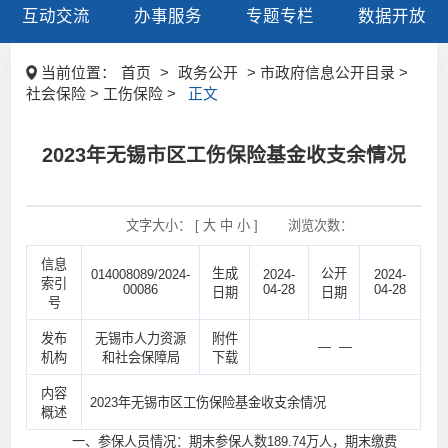
互动交流
办事服务
专题专栏
数据开放
当前位置：
首页
>
政务公开
> 市政府信息公开目录 >
社会保险 > 工伤保险 >
正文
2023年无锡市区工伤保险基金收支余情况
文字大小： [
大
中
小
]
浏览次数：
信息
生成
公开
014008089/2024-
2024-
2024-
索引
00086
04-28
04-28
日期
日期
号
发布
无锡市人力资源
附件
— —
机构
和社会保障局
下载
内容
2023年无锡市区工伤保险基金收支余情况
概述
一、参保人员情况：期末参保人数189.74万人，期末缴费