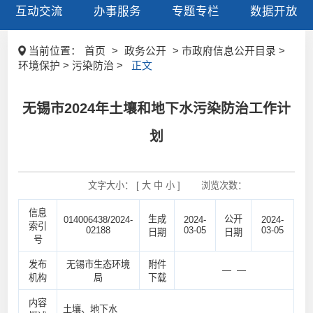
互动交流
办事服务
专题专栏
数据开放
当前位置：
首页
>
政务公开
> 市政府信息公开目录 >
环境保护 > 污染防治 >
正文
无锡市2024年土壤和地下水污染防治工作计
划
文字大小： [
大
中
小
]
浏览次数：
信息
生成
公开
014006438/2024-
2024-
2024-
索引
02188
03-05
03-05
日期
日期
号
发布
无锡市生态环境
附件
— —
机构
局
下载
内容
土壤、地下水