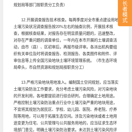
长
规划局等部门按职责分工负责）
者
模
式
12.开展调查报告技术核查。每两季度对全市重点建设用地
土壤污染状况调查报告按20%左右的抽查比例，开展技术核
查，根据核查结果，对报告存在明显质量问题的，迅速整改，
对存在严重问题的调查单位，一年内在本市开展的土壤调查活
动，由市（县）、区初审后，再报市级评审。各派出机构要组
织有关单位及时将调查报告、检测报告、各类图件和附件、评
审信息等上传全国污染地块土壤环境管理系统。（市生态环境
局牵头，市自然资源和规划局按职责分工）
13.严格污染地块用地准入。编制国土空间规划，应当落实
土壤污染防治工作要求，充分考虑土壤污染风险，对污染地块
的开发利用，各地要提前进行综合研判，合理确定土地用途。
严格控制土壤污染防治重点行业中土壤污染严重的地块用途，
不宜将其规划为居民区、学校、幼儿园、医院、养老院、疗养
院等用地，可以用于拓展生态空间。涉及污染地块或者土地用
途变更为住宅、公共管理与公共服务用地的，应当征求生态环
境部门意见，明确土壤污染防治要求。未达到土壤污染风险评