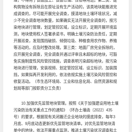
理，不得用于食品加工、食品仓储、住宿等用途。第二类：建
构筑物没有拆除且在原址没有生产活动的，该类地块能推进完
成调查的，尽可能开展完全调查，摸清地块土壤环境状况，减
少不完全调查地块数量，如果确实无法开展完全调查的，按污
染地块进行管理，划定管控区域，设立标识，定期开展环境监
测，地块使用权人签署承诺书，明确土壤污染防治责任，定期
开展巡查，发现围挡破损、倾倒垃圾、种植食用农作物、养殖
等活动的，应及时整改处理。第三类：地面厂房完全拆除的，
应开展完全调查，完全调查并通过评审且未超标的地块，可豁
免实施制度性风险管控措施，调查表明污染超标地块，按污染
地块进行管理，安装视频、划定管控区域、设立标识、加装围
挡，如果拟再开发利用的，依法依规实施土壤污染风险管控和
修复活动。（市生态环境局、工业和信息化局、自然资源和规
划局等部门按职责分工负责）
10.加强优先监管地块管理。按照《关于加强建设用地土壤
污染防治有关重点工作的通知》（环办土壤函〔2022〕435
号）的要求，根据现有关闭搬迁企业地块的摸底排查，每年3
月底、9月底动态更新优先监管地块清单。对优先监管地块清
单中的地块，依法开展重点监测，推进土壤污染状况调查和土