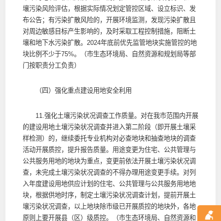
壤污染风险评估，根据实际情况划定管控区域、设立标识、发
布公告；有污染扩散风险的，开展环境监测，发现污染扩散且
对周边敏感目标产生影响的，及时采取工程控制措施，阻断土
壤和地下水污染扩散。2024年底前优先监管地块实施管控的地
块比例不少于75%。（市生态环境局、自然资源和规划局等部
门按职责分工负责）
（四）强化重点建设用地安全利用
11.强化土壤污染状况调查工作质量。对在我市范围内开展
的建设用地土壤污染状况调查并进入第二阶段（即开展土壤采
样检测）的，继续委托专业机构对必查地块和抽查地块的调查
活动开展质控，提升报告质量。用途变更为住宅、公共管理与
公共服务用地的地块为重点，变更前依法开展土壤污染状况调
查，未完成土壤污染状况调查的不得办理用途变更手续。对列
入年度建设用地供应计划的住宅、公共管理与公共服务用地地
块，根据供地时序，制定土壤污染状况调查计划，提前开展土
壤污染状况调查，以上地块除市级已开展质控的地块外，各地
原则上要开展县（区）级质控。（市生态环境局、自然资源和