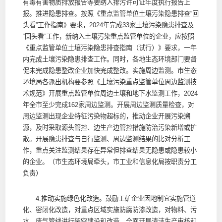
有毒有害物质排放报告等要纳入排污许可证年度执行报告上
报。推进隐患排查。按照《重点监管单位土壤污染隐患排查“回
头看”工作指南》要求，2024年完成33家土壤污染隐患排查及
“回头看”工作，新纳入土壤污染重点监管单位的企业，应按照
《重点监管单位土壤污染隐患排查指南（试行）》要求，一年
内完成土壤污染隐患排查工作。同时，各地生态环境部门要督
促未完成隐患整改企业加快完成整改。实施周边监测。市生态
环境局各派出机构要参照《土壤污染重点监管单位周边监测技
术规范》开展重点监管单位周边土壤和地下水监测工作，2024
年全市至少完成162家周边监测。开展周边监测质量检查，对
周边监测出现企业特征污染物超标的，推动企业开展污染溯
源，及时采取源头管控、边生产边管控措施防治污染新增或扩
散。开展隐患排查与自行监测、周边监测结果的比对分析工
作，重点关注监测结果存在异常但排查结果无隐患或隐患较小
的企业。（市生态环境局牵头，市工业和信息化局按职责分工
负责）
4.推动实施绿色化改造。鼓励工矿企业因地制宜实施管道
化、密闭化改造，对重点区域实施防腐防渗改造，对物料、污
水、废气管线进行架空建设和改造。全面开展清洁生产审核和