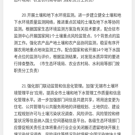
20.开展土壤和地下水环境监测。进一步建立健全土壤和地
下水环境质量监测网络，推进重点区域的土壤及地下水等协同
监测。根据国家生态环境监测方案及有关技术要求，配合驻市
监测中心开展国家网1个土壤重点风险监管点、5个背景点的监
测工作。强化农产品产地土壤和农产品协同监测，稳妥有序开
展农用地重点地块监测工作。配合国家和省开展14个地下水国
考点位的监测与评价，根据监测结果，对发现水质异常的要进
行排查整改。（市生态环境局、农业农村局、水利局等部门按
职责分工负责）
21.强化部门联动监管和信息化管理。加强“无锡市土壤环
境管理平台”应用，提高全市土壤和地下水管理工作质量和信息
化管理水平。进一步加强部门间信息共建共享，将用途变更为
住宅、公共管理与公共服务用地的详细规划、土地供应、建设
工程规划许可与土壤污染状况调查、风险评估、风险管控和修
复状况等信息纳入国土空间基础信息平台。各级生态环境部门
应督促相关责任主体将重点行业企业关闭搬迁遗留地块开展土
壤污染状况调查、风险评估等情况及时填报“全国污染地块土壤