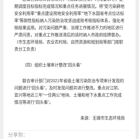
期调度目标指标完成情况和重点任务进展情况。将“受污染耕地
安全利用率”“重点建设用地安全利用率”“地下水国省考点位达标
率”等刚性指标纳入污染防治攻坚战成效考核指标体系，强化考
核结果运用。对污染问题严重、治理工作推进不力的地区进行
严肃问责，对重点工作推进滞后的适时纳入市政府挂牌督办。
（市生态环境局、农业农村局、自然资源和规划局等部门按职
责分工负责）
（四）组织土壤审计整改“回头看”
联合审计部门对2021年省级土壤污染防治专项审计发现的
问题进行“回头看”，及时发现问题并进行整改。重点对江阴、
宜兴等地近三年“一住两公”地块、土壤和地下水重点工作完成
情况等进行“回头看”。
来源：无锡市生态环境局
分享到：