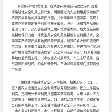
6.实施耕地分类管理。各地要在3月底前完成2024年度受
污染耕地安全利用工作计划，明确区域内安全利用类耕地和严
格管控类耕地的具体管控措施，并全面推进措施落实，实现主
要农作物农用地安全利用措施全覆盖。强化土壤和农产品协同
监测与评价，动态更新耕地土壤环境质量类别。加大优先保护
类耕地保护力度，择优选用安全利用类耕地安全利用技术，全
面落实严格管控类耕地风险管控措施。加强粮食收储和流通环
节监管，杜绝重金属超标粮食进入口粮市场。推进“宜兴市徐舍
镇严格管控类耕地生态修复与安全利用示范项目”，打造受污染
耕地修复示范工程。（市农业农村局牵头，市生态环境局、自
然资源和规划局、粮食和储备局、市场监管局等部门按职责分
工负责）
7.做好受污染耕地安全利用率核算。相关涉农市（县）、
区人民政府应当建立安全利用率核算预警机制，建立工作报告
制度，定期统计安全利用措施覆盖落实情况，以市（县）区为
单位统计上报市农业农村局，11月底启动本年度受污染耕地安
全利用率核算工作，全市受污染耕地安全利用率在95%以上。
（市农业农村局牵头，市生态环境局、自然资源和规划局等部