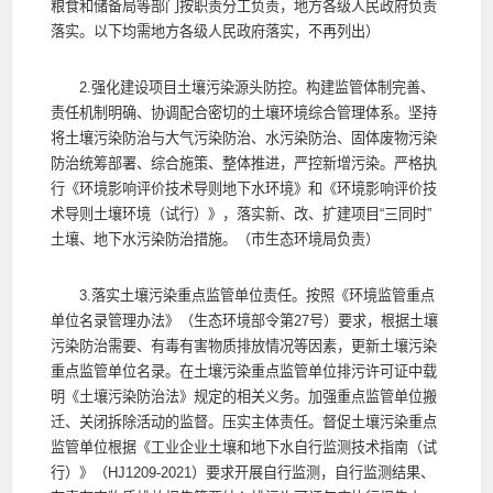
粮食和储备局等部门按职责分工负责，地方各级人民政府负责
落实。以下均需地方各级人民政府落实，不再列出）
2.强化建设项目土壤污染源头防控。构建监管体制完善、
责任机制明确、协调配合密切的土壤环境综合管理体系。坚持
将土壤污染防治与大气污染防治、水污染防治、固体废物污染
防治统筹部署、综合施策、整体推进，严控新增污染。严格执
行《环境影响评价技术导则地下水环境》和《环境影响评价技
术导则土壤环境（试行）》，落实新、改、扩建项目“三同时”
土壤、地下水污染防治措施。（市生态环境局负责）
3.落实土壤污染重点监管单位责任。按照《环境监管重点
单位名录管理办法》（生态环境部令第27号）要求，根据土壤
污染防治需要、有毒有害物质排放情况等因素，更新土壤污染
重点监管单位名录。在土壤污染重点监管单位排污许可证中载
明《土壤污染防治法》规定的相关义务。加强重点监管单位搬
迁、关闭拆除活动的监督。压实主体责任。督促土壤污染重点
监管单位根据《工业企业土壤和地下水自行监测技术指南（试
行）》（HJ1209-2021）要求开展自行监测，自行监测结果、