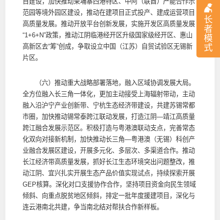
目建设，加快推动柬埔寨西港特区、中阿（联酋）产能合作示
范园等境外园区建设，推动在建项目正式投产、建成运营项目
长
高质量发展。推动开放平台创新发展，实施开发区高质量发展
者
“1+6+N”政策，推动江阴临港经开区升级国家级经开区、惠山
模
式
高新区去“筹”创成，争取设立中国（江苏）自贸试验区无锡新
片区。
（六）推动重大战略部署落地，融入区域协调发展大局。
全方位融入长三角一体化，更加主动接受上海辐射带动，主动
融入沿沪宁产业创新带、宁杭生态经济带建设，共建苏锡常都
市圈，加快推动锡常泰跨江联动发展，打造江阴—靖江高质量
跨江融合发展示范区。积极打造与粤港澳联动支点，完善常态
化双向对接新机制，加快推动长三角—粤港澳（无锡）科创产
业融合发展区建设，开展多元化、多层次、多渠道合作。推动
长江经济带高质量发展，抓好长江生态环境突出问题整改，推
动江阴、宜兴扎实开展生态产品价值实现试点，持续探索开展
GEP核算。深化对口支援协作合作，坚持项目资金向民生领域
倾斜、向重点脱贫地区倾斜，排定一批年度援建项目，深化与
连云港南北共建，争当南北结对帮扶合作新样板。