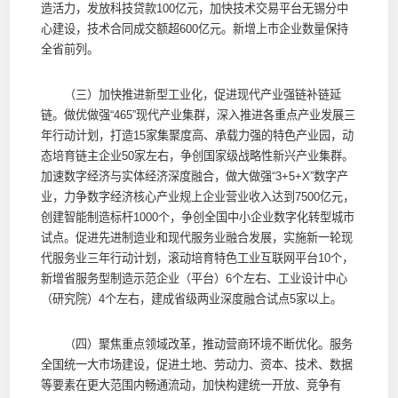
造活力，发放科技贷款100亿元，加快技术交易平台无锡分中
心建设，技术合同成交额超600亿元。新增上市企业数量保持
全省前列。
（三）加快推进新型工业化，促进现代产业强链补链延
链。做优做强“465”现代产业集群，深入推进各重点产业发展三
年行动计划，打造15家集聚度高、承载力强的特色产业园，动
态培育链主企业50家左右，争创国家级战略性新兴产业集群。
加速数字经济与实体经济深度融合，做大做强“3+5+X”数字产
业，力争数字经济核心产业规上企业营业收入达到7500亿元，
创建智能制造标杆1000个，争创全国中小企业数字化转型城市
试点。促进先进制造业和现代服务业融合发展，实施新一轮现
代服务业三年行动计划，滚动培育特色工业互联网平台10个，
新增省服务型制造示范企业（平台）6个左右、工业设计中心
（研究院）4个左右，建成省级两业深度融合试点5家以上。
（四）聚焦重点领域改革，推动营商环境不断优化。服务
全国统一大市场建设，促进土地、劳动力、资本、技术、数据
等要素在更大范围内畅通流动，加快构建统一开放、竞争有