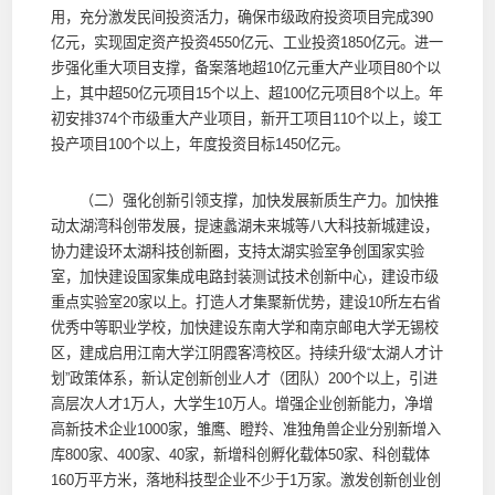
用，充分激发民间投资活力，确保市级政府投资项目完成390
亿元，实现固定资产投资4550亿元、工业投资1850亿元。进一
步强化重大项目支撑，备案落地超10亿元重大产业项目80个以
上，其中超50亿元项目15个以上、超100亿元项目8个以上。年
初安排374个市级重大产业项目，新开工项目110个以上，竣工
投产项目100个以上，年度投资目标1450亿元。
（二）强化创新引领支撑，加快发展新质生产力。加快推
动太湖湾科创带发展，提速蠡湖未来城等八大科技新城建设，
协力建设环太湖科技创新圈，支持太湖实验室争创国家实验
室，加快建设国家集成电路封装测试技术创新中心，建设市级
重点实验室20家以上。打造人才集聚新优势，建设10所左右省
优秀中等职业学校，加快建设东南大学和南京邮电大学无锡校
区，建成启用江南大学江阴霞客湾校区。持续升级“太湖人才计
划”政策体系，新认定创新创业人才（团队）200个以上，引进
高层次人才1万人，大学生10万人。增强企业创新能力，净增
高新技术企业1000家，雏鹰、瞪羚、准独角兽企业分别新增入
库800家、400家、40家，新增科创孵化载体50家、科创载体
160万平方米，落地科技型企业不少于1万家。激发创新创业创