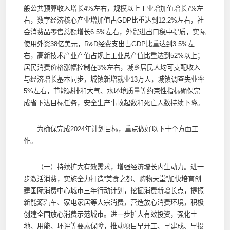
般公共预算收入增长4%左右，规模以上工业增加值增长7%左
右，数字经济核心产业增加值占GDP比重达到12.2%左右，社
会消费品零售总额增长6.5%左右，外贸进出口稳中提质，实际
使用外资38亿美元，R&D经费支出占GDP比重达到3.5%左
右，高新技术产业产值占规上工业总产值比重达到52%以上；
居民消费价格涨幅控制在3%左右，城乡居民人均可支配收入
与经济增长基本同步，城镇新增就业13万人，城镇调查失业率
5%左右，节能减排和大气、水环境质量等约束性指标确保完
成省下达目标任务，安全生产事故起数和死亡人数持续下降。
为确保完成2024年计划目标，重点做好以下十个方面工
作。
（一）持续扩大有效需求，增强经济增长内生动力。进一
步激活消费，实施全力打造“美食之都、购物天堂”加快培育创
建国际消费中心城市三年行动计划，挖掘消费新增长点，提振
新能源汽车、家电家居等大宗消费，营造放心消费环境，积极
创建全国放心消费示范城市。进一步扩大有效投资，强化土
地、用能、环评等要素保障，推动项目早开工、早建成、早投