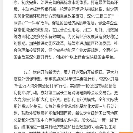
序、制度完备、治理完善的高标准市场体系。打造最优营商环
境，主动对标世界银行新一轮营商环境评估指标体系，制定落
实优化营商环境行动方案和重点改革事项，深化“三提三即”“一
网通办”“一件事”改革。促进民营经济高质量发展，健全与企业
常态化沟通交流机制，在民营企业用地、用工、用能、用数据
等方面制定更多务实有效举措，为民营经济发展营造良好稳定
的预期。加快推进功能区改革，统筹推进功能区经济发展、社
会治理和投资建设，健全完善功能区产业发展规划，全面推进
国企改革深化提升行动，创成4个以上综合性3A级国企平台。
（五）增创开放新优势，聚力打造双向开放枢纽。更大力
度稳外贸促转型，制定实施2024年贸易促进计划，常态化开展
“千企万人海外商洽拓订单”行动，实施新一轮促进跨境贸易便
利化专项行动，办好第三届长三角跨境电商峰会及交易会。更
大力度吸引和扩大利用外资，创新利用外资模式，全年实际使
用外资38亿美元。实施外资企业总部化基地化发展三年行动计
划，鼓励外资增资扩能和利润再投，新认定省级跨国公司地区
总部和外资研发中心等功能性机构4家。加快推进“一带一路”建
设，编排推进一批兼具经济效益和社会效益的“小而美”民生项