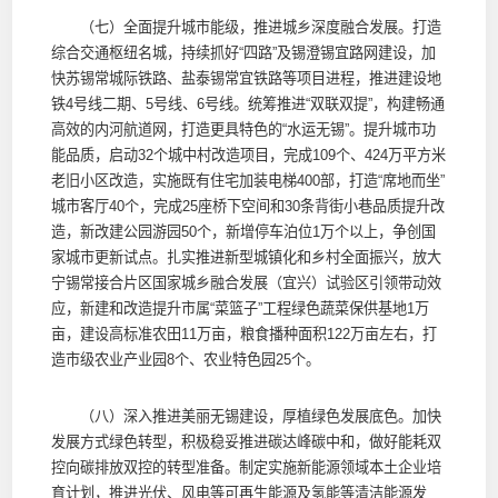
（七）全面提升城市能级，推进城乡深度融合发展。打造
综合交通枢纽名城，持续抓好“四路”及锡澄锡宜路网建设，加
快苏锡常城际铁路、盐泰锡常宜铁路等项目进程，推进建设地
铁4号线二期、5号线、6号线。统筹推进“双联双提”，构建畅通
高效的内河航道网，打造更具特色的“水运无锡”。提升城市功
能品质，启动32个城中村改造项目，完成109个、424万平方米
老旧小区改造，实施既有住宅加装电梯400部，打造“席地而坐”
城市客厅40个，完成25座桥下空间和30条背街小巷品质提升改
造，新改建公园游园50个，新增停车泊位1万个以上，争创国
家城市更新试点。扎实推进新型城镇化和乡村全面振兴，放大
宁锡常接合片区国家城乡融合发展（宜兴）试验区引领带动效
应，新建和改造提升市属“菜篮子”工程绿色蔬菜保供基地1万
亩，建设高标准农田11万亩，粮食播种面积122万亩左右，打
造市级农业产业园8个、农业特色园25个。
（八）深入推进美丽无锡建设，厚植绿色发展底色。加快
发展方式绿色转型，积极稳妥推进碳达峰碳中和，做好能耗双
控向碳排放双控的转型准备。制定实施新能源领域本土企业培
育计划，推进光伏、风电等可再生能源及氢能等清洁能源发