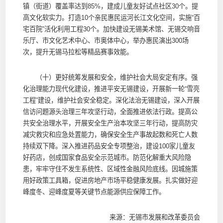
镇（街道）覆盖率达到85%，建成儿童友好试点社区30个。提
高文化软实力。打造10个亲民惠民运河长江文化空间，实施“百
宅百院”活化利用工程30个。加快建设无锡美术馆、无锡交响音
乐厅、市文化艺术中心、市奥体中心，举办惠民演出300场
次，提升无锡马拉松等精品赛事效能。
（十）更好统筹发展和安全，维护社会大局安定有序。强
化治理能力现代化建设，推进平安无锡建设，开展新一轮“雪亮
工程”建设，维护社会安全稳定。深化法治无锡建设，深入开展
信访问题源头治理三年攻坚行动，全面推进依法行政。提高公
共安全治理水平，开展安全生产治本攻坚三年行动，提高防灾
减灾救灾和应急处置能力，确保安全生产事故起数和死亡人数
持续双下降。深入推进药品安全专项整治，建设100家儿童友
好药店，创成国家食品安全示范城市。防范化解重大风险隐
患，牢牢守住不发生系统性、区域性金融风险底线。因城施策
用好政策工具箱，促进房地产市场平稳健康发展。扎实做好迎
峰度冬、迎峰度夏等关键节点能源供应保障工作。
来源：无锡市发展和改革委员会