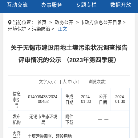
互动交流
办事服务
专题专栏
数据开放
当前位置：
首页
>
政务公开
> 市政府信息公开目录 >
环境保护 > 污染防治 >
正文
关于无锡市建设用地土壤污染状况调查报告
评审情况的公示 （2023年第四季度）
文字大小： [
大
中
小
]
浏览次数：
信息
生成
公开
014006438/2024-
2024-
2024-
索引
00452
01-30
01-30
日期
日期
号
发布
无锡市生态环境
附件
— —
机构
局
下载
内容
土壤污染调查、建设用地