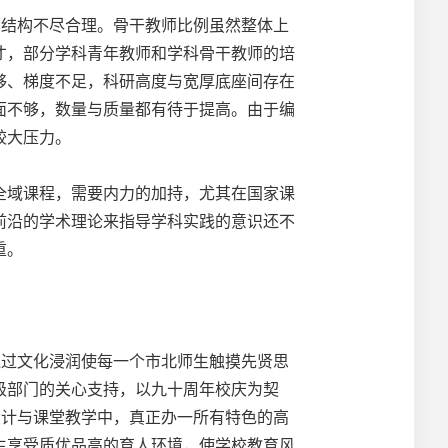
结构不尽合理。骨干教师比例虽然整体上
才，部分学科青年教师和学科骨干教师的培
够、梯度不足，科研高度与宽厚底座间存在
面不够，数量与质量都有待于提高。由于编
较大压力。
域课程，需要内力的加持，尤其在国家课
前沿的学术理论来指导学科实践的意识还不
重。
过文化浸润使每一个市北师生触摸先贤思
级部门的关心支持，以九十周年校庆为契
设计与课堂教学中，真正办一所有特色的高
生享受质优品高的育人环境，使学校教育风