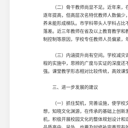
（二）骨干教师尚显不足。近年来，在“
逐年提高，但高层次名特优教师人数偏少
养未能形成梯队。市学科带头人学科占比
落差。近三年教师在省及以上教育教学和
制控制等原因，学校专任教师人员偏紧，
（三）内涵提升尚有空间。学校减灾课
程的实施中，思辨的广度与实证的深度还
强。课堂教学形态相对比较传统，高效课
三、进一步发展的建议
（一）抓住契机，完善设施，使学校文化
想，知晓文化渊源，在传承的基础上创新
机，积极开展校园文化的整体规划设计和
品质高中。另外，也要及时修补完善现有