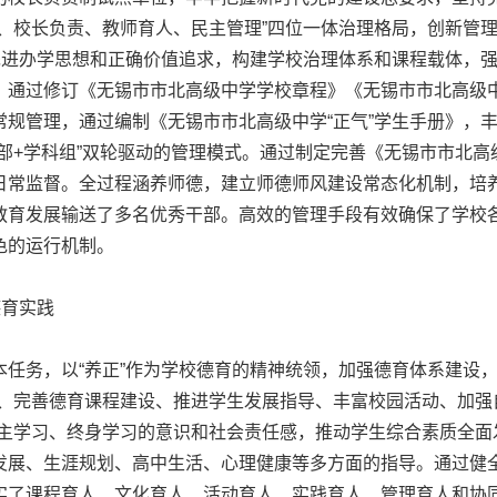
导、校长负责、教师育人、民主管理”四位一体治理格局，创新管
以先进办学思想和正确价值追求，构建学校治理体系和课程载体，
，通过修订《无锡市市北高级中学学校章程》《无锡市市北高级
规管理，通过编制《无锡市市北高级中学“正气”学生手册》，丰
部+学科组”双轮驱动的管理模式。通过制定完善《无锡市市北
日常监督。全过程涵养师德，建立师德师风建设常态化机制，培
教育发展输送了多名优秀干部。高效的管理手段有效确保了学校
色的运行机制。
育实践
务，以“养正”作为学校德育的精神统领，加强德育体系建设，努
完善德育课程建设、推进学生发展指导、丰富校园活动、加强自主管理
自主学习、终身学习的意识和社会责任感，推动学生综合素质全面
发展、生涯规划、高中生活、心理健康等多方面的指导。通过健
实了课程育人、文化育人、活动育人、实践育人、管理育人和协同