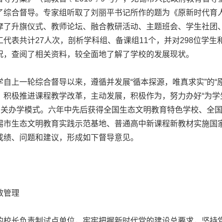
了综合督导。专家组听取了刘丽平书记所作的题为《原新时代育
摩了升旗仪式、教师论坛、融合教研活动、主题班会、学生社团、
代表共计27人次，剖析学科组、备课组11个，并对298位学生
况，查阅了相关资料，较全面地了解了学校的发展现状。
一轮综合督导以来，遵循并发展“循本探源，唯真求实”的“原道
，积极推进课程教学改革，主动发展，积极作为，努力办好“为学
及相关办学模式。六年中先后获得全国生态文明教育特色学校、全
锡市生态文明教育实践示范基地、普通高中新课程新教材实施国
成绩、问题和建议，形成如下督导意见。
效管理
校长负责制试点单位，牢牢把握新时代党的建设总要求，坚持党