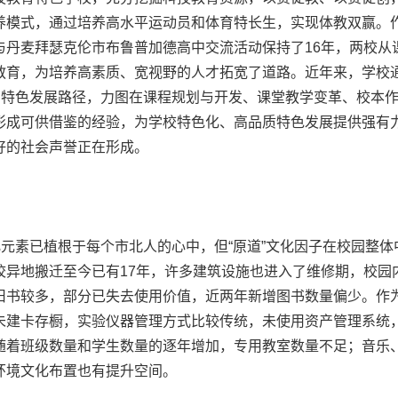
养模式，通过培养高水平运动员和体育特长生，实现体教双赢。
与丹麦拜瑟克伦市布鲁普加德高中交流活动保持了16年，两校从
教育，为培养高素质、宽视野的人才拓宽了道路。近年来，学校通
教育特色发展路径，力图在课程规划与开发、课堂教学变革、校本
形成可供借鉴的经验，为学校特色化、高品质特色发展提供强有
好的社会声誉正在形成。
元素已植根于每个市北人的心中，但“原道”文化因子在校园整体
校异地搬迁至今已有17年，许多建筑设施也进入了维修期，校园
旧书较多，部分已失去使用价值，近两年新增图书数量偏少。作
未建卡存橱，实验仪器管理方式比较传统，未使用资产管理系统
随着班级数量和学生数量的逐年增加，专用教室数量不足；音乐
环境文化布置也有提升空间。