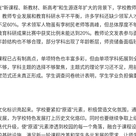
新课程、新教材、新高考”和生源逐年扩大的背景下，学校教师
，教师专业发展和教育科研水平不平衡，许多学科还缺少领军人
不足60%。学术领军人物虽有李树民老师等高峰，但总体厚度不
教育科研成果比赛中获奖比例未能达到20%。教师论文发表参与
年龄结构也不够合理，部分学科出现了年龄断层，师资储备面临
程已占有制高点，单项特色也丰富多彩，但由单项学科拓展到全
不够，学科主题的选择不够聚焦，主题式的理论学习还不足，用
堂范式还未真正形成。学生调查问卷统计表明，学生学业负担偏
标识亮起来。学校要紧扣“原道”元素，积极营造文化氛围，通
发展，为学校特色发展打上历史文化烙印。同时也要继续争取上
迭代升级，使“原道”元素渗透到校园的每一个角落，融合于课程
的基础设施，满足新一轮课程改革和学生多元发展的需求，让师