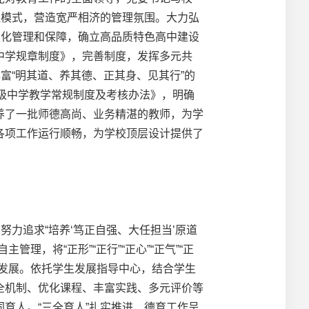
理模式，营造宽严相济的管理氛围。大力弘
强化管理和保障，确立高品质特色高中建设
中学规章制度》，完善制度，发挥多元共
富“明其道、养其德、正其身、见其行”的
高级中学教学常规制度及考核办法》，明确
养了一批师德高尚、业务精湛的教师，为学
各项工作运行顺畅，为学校顶层设计提供了
力追求“培养‘笃正自强、大任担当’原道
，将“正形”“正行”“正心”“正气”“正
发展。依托学生发展指导中心，结合学生
全机制、优化课程、丰富实践、多元评价等
育人。“三全育人”扎实推进，德育工作呈