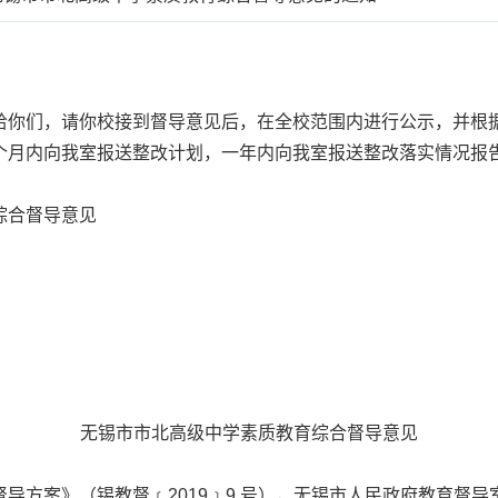
你们，请你校接到督导意见后，在全校范围内进行公示，并根据
个月内向我室报送整改计划，一年内向我室报送整改落实情况报
综合督导意见
无锡市市北高级中学素质教育综合督导意见
案》（锡教督﹝2019﹞9 号），无锡市人民政府教育督导室组