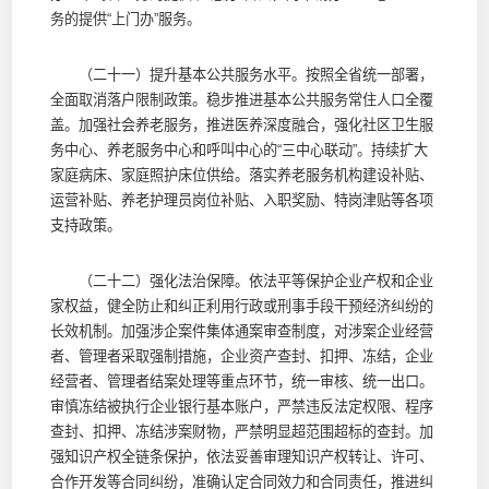
务的提供“上门办”服务。
（二十一）提升基本公共服务水平。按照全省统一部署，
全面取消落户限制政策。稳步推进基本公共服务常住人口全覆
盖。加强社会养老服务，推进医养深度融合，强化社区卫生服
务中心、养老服务中心和呼叫中心的“三中心联动”。持续扩大
家庭病床、家庭照护床位供给。落实养老服务机构建设补贴、
运营补贴、养老护理员岗位补贴、入职奖励、特岗津贴等各项
支持政策。
（二十二）强化法治保障。依法平等保护企业产权和企业
家权益，健全防止和纠正利用行政或刑事手段干预经济纠纷的
长效机制。加强涉企案件集体通案审查制度，对涉案企业经营
者、管理者采取强制措施，企业资产查封、扣押、冻结，企业
经营者、管理者结案处理等重点环节，统一审核、统一出口。
审慎冻结被执行企业银行基本账户，严禁违反法定权限、程序
查封、扣押、冻结涉案财物，严禁明显超范围超标的查封。加
强知识产权全链条保护，依法妥善审理知识产权转让、许可、
合作开发等合同纠纷，准确认定合同效力和合同责任，推进纠