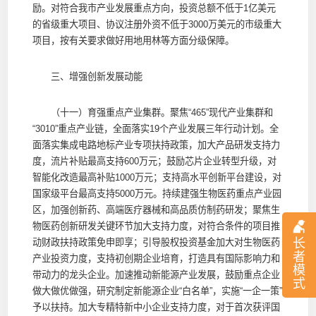
励。对符合我市产业发展重点方向，投资总额不低于1亿美元
的省级重大项目、协议注册外资不低于3000万美元的市级重大
项目，按有关要求做好用地用林等方面分级保障。
三、增强创新发展动能
（十一）育强重点产业集群。聚焦“465”现代产业集群和
“3010”重点产业链，全面落实19个产业发展三年行动计划。全
面落实集成电路地标产业专项扶持政策，加大产品研发支持力
度，流片补贴最高支持600万元；鼓励芯片企业转型升级，对
智能化改造最高补贴1000万元；支持高水平创新平台建设，对
国家级平台最高支持5000万元。持续建强生物医药重点产业园
区，加强创新药、高端医疗器械和高品质仿制药研发；聚焦生
物医药创新研发关键环节加大支持力度，对符合条件的项目推
长
动财政扶持政策免申即享；引导股权投资基金加大对生物医药
者
产业投资力度，支持初创期企业培育，打造具有国际影响力和
模
带动力的龙头企业。加速推动新能源产业发展，鼓励重点企业
式
做大做优做强，研究制定新能源企业“白名单”，实施“一企一策”
予以扶持。加大专精特新中小企业支持力度，对于首次获评国