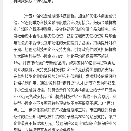
科研成果双向转化应用。
（十五）强化金融赋能科技创新。加强和优化科创金融供
给，常态化举办科技金融深度融合专项对接会。鼓励金融机构
推广知识产权质押融资、投贷联动等创新金融产品和服务。吸
引社会资本合作发展天使投资，鼓励无锡市天使投资引导基金
与社会资本合作设立市场化的天使投资子基金，持续提升对种
子期、初创期科技型企业支持力度。引导政府性融资担保机构
加大服务科技型小微企业力度，年化平均担保费率不超过
1%。打造“锡创融”“专新融”品牌，统筹安排60亿元再贷款再贴
现专项额度，支持更多科技创新企业优先获得优惠融资支持。
完善科技型企业融资风险分担和补偿机制，发挥科技信贷风险
补偿机制作用，通过“苏科贷”“锡科贷”“人才贷”等产品为科技型
中小企业融资增信，对符合条件的优质科创企业给予单户最高
3000万元贷款支持。适当提高科技型企业贷款不良容忍度，科
技型小微企业不良率可较各项贷款不良率提高不超过3个百分
点。进一步深化实施知识产权金融赋能工程，市区两级对符合
条件的企业知识产权质押贷款给予最高20%的贴息支持，单户
企业最高不超过20万元。鼓励保险公司丰富知识产权保险业务
品种，支持探索开办首版次软件保险。