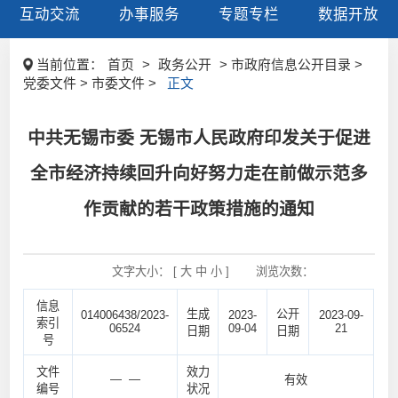
互动交流
办事服务
专题专栏
数据开放
当前位置：
首页
>
政务公开
> 市政府信息公开目录 >
党委文件 > 市委文件 >
正文
中共无锡市委 无锡市人民政府印发关于促进
全市经济持续回升向好努力走在前做示范多
作贡献的若干政策措施的通知
文字大小： [
大
中
小
]
浏览次数：
信息
生成
公开
014006438/2023-
2023-
2023-09-
索引
06524
09-04
21
日期
日期
号
文件
效力
— —
有效
编号
状况