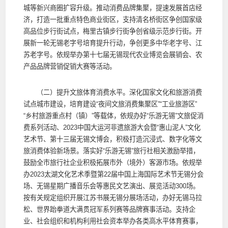
城等新兴商圈扩容升级。推动消费品牌集聚，提速发展首店经
济，打造一批重点特色商业街区，支持清名桥街区争创国家级
高品位步行街试点，梅里古镇步行街争创省级示范步行街。开
展新一轮无锡老字号培育提升行动，争创更多中华老字号、江
苏老字号。依规举办第十七届无锡现代农业博览会展销会、农
产品品牌营销促销大赛等活动。
（二）提升文旅体育消费水平。深化国家文化和旅游消费
试点城市建设，培育建设“夜间文旅消费集聚区”“工业旅游区”
“乡村旅游重点村（镇）”等载体，依规办好“乐游无锡”文旅促消
费系列活动、2023中国大运河非遗旅游大会暨“惠山泥人”文化
艺术节、第十三届无锡文博会，积极打造沉浸式、数字化等文
旅消费体验新场景。落实好“乐游无锡”旅行社相关激励举措，
鼓励全市旅行社企业积极拓展市外（境外）客源市场。依规举
办2023太湖文化艺术季暨第22届中国上海国际艺术节无锡分会
场、无锡星期广播音乐会等惠民文艺演出、展览活动300场。
按有关规定组织开展江苏书展无锡分展场活动，办好无锡马拉
松、世界跆拳道大满贯冠军系列赛等品牌赛事活动。支持企
业、社会组织和机构利用社会资本举办各类高水平体育赛事，