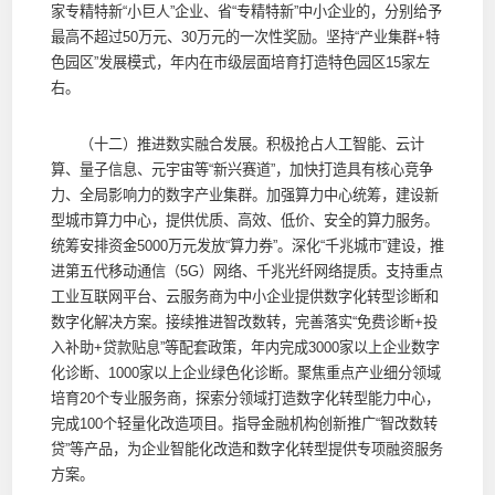
家专精特新“小巨人”企业、省“专精特新”中小企业的，分别给予
最高不超过50万元、30万元的一次性奖励。坚持“产业集群+特
色园区”发展模式，年内在市级层面培育打造特色园区15家左
右。
（十二）推进数实融合发展。积极抢占人工智能、云计
算、量子信息、元宇宙等“新兴赛道”，加快打造具有核心竞争
力、全局影响力的数字产业集群。加强算力中心统筹，建设新
型城市算力中心，提供优质、高效、低价、安全的算力服务。
统筹安排资金5000万元发放“算力券”。深化“千兆城市”建设，推
进第五代移动通信（5G）网络、千兆光纤网络提质。支持重点
工业互联网平台、云服务商为中小企业提供数字化转型诊断和
数字化解决方案。接续推进智改数转，完善落实“免费诊断+投
入补助+贷款贴息”等配套政策，年内完成3000家以上企业数字
化诊断、1000家以上企业绿色化诊断。聚焦重点产业细分领域
培育20个专业服务商，探索分领域打造数字化转型能力中心，
完成100个轻量化改造项目。指导金融机构创新推广“智改数转
贷”等产品，为企业智能化改造和数字化转型提供专项融资服务
方案。