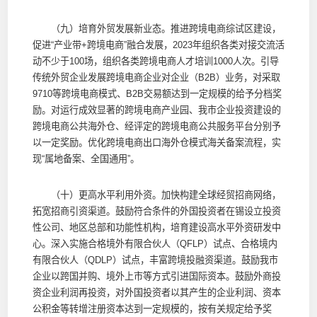
（九）培育外贸发展新业态。推进跨境电商综试区建设，
促进“产业带+跨境电商”融合发展，2023年组织各类对接交流活
动不少于100场，组织各类跨境电商人才培训1000人次。引导
传统外贸企业发展跨境电商企业对企业（B2B）业务，对采取
9710等跨境电商模式、B2B交易额达到一定规模的给予分档奖
励。对运行成效显著的跨境电商产业园、我市企业投资建设的
跨境电商公共海外仓、经评定的跨境电商公共服务平台分别予
以一定奖励。优化跨境电商出口海外仓模式海关备案流程，实
现“属地备案、全国通用”。
（十）更高水平利用外资。加快构建全球经贸招商网络，
拓宽招商引资渠道。鼓励符合条件的外国投资者在锡设立投资
性公司、地区总部和功能性机构，培育建设高水平外资研发中
心。深入实施合格境外有限合伙人（QFLP）试点、合格境内
有限合伙人（QDLP）试点，丰富跨境投融资渠道。鼓励我市
企业以跨国并购、境外上市等方式引进国际资本。鼓励外商投
资企业利润再投资，对外国投资者以其产生的企业利润、资本
公积金等转增注册资本达到一定规模的，按有关规定给予奖