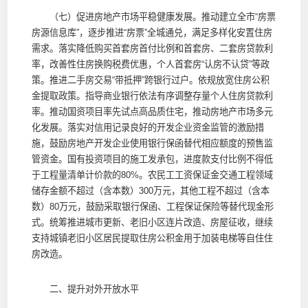
（七）促进房地产市场平稳健康发展。推动建立全市“房票
房源信息库”，逐步推进“房票”全城通兑，满足多样化安置住房
需求。落实降低购买首套房首付比例和首套房、二套房贷款利
率，改善性住房换购税费优惠，个人首套房“认房不认贷”等政
策。推进二手房交易“带抵押”跨银行过户。依规放宽住房公积
金提取政策。指导商业银行依法有序调整存量个人住房贷款利
率。推动国资项目率先试点高品质住宅，推动房地产市场多元
化发展。落实对信用记录良好的开发企业资金监管的激励措
施，鼓励房地产开发企业使用银行保函替代相应额度的预售监
管资金。国有投资项目的施工发承包，进度款支付比例不得低
于工程量清单计价款的80%。农民工工资保证金交通工程领域
储存金额不超过（含本数）300万元，其他工程不超过（含本
数）80万元，鼓励采取银行保函、工程保证保险等替代现金形
式。统筹推进城市更新、老旧小区连片改造、房屋征收，继续
支持城镇老旧小区居民提取住房公积金用于加装电梯等自住住
房改造。
二、提升对外开放水平