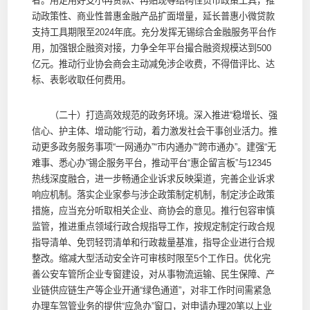
者。用足用好支小再贷款、再贴现等结构性货币政策工具，推
动政策性、商业性普惠金融产品扩面增量，延长普惠小微贷款
支持工具期限至2024年底。充分发挥无锡综合金融服务平台作
用，加强银企融资对接，力争全年平台撮合融资规模达到500
亿元。推动行业协会商会主动减免涉企收费，不得借评比、达
标、表彰收取任何费用。
（二十）打造高效规范的政务环境。深入推进“稳增长、强
信心、护主体、增动能”行动，着力激发社会干事创业活力。推
动更多政务服务事项“一网通办”“市内通办”“跨市通办”。建强“无
难事、悉心办”锡企服务平台，推动平台“惠企留言板”与12345
热线深度融合，进一步畅通企业诉求反映渠道，完善企业诉求
响应机制。落实企业家参与涉企政策制定机制，制定涉企政策
措施，应当充分听取相关企业、商协会的意见。推行包容审慎
监管，推进重点领域行政合规指导工作，按规定制定行政合规
指导清单、免罚轻罚清单和行政裁量基准，指导企业进行合规
整改。缩减大型活动安全许可审核时限至5个工作日。优化完
善公安车管所企业专窗建设，对从事物流运输、民生保障、产
业链供应链生产等企业开通“绿色通道”，对非工作时间需紧急
办理车驾管业务的提供“应急办”窗口，对申请办理20笔以上业