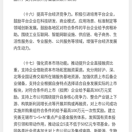
（十六）提高平台经济竞争力。积极引进培育平台企业，
鼓励平台企业在科技研发、商业模式、应用场景、标准制定等
领域创新发展。鼓励各地区对符合条件的平台企业给予房租补
助。围绕工业互联网、智能网联设施、供应链、电子商务、生
活性服务业、专业服务、公共服务等领域，增强平台经济发展
内生动力。
（十七）强化资本市场功能。推动提升企业直接融资比
重，支持企业借助资本市场拓宽融资渠道。充分用好沪、深、
北等全国证券交易所在锡服务基地资源，加强优质上市后备企
业储备，支持企业根据自身特点选择适合自身发展实际的上市
板块，对符合条件的上市（挂牌）企业给予最高300万元奖
励。支持上市公司围绕提升自身核心竞争力、整合产业链上下
游、构筑新利润增长点等开展并购或再融资，对上市公司成功
实施并购重组符合条件的给予最高100万元一次性奖励。建立
完善无锡市“1+5+N”重点产业基金服务体系，发挥国有资本投
资引领和带动作用，推动设立5支不低于50亿元专项基金，协
同各类社会资本加大对上市公司以及集成电路、新能源、生物