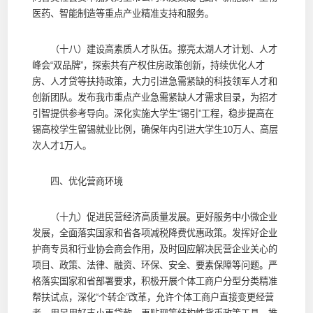
医药、智能制造等重点产业精准支持和服务。
（十八）建设高素质人才队伍。擦亮太湖人才计划、人才
峰会“双品牌”，探索共有产权住房政策创新，持续优化人才
房、人才贷等扶持政策，大力引进急需紧缺的科技领军人才和
创新团队。发布我市重点产业急需紧缺人才需求目录，为招才
引智提供参考导向。深化实施大学生“锡引”工程，稳步提高在
锡高校学生留锡就业比例，确保年内引进大学生10万人、高层
次人才1万人。
四、优化营商环境
（十九）促进民营经济高质量发展。更好服务中小微企业
发展，全面落实国家和省各项减税降费优惠政策。发挥好企业
护商专员和行业协会商会作用，及时回应解决民营企业关心的
项目、政策、法律、融资、环保、安全、要素保障等问题。严
格落实国家和省部署要求，积极开展个体工商户分型分类精准
帮扶试点，深化“个转企”改革，允许个体工商户直接变更经营