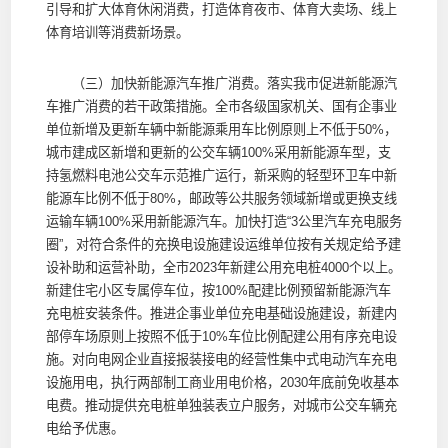
引导和扩大体育休闲消费，打造体育夜市、体育大卖场、线上
体育培训等消费新场景。
（三）加快新能源汽车推广消费。落实我市促进新能源汽
车推广消费的若干政策措施。全市各级国家机关、国有企事业
单位新增及更新车辆中新能源乘用车比例原则上不低于50%，
城市建成区新增和更新的公交车辆100%采用新能源车型，支
持氢燃料电池公交车示范推广运行，新采购的轻型环卫车中新
能源车比例不低于80%，邮政等公共服务领域新增或更换支线
运输车辆100%采用新能源汽车。加快打造“3公里汽车充电服务
圈”，对符合条件的充换电设施建设运维单位按有关规定给予建
设补助和运营补助，全市2023年新建公用充电桩4000个以上。
新建住宅小区专属停车位，按100%配建比例预留新能源汽车
充电桩安装条件。推进企事业单位充电基础设施建设，新建内
部停车场原则上按照不低于10%车位比例配建公用有序充电设
施。对向电网企业直接报装接电的经营性集中式电动汽车充电
设施用电，执行两部制工商业用电价格，2030年底前免收基本
电费。推动提供充电桩单独装表立户服务，对城市公交车辆充
电给予优惠。