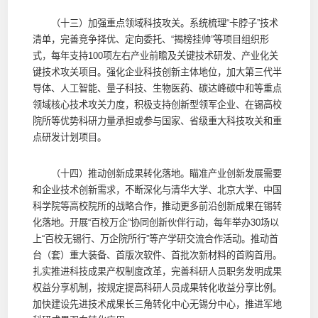
（十三）加强重点领域科技攻关。系统梳理“卡脖子”技术
清单，完善竞争择优、定向委托、“揭榜挂帅”等项目组织形
式，每年支持100项左右产业前瞻及关键技术研发、产业化关
键技术攻关项目。强化企业科技创新主体地位，加大第三代半
导体、人工智能、量子科技、生物医药、碳达峰碳中和等重点
领域核心技术攻关力度，积极支持创新型领军企业、在锡高校
院所等优势科研力量承担或参与国家、省级重大科技攻关和重
点研发计划项目。
（十四）推动创新成果转化落地。瞄准产业创新发展需要
和企业技术创新需求，不断深化与清华大学、北京大学、中国
科学院等高校院所的战略合作，推动更多前沿创新成果在锡转
化落地。开展“百校万企”协同创新伙伴行动，每年举办30场以
上“百校无锡行、万企院所行”等产学研交流合作活动。推动首
台（套）重大装备、首版次软件、首批次新材料的首购首用。
扎实推进科技成果产权制度改革，完善科研人员职务发明成果
权益分享机制，按规定提高科研人员成果转化收益分享比例。
加快建设先进技术成果长三角转化中心无锡分中心，推进军地