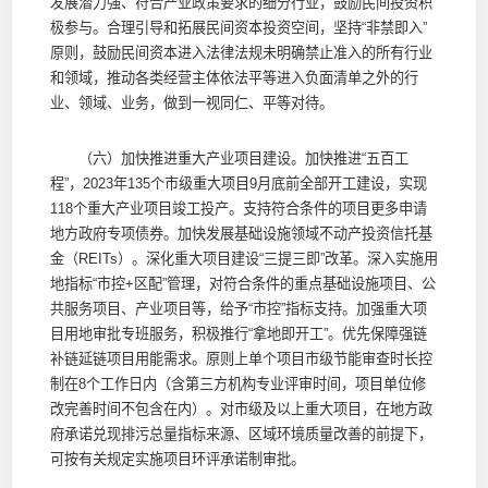
发展潜力强、符合产业政策要求的细分行业，鼓励民间投资积
极参与。合理引导和拓展民间资本投资空间，坚持“非禁即入”
原则，鼓励民间资本进入法律法规未明确禁止准入的所有行业
和领域，推动各类经营主体依法平等进入负面清单之外的行
业、领域、业务，做到一视同仁、平等对待。
（六）加快推进重大产业项目建设。加快推进“五百工
程”，2023年135个市级重大项目9月底前全部开工建设，实现
118个重大产业项目竣工投产。支持符合条件的项目更多申请
地方政府专项债券。加快发展基础设施领域不动产投资信托基
金（REITs）。深化重大项目建设“三提三即”改革。深入实施用
地指标“市控+区配”管理，对符合条件的重点基础设施项目、公
共服务项目、产业项目等，给予“市控”指标支持。加强重大项
目用地审批专班服务，积极推行“拿地即开工”。优先保障强链
补链延链项目用能需求。原则上单个项目市级节能审查时长控
制在8个工作日内（含第三方机构专业评审时间，项目单位修
改完善时间不包含在内）。对市级及以上重大项目，在地方政
府承诺兑现排污总量指标来源、区域环境质量改善的前提下，
可按有关规定实施项目环评承诺制审批。