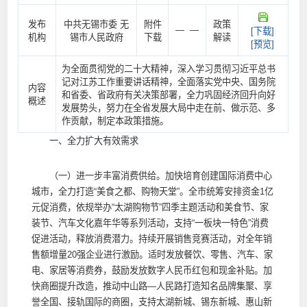
发布
中共无锡市委 无
附件
政策
— —
[下载]
机构
锡市人民政府
下载
解读
[预览]
为全面贯彻党的二十大精神，深入学习贯彻习近平总书
记对江苏工作重要讲话精神，全面落实党中央、国务院
内容
和省委、省政府有关决策部署，全力巩固经济回升向好
概述
发展势头，努力在全省发展大局中走在前、做示范、多
作贡献，制定本政策措施。
一、全力扩大有效需求
（一）进一步丰富消费供给。加快培育创建国际消费中心
城市，全力打造“美食之都、购物天堂”。全市统筹安排资金1亿
元促消费，依规举办“太湖购物节”四季主题活动和美食节、家
装节、汽车文化嘉年华等系列活动，支持“一板块一特色”消费
促进活动，释放消费潜力。持续开展销售竞赛活动，对全年销
售额增量20强企业进行激励。适时发放餐饮、零售、汽车、家
电、家居等消费券，鼓励发放数字人民币红包和现金补贴。加
快商圈提升改造，推动中山路—人民路打造知名品牌集聚、享
誉全国、接轨国际的商圈，支持太湖新城、锡东新城、惠山新