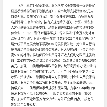
（八）稳定外贸基本盘。深入落实《无锡市关于促进外贸
稳规模优结构的若干政策措施》，全市统筹安排资金1亿元支
持稳外贸。实施“双百”行动，对百强外贸进出口、百家国际知
名品牌等“白名单”企业，按有关规定给予通关、外汇、退税和
人才引进等优惠政策支持。动态跟踪进出口正负向拉动前100
位企业，“一企一策”予以精准帮扶。深入推进“千企万人海外商
洽拓订单行动”，对企业统一参加“江苏省2023年贸易促进计划”
境外线下重点展会给予最高80%的展位费补助；对企业自行出
境参展给予最高70%的展位费补助，对大型展品回运费给予最
高50%的补助。推动优质企业贸易外汇收支便利化政策提质增
效，2023年力争新增试点企业200家，新增试点业务规模250亿
美元。加强出口信用保险等政策创新，统筹发挥“中小微企业出
口信保统保平台”“保贷融”平台作用，为中小外贸企业提供出口
收汇、资信调查、融资增信等全方位保障；对企业自费投保出
口信用保险给予最高20%的保费补助，单个企业最高50万元。
持续扩大出口信用保险承保规模和覆盖面，力争2023年出口信
保承保规模不低于160亿美元，服务支持企业数不低于3500
家。加大汇率避险服务有效供给，对外汇套保“首办户”按有关
规定给予奖补支持。