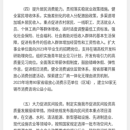
（四）提升居民消费能力。贯彻落实稳就业政策措施。健
全富民增收体系，实施差别化的收入分配激励政策，多渠道增
加城乡居民收入，重点促进农村居民、一线职工、灵活就业人
员、个体工商户等群体增收。适时适度调整最低工资标准。强
化社会保险、社会福利、社会救助对低收入群体的基本生活保
障，促进有条件的低收入群体增加经营性和工资性收入。扩大
事业单位面向2023年毕业生的招聘岗位，支持在锡高校开发科
研助理岗位。组织实施青年就业见习计划，开发有吸引力的高
质量见习岗位。全面落实带薪休假制度，鼓励错峰休假、弹性
作息，促进假日消费。健全消费诚信监管体系，按省部署开展
放心消费创建活动，探索建立厂商一体化无理由退货机制，
2023年培育80家省级放心消费示范单位（区域），建立50家无
锡市消费咨询公益小站。
（五）大力促进民间投资。制定实施我市促进民间投资高
质量发展接续举措。持续依规发布面向民间资本重点项目清
单，在交通、水利、清洁能源、新型基础设施、先进制造业、
现代设施农业等领域中，按照国家规定选择一批市场空间大、